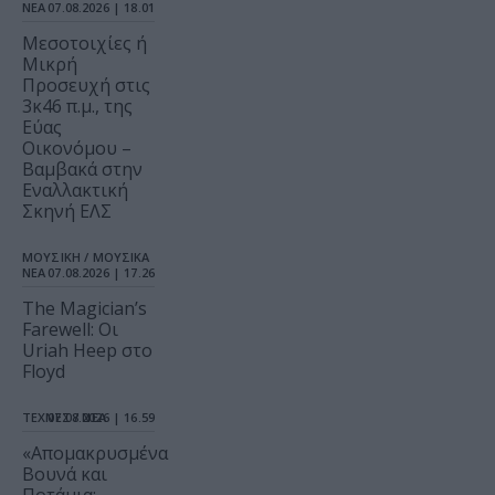
ΝΕΑ
07.08.2026 | 18.01
Μεσοτοιχίες ή
Μικρή
Προσευχή στις
3κ46 π.μ., της
Εύας
Οικονόμου –
Βαμβακά στην
Εναλλακτική
Σκηνή ΕΛΣ
ΜΟΥΣΙΚΗ / ΜΟΥΣΙΚΑ
ΝΕΑ
07.08.2026 | 17.26
The Magician’s
Farewell: Οι
Uriah Heep στο
Floyd
ΤΕΧΝΕΣ / ΝΕΑ
07.08.2026 | 16.59
«Απομακρυσμένα
Βουνά και
Ποτάμια: