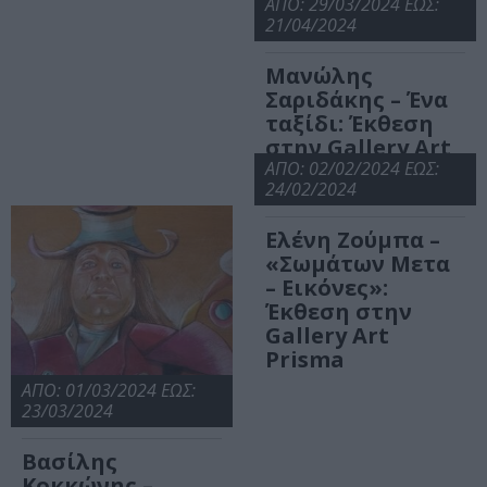
ΑΠΟ: 29/03/2024 ΕΩΣ:
21/04/2024
Μανώλης
Σαριδάκης – Ένα
ταξίδι: Έκθεση
στην Gallery Art
Prisma
ΑΠΟ: 02/02/2024 ΕΩΣ:
24/02/2024
Ελένη Ζούμπα –
«Σωμάτων Μετα
– Εικόνες»:
Έκθεση στην
Gallery Art
Prisma
ΑΠΟ: 01/03/2024 ΕΩΣ:
23/03/2024
Βασίλης
Κοκκώνης –