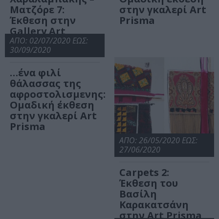
Ματζόρε 7:
στην γκαλερί Art
Έκθεση στην
Prisma
Gallery Art
Πρίσμα
ΑΠΟ: 02/07/2020 ΕΩΣ:
30/09/2020
…ένα φιλί
θάλασσας της
αφροστολισμενης:
Ομαδική έκθεση
στην γκαλερί Art
Prisma
ΑΠΟ: 26/05/2020 ΕΩΣ:
27/06/2020
Carpets 2:
Έκθεση του
Βασίλη
Καρακατσάνη
στην Art Prisma