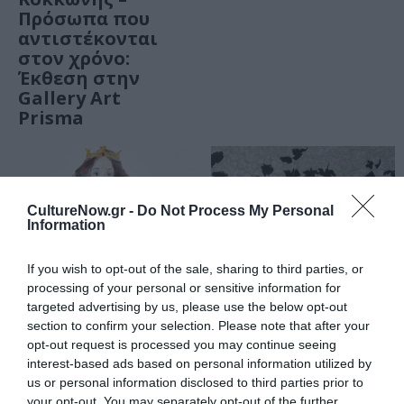
Πρόσωπα που
αντιστέκονται
στον χρόνο:
Έκθεση στην
Gallery Art
Prisma
CultureNow.gr -
Do Not Process My Personal
Information
If you wish to opt-out of the sale, sharing to third parties, or
processing of your personal or sensitive information for
ΑΠΟ: 29/12/2023 ΕΩΣ:
ΑΠΟ: 01/12/2023 ΕΩΣ:
targeted advertising by us, please use the below opt-out
27/01/2024
24/12/2023
section to confirm your selection. Please note that after your
opt-out request is processed you may continue seeing
Μάρα
Δέσποινα
interest-based ads based on personal information utilized by
Τσαφαντάκη –
Τσάκνη –
us or personal information disclosed to third parties prior to
Βήματα
Κρυμμένοι
your opt-out. You may separately opt-out of the further