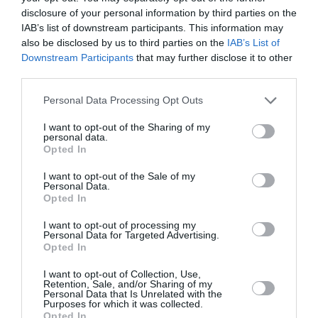
Απελευθέρωσης
Θησαυροί:
disclosure of your personal information by third parties on the
(Ενίοτε Ένοπλης):
Έκθεση στην
IAB’s list of downstream participants. This information may
Έκθεση στην
Gallery Art
also be disclosed by us to third parties on the
IAB’s List of
Gallery Art
Prisma
Downstream Participants
that may further disclose it to other
Prisma
ΑΠΟ: 04/07/2023 ΕΩΣ:
third parties.
30/09/2023
Personal Data Processing Opt Outs
The Sea around
I want to opt-out of the Sharing of my
us: Ομαδική
personal data.
έκθεση στην
Opted In
Gallery Art
I want to opt-out of the Sale of my
Prisma
Personal Data.
Opted In
ΑΠΟ: 08/11/2023 ΕΩΣ:
I want to opt-out of processing my
26/11/2023
Personal Data for Targeted Advertising.
Opted In
Πένυ
I want to opt-out of Collection, Use,
Κωνσταντίνου –
Retention, Sale, and/or Sharing of my
“Re-action”:
Personal Data that Is Unrelated with the
Purposes for which it was collected.
Έκθεση στην
Opted In