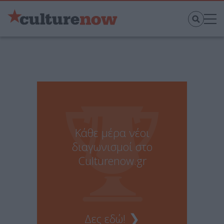
Κάθε μέρα νέοι
διαγωνισμοί στο
Culturenow.gr
❯
Δες εδώ!