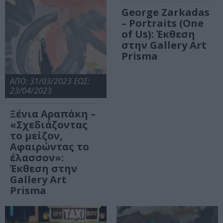
George Zarkadas
– Portraits (One
of Us): Έκθεση
στην Gallery Art
Prisma
ΑΠΟ: 31/03/2023 ΕΩΣ:
23/04/2023
Ξένια Αραπάκη –
«Σχεδιάζοντας
το μείζον,
Αφαιρώντας το
έλασσον»:
Έκθεση στην
Gallery Art
Prisma