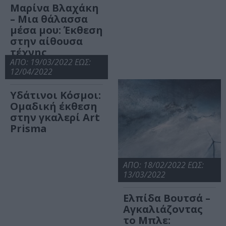
Μαρίνα Βλαχάκη
– Μια θάλασσα
μέσα μου: Έκθεση
στην αίθουσα
τέχνης
ArtPrisma
ΑΠΟ: 19/03/2022 ΕΩΣ:
12/04/2022
Υδάτινοι Κόσμοι:
Ομαδική έκθεση
στην γκαλερί Art
Prisma
ΑΠΟ: 18/02/2022 ΕΩΣ:
13/03/2022
Ελπίδα Βουτσά –
Αγκαλιάζοντας
το Μπλε: