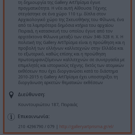
τη δημιουργία της Gallery ArtΠρίσμα έγινε
πραγματικότητα. Η νέα αυτή Αίθουσα Τέχνης
στεγάστηκε σε ένα χώρο 110 τ.μ. δίπλα στον
Αρχαιολογικό χώρο της Σκευοθήκης του Φίλωνα, ένα
από τα λαμπρότερα δημόσια κτήρια του αρχαίου
Πειραιά, η κατασκευή του οποίου έγινε από τον
αρχιτέκτονα Φίλωνα μεταξύ των ετών 346-328 π. Χ. Η
πολιτική της Gallery ArtΠρίσμα είναι η προώθηση και η
προβολή των ελλήνων καλλιτεχνών στην Ελλάδα και
το εξωτερικό, καθώς επίσης και η προώθηση
πρωτοεμφανιζόμενων καλλιτεχνών σε συνεργασία με
επιμελητές και ιστορικούς τέχνης. Εκτός των ατομικών
εκθέσεων που έχει διοργανώσει κατά το διάστημα
2010-2015 η Gallery ArtΠρίσμα έχει υποστηρίξει τη
διοργάνωση αρκετών θεματικών εκθέσεων
Διεύθυνση:
Κουντουριώτου 187, Πειραιάς
Επικοινωνία:
210 4296790 / 079 |
http://galleryartprisma.gr/el/