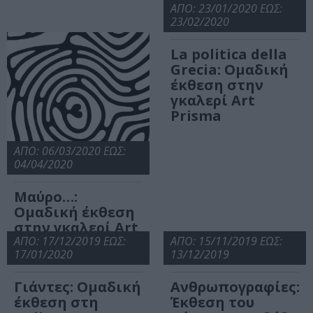
Gallery
ΑΠΟ: 23/01/2020 ΕΩΣ:
23/02/2020
La politica della
Grecia: Ομαδική
έκθεση στην
γκαλερί Art
Prisma
ΑΠΟ: 06/03/2020 ΕΩΣ:
04/04/2020
Μαύρο…:
Ομαδική έκθεση
στην γκαλερί Art
Prisma
ΑΠΟ: 17/12/2019 ΕΩΣ:
ΑΠΟ: 15/11/2019 ΕΩΣ:
17/01/2020
13/12/2019
Γιάντες: Ομαδική
Ανθρωπογραφίες:
έκθεση στη
Έκθεση του