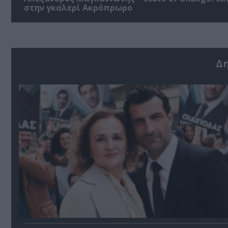
στην γκαλερί Ακρόπρωρο
Δ