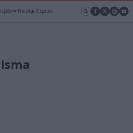
τιβάλ
Παιδί
Θέματα
risma