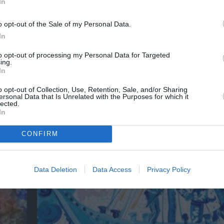
In
νη και τον Πολιτισμό!
o opt-out of the Sale of my Personal Data.
In
λουθήστε το Culturenow.gr
to opt-out of processing my Personal Data for Targeted
ing.
In
o opt-out of Collection, Use, Retention, Sale, and/or Sharing
ersonal Data that Is Unrelated with the Purposes for which it
χετικά Άρθρα
lected.
In
CONFIRM
Data Deletion
Data Access
Privacy Policy