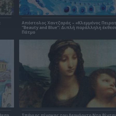
:
Απόστολος Χαντζαράς – «Κλεμμένος Πειρα
“Beauty and Blue”: Διπλή παράλληλη έκθεσ
Πάτμο
θεση
Σπάνιος πίνακας του Λεονάρντο Ντα Βίντσι