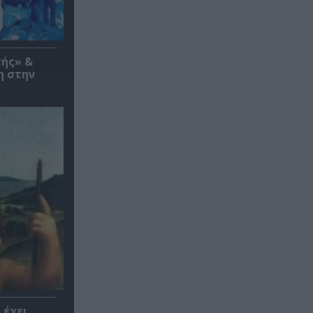
τής» &
η στην
 έχει