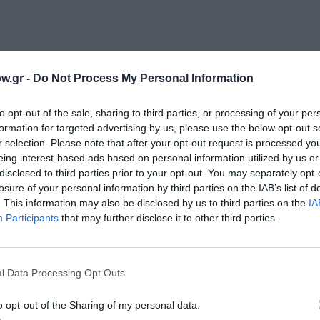
w.gr -
Do Not Process My Personal Information
μάθετε πρώτοι όλες τις ειδήσεις
to opt-out of the sale, sharing to third parties, or processing of your per
formation for targeted advertising by us, please use the below opt-out s
ολιτισμό στο
Culturenow.gr
r selection. Please note that after your opt-out request is processed y
eing interest-based ads based on personal information utilized by us or
r
Δες
disclosed to third parties prior to your opt-out. You may separately opt-
losure of your personal information by third parties on the IAB’s list of
. This information may also be disclosed by us to third parties on the
IA
Participants
that may further disclose it to other third parties.
ΕΙΚΑΣΤΙΚΕΣ ΕΚΘΕΣΕΙΣ
ΕΚΘΕΣΗ ΖΩΓΡΑΦΙΚΗΣ
ΕΛΕΝΑ ΠΑΠΑ
ΟΜΑΔΙΚΕΣ ΕΚΘΕΣΕΙΣ
l Data Processing Opt Outs
o opt-out of the Sharing of my personal data.