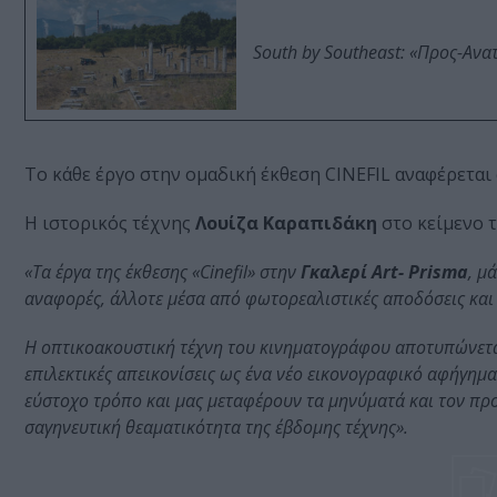
South by Southeast: «Προς-Ανα
Το κάθε έργο στην ομαδική έκθεση CINEFIL αναφέρεται
Η ιστορικός τέχνης
Λουίζα Καραπιδάκη
στο κείμενο τ
«Τα έργα της έκθεσης «Cinefil» στην
Γκαλερί Art- Prisma
, μ
αναφορές, άλλοτε μέσα από φωτορεαλιστικές αποδόσεις και
Η οπτικοακουστική τέχνη του κινηματογράφου αποτυπώνετα
επιλεκτικές απεικονίσεις ως ένα νέο εικονογραφικό αφήγημα
εύστοχο τρόπο και μας μεταφέρουν τα μηνύματά και τον προ
σαγηνευτική θεαματικότητα της έβδομης τέχνης».