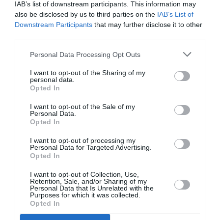
Burger Project &
IAB’s list of downstream participants. This information may
Φίλοι: Πάρτι
also be disclosed by us to third parties on the
IAB’s List of
στον κήπο του
Downstream Participants
that may further disclose it to other
Μεγάρου!
third parties.
Personal Data Processing Opt Outs
I want to opt-out of the Sharing of my
personal data.
ΠΑΙΔΙ / ΝΕΑ
Opted In
Καρα-Cartoon:
I want to opt-out of the Sale of my
Ένα
Personal Data.
σκιομιούζικαλ
Opted In
για παιδιά από
I want to opt-out of processing my
τον Ηλία
Personal Data for Targeted Advertising.
Καρελλά στο
Opted In
Μέγαρο
I want to opt-out of Collection, Use,
Μουσικής
Retention, Sale, and/or Sharing of my
Αθηνών
Personal Data that Is Unrelated with the
Purposes for which it was collected.
Opted In