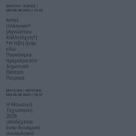
ΘΕΑΤΡΟ - ΧΟΡΟΣ /
ΝΕΑ
06.08.2026 | 19.04
Artist
Unknown*
[Αγνώστου
Καλλιτέχνη*]
*Η Ήβη ήταν
εδώ:
Παγκόσμια
πρεμιέρα στο
Δημοτικό
Θέατρο
Πειραιά
ΜΟΥΣΙΚΗ / ΜΟΥΣΙΚΑ
ΝΕΑ
06.08.2026 | 18.01
Η Μουσική
Τεχνόπολη
2026
υποδέχεται
έναν δυναμικό
συναυλιακό