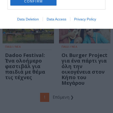
CONFIRM
Data Deletion
Data Access
Privacy Policy
ΠΑΙΔΙ / ΝΕΑ
ΠΑΙΔΙ / ΝΕΑ
Dadoo Festival:
Οι Burger Project
Ένα ολοήμερο
για ένα πάρτι για
φεστιβάλ για
όλη την
παιδιά με θέμα
οικογένεια στον
τις τέχνες
Κήπο του
Μεγάρου
1
Επόμενη ❯