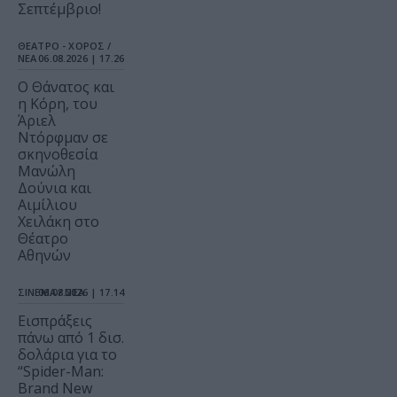
Σεπτέμβριο!
ΘΕΑΤΡΟ - ΧΟΡΟΣ /
ΝΕΑ
06.08.2026 | 17.26
Ο Θάνατος και
η Κόρη, του
Άριελ
Ντόρφμαν σε
σκηνοθεσία
Μανώλη
Δούνια και
Αιμίλιου
Χειλάκη στο
Θέατρο
Αθηνών
ΣΙΝΕΜΑ / ΝΕΑ
06.08.2026 | 17.14
Εισπράξεις
πάνω από 1 δισ.
δολάρια για το
“Spider-Man:
Brand New