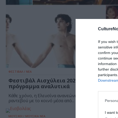
CultureNo
If you wish 
sensitive in
confirm you
continue se
information 
further disc
ΦΕΣΤΙΒΑΛ / ΝΕΑ
participants
Φεστιβάλ Αισχύλεια 2026: Το φετινό
Downstream 
πρόγραμμα αναλυτικά
Κάθε χρόνο, η Ελευσίνα ανανεώνει το πολιτιστικό της
ραντεβού με το κοινό μέσα από...
Persona
I want t
ΜΟΥΣΙΚΗ / ΜΟΥΣΙΚΑ ΝΕΑ