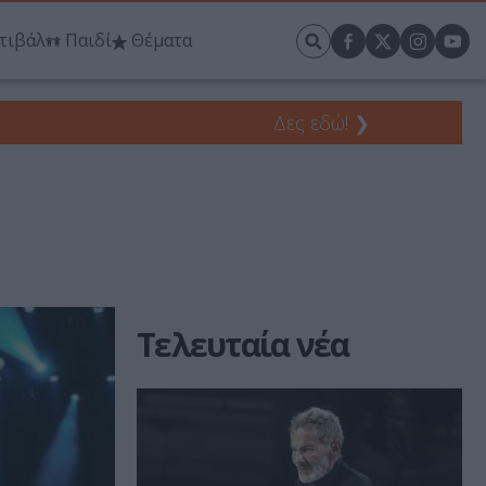
τιβάλ
Παιδί
Θέματα
Δες εδώ!
❯
Τελευταία νέα