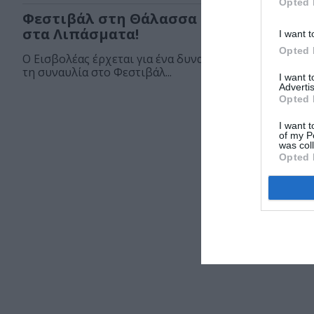
Opted 
Φεστιβάλ στη Θάλασσα 2026: Ο Εισβολέ
στα Λιπάσματα!
I want t
Opted 
Ο Εισβολέας έρχεται για ένα δυνατό live στα Λιπάσματα
τη συναυλία στο Φεστιβάλ...
I want 
Advertis
Opted 
I want t
of my P
was col
Opted 