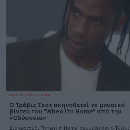
ΜΟΥΣΙΚΗ / ΜΟΥΣΙΚΑ ΝΕΑ
Ο Τράβις Σκοτ σκηνοθετεί το μουσικό
βίντεο του “When I’m Home” από την
«Οδύσσεια»
Στο τραγούδι "When I'm Home" συμμετέχουν ο Τζέιμς