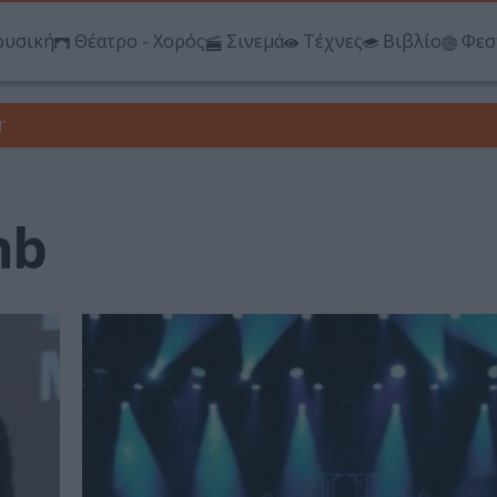
υσική
Θέατρο - Χορός
Σινεμά
Τέχνες
Βιβλίο
Φεσ
r
nb