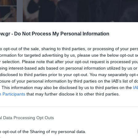
w.gr -
Do Not Process My Personal Information
to opt-out of the sale, sharing to third parties, or processing of your per
formation for targeted advertising by us, please use the below opt-out s
r selection. Please note that after your opt-out request is processed y
eing interest-based ads based on personal information utilized by us or
disclosed to third parties prior to your opt-out. You may separately opt-
losure of your personal information by third parties on the IAB’s list of
ΣΙΝΕΜΑ / ΝΕΑ
. This information may also be disclosed by us to third parties on the
IA
Η ταινία για τη ζωή του Snoop Dog
Participants
that may further disclose it to other third parties.
κυκλοφορήσει τον Αύγουστο 2027
Ο Κρεγκ Μπρούερ (Craig Brewer) σκηνοθετεί τη
βιογραφική ταινία "Snoop".
l Data Processing Opt Outs
o opt-out of the Sharing of my personal data.