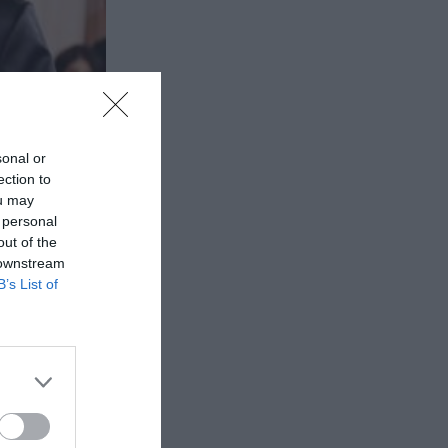
sonal or
ection to
ou may
 personal
out of the
 downstream
B’s List of
g θα
 νέα