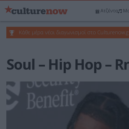
Ατζέντα
Μο
Κάθε μέρα νέοι διαγωνισμοί στο Culturenow.g
Soul – Hip Hop – R