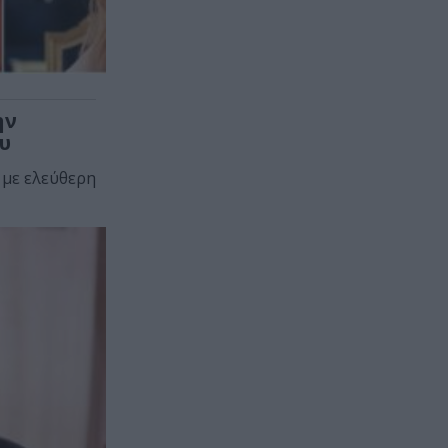
ην
υ
 με ελεύθερη