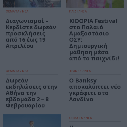
ΘΕΜΑΤΑ / ΝΕΑ
ΠΑΙΔΙ / ΝΕΑ
Διαγωνισμοί –
KIDOPIA Festival
Κερδίστε δωρεάν
στο Παλαιό
προσκλήσεις
Αμαξοστάσιο
από 16 έως 19
ΟΣΥ:
Απριλίου
Δημιουργική
μάθηση μέσα
από το παιχνίδι!
ΘΕΜΑΤΑ / ΝΕΑ
ΤΕΧΝΕΣ / ΝΕΑ
Δωρεάν
Ο Banksy
εκδηλώσεις στην
αποκαλύπτει νέο
Αθήνα την
γκράφιτι στο
εβδομάδα 2 – 8
Λονδίνο
Φεβρουαρίου
ΘΕΜΑΤΑ / ΝΕΑ