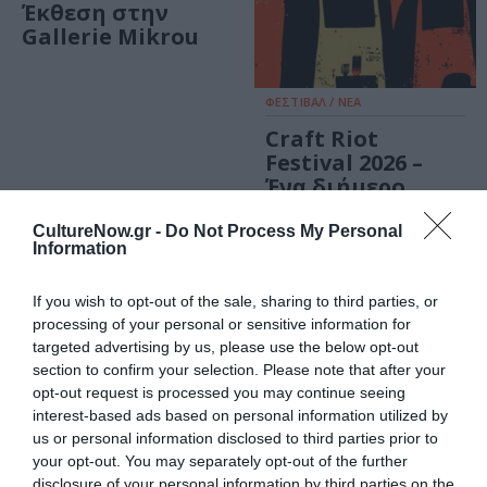
Έκθεση στην
Gallerie Mikrou
ΦΕΣΤΙΒΑΛ / ΝΕΑ
Craft Riot
Festival 2026 –
Ένα διήμερο
«χειροποίητης
επανάστασης»
CultureNow.gr -
Do Not Process My Personal
Information
στην Αθήνα
If you wish to opt-out of the sale, sharing to third parties, or
ΤΕΧΝΕΣ / ΝΕΑ
ΤΕΧΝΕΣ / ΝΕΑ
processing of your personal or sensitive information for
Άλκηστις
Εντυπωσιακή
targeted advertising by us, please use the below opt-out
Κυριαζοπούλου:
τοιχογραφία με
section to confirm your selection. Please note that after your
Η έκθεση “Error
την μορφή της
opt-out request is processed you may continue seeing
404: Reality Not
Μαρίας Κάλλας
interest-based ads based on personal information utilized by
Found” στην
στην Καλαμάτα
us or personal information disclosed to third parties prior to
γκαλερί
your opt-out. You may separately opt-out of the further
Kapopoulos Fine
disclosure of your personal information by third parties on the