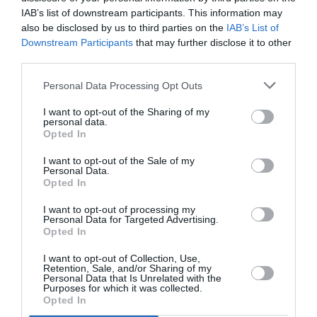
Arts
IAB’s list of downstream participants. This information may
also be disclosed by us to third parties on the
IAB’s List of
Downstream Participants
that may further disclose it to other
ΤΕΧΝΕΣ / ΝΕΑ
ΦΕΣΤΙΒΑΛ / ΝΕΑ
third parties.
Χρήστος
60ά Δημήτρια:
Τριανταφύλλου –
Επιστροφή στις
Personal Data Processing Opt Outs
Στο κέντρο του
ιστορικές αγορές
I want to opt-out of the Sharing of my
θορύβου: Έκθεση
της πόλης –
personal data.
στην Braggart
Προφεστιβαλικές
Opted In
Contemporary
εκδηλώσεις
Gallery
I want to opt-out of the Sale of my
Personal Data.
Opted In
ΘΕΜΑΤΑ / ΝΕΑ
ΘΕΜΑΤΑ / ΝΕΑ
I want to opt-out of processing my
9ο Athens Tattoo
Η Στέγη
Personal Data for Targeted Advertising.
Expo στο Παλιό
ταξιδεύει σε όλο
Opted In
Αμαξοστάσιο
τον κόσμο – Νέες
I want to opt-out of Collection, Use,
ΟΣΥ
πρωτοβουλίες
Retention, Sale, and/or Sharing of my
Personal Data that Is Unrelated with the
Purposes for which it was collected.
Opted In
1
Επόμενη ❯