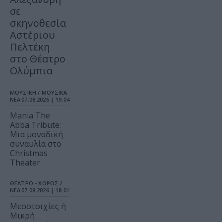
σε
σκηνοθεσία
Αστέριου
Πελτέκη
στο Θέατρο
Ολύμπια
ΜΟΥΣΙΚΗ / ΜΟΥΣΙΚΑ
ΝΕΑ
07.08.2026 | 19.04
Mania The
Abba Tribute:
Μια μοναδική
συναυλία στο
Christmas
Theater
ΘΕΑΤΡΟ - ΧΟΡΟΣ /
ΝΕΑ
07.08.2026 | 18.01
Μεσοτοιχίες ή
Μικρή