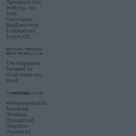
Προσευχή στις
3κ46 π.μ., της
Εύας
Οικονόμου –
Βαμβακά στην
Εναλλακτική
Σκηνή ΕΛΣ
ΜΟΥΣΙΚΗ / ΜΟΥΣΙΚΑ
ΝΕΑ
07.08.2026 | 17.26
The Magician’s
Farewell: Οι
Uriah Heep στο
Floyd
ΤΕΧΝΕΣ / ΝΕΑ
07.08.2026 | 16.59
«Απομακρυσμένα
Βουνά και
Ποτάμια:
Πνευματική
Πατρίδα»:
Περιοδική