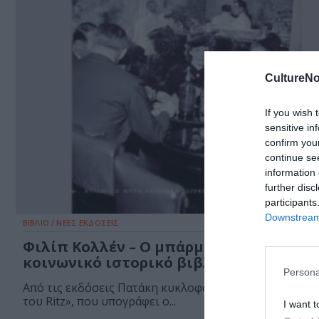
CultureNo
If you wish 
sensitive in
confirm you
continue se
information 
further disc
participants
Downstream 
ΒΙΒΛΙΟ / ΝΕΕΣ ΕΚΔΟΣΕΙΣ
Φιλίπ Κολλέν – Ο μπάρμαν του Ritz: Ένα
κοινωνικό ιστορικό βιβλίο
Persona
Από τις εκδόσεις Πατάκη κυκλοφορεί το βιβλίο «Ο μ
του Ritz», που υπογράφει ο...
I want t