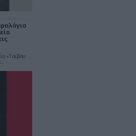
ερολόγιο
είο
εις
ίο «Ταϊβάν:
..