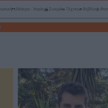
υσική
Θέατρο - Χορός
Σινεμά
Τέχνες
Βιβλίο
Φεσ
r