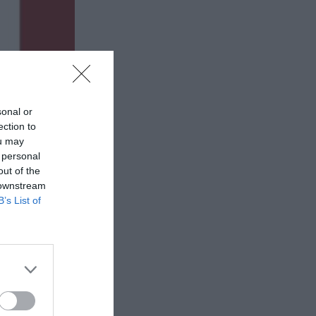
sonal or
ection to
ou may
 personal
out of the
 downstream
B’s List of
ελε όλα:
ς
ιβλίο «η