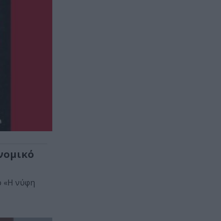
υνομικό
ο «Η νύφη