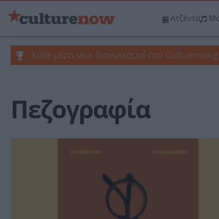
Ατζέντα
Μο
Κάθε μέρα νέοι διαγωνισμοί στο Culturenow.g
Πεζογραφία