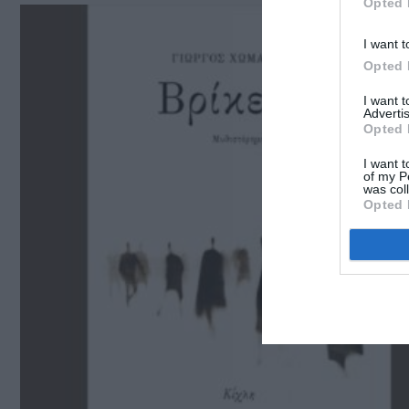
Opted 
I want t
Opted 
I want 
Advertis
Opted 
I want t
of my P
was col
Opted 