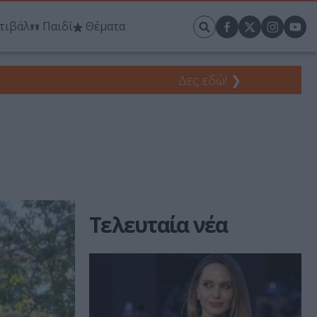
τιβάλ
Παιδί
Θέματα
Δες εδώ!
❯
Τελευταία νέα