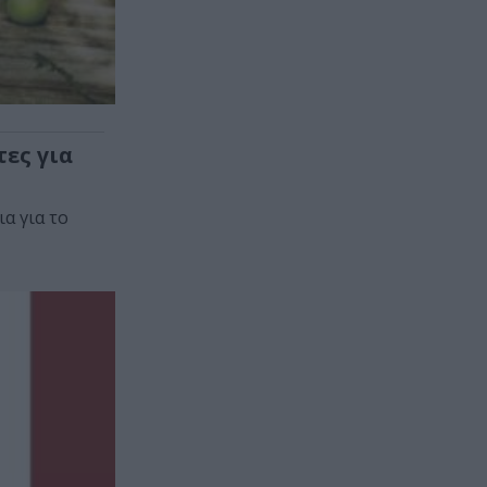
ες για
α για το