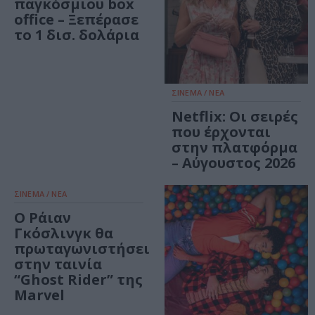
παγκόσμιου box
office – Ξεπέρασε
το 1 δισ. δολάρια
ΣΙΝΕΜΑ / ΝΕΑ
Netflix: Οι σειρές
που έρχονται
στην πλατφόρμα
– Αύγουστος 2026
ΣΙΝΕΜΑ / ΝΕΑ
Ο Ράιαν
Γκόσλινγκ θα
πρωταγωνιστήσει
στην ταινία
“Ghost Rider” της
Marvel