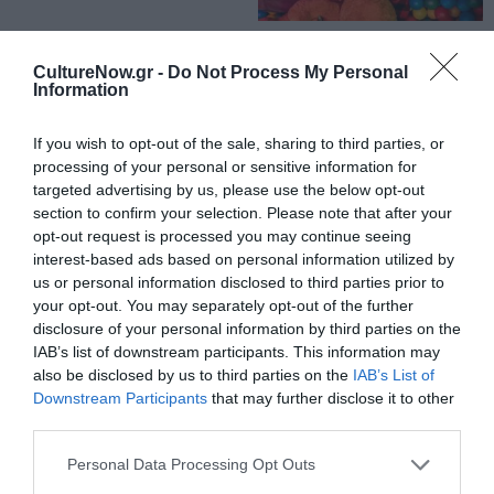
ΣΙΝΕΜΑ / ΝΕΑ
Netflix: Οι
CultureNow.gr -
Do Not Process My Personal
Information
ταινίες που
έρχονται στην
πλατφόρμα –
If you wish to opt-out of the sale, sharing to third parties, or
Αύγουστος 2026
processing of your personal or sensitive information for
targeted advertising by us, please use the below opt-out
section to confirm your selection. Please note that after your
ΣΙΝΕΜΑ / ΝΕΑ
opt-out request is processed you may continue seeing
Ο Γκιγιέρμο ντελ
interest-based ads based on personal information utilized by
Τόρο
us or personal information disclosed to third parties prior to
διαβεβαιώνει ότι
your opt-out. You may separately opt-out of the further
δεν
disclosure of your personal information by third parties on the
χρησιμοποίησε
IAB’s list of downstream participants. This information may
ΤΝ στην
also be disclosed by us to third parties on the
IAB’s List of
επανέκδοση του
Downstream Participants
that may further disclose it to other
«Ο Λαβύρινθος
third parties.
ΘΕΜΑΤΑ / ΝΕΑ
του Πάνα»
Personal Data Processing Opt Outs
Δωρεάν