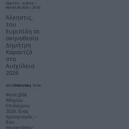
ΘΕΑΤΡΟ - ΧΟΡΟΣ /
ΝΕΑ
05.08.2026 | 20.02
Άλκηστις,
του
Ευριπίδη σε
σκηνοθεσία
Δημήτρη
Καραντζά
στα
Αισχύλεια
2026
ΦΕΣΤΙΒΑΛ / ΝΕΑ
05.08.2026 | 19.04
Φεστιβάλ
Αθηνών
Επιδαύρου
2026: Ένας
προορισμός –
δύο
παραστάσεις