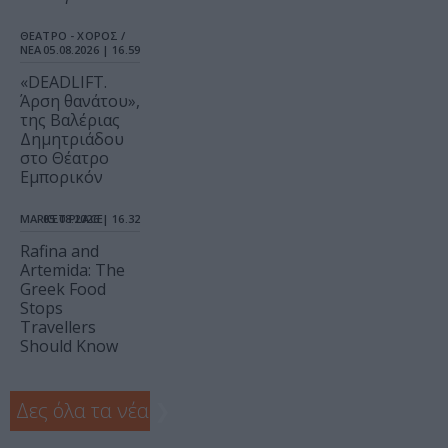
ΘΕΑΤΡΟ - ΧΟΡΟΣ /
ΝΕΑ
05.08.2026 | 16.59
«DEADLIFT.
Άρση θανάτου»,
της Βαλέριας
Δημητριάδου
στο Θέατρο
Εμπορικόν
MARKET PLACE
05.08.2026 | 16.32
Rafina and
Artemida: The
Greek Food
Stops
Travellers
Should Know
Δες όλα τα νέα
❯