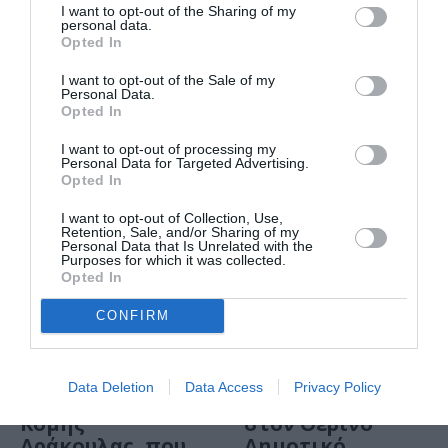
εκδηλώσεις στην
I want to opt-out of the Sharing of my
personal data.
Αθήνα την
Opted In
εβδομάδα 27
Ιουλίου – 02
I want to opt-out of the Sale of my
Αυγούστου
Personal Data.
Opted In
I want to opt-out of processing my
Personal Data for Targeted Advertising.
Opted In
I want to opt-out of Collection, Use,
Retention, Sale, and/or Sharing of my
Personal Data that Is Unrelated with the
Purposes for which it was collected.
Opted In
CONFIRM
ΣΙΝΕΜΑ / ΑΡΘΡΑ
ΣΙΝΕΜΑ / ΝΕΑ
Κρίστοφερ Λι: Ο
Προβολές με
Data Deletion
Data Access
Privacy Policy
αγαπημένος
ελεύθερη είσοδο
Κόμης
στον Θερινό
Δράκουλας, που
Δημοτικό