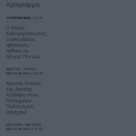
πρόγραμμα
ΘΕΜΑΤΑ / ΝΕΑ
10.08.2026 | 12.37
Ο Νίκος
Καλογερόπουλος,
ο σπουδαίος
ηθοποιός,
πέθανε σε
ηλικία 74 ετών
ΘΕΑΤΡΟ - ΧΟΡΟΣ /
ΝΕΑ
10.08.2026 | 12.23
Χρυσός δίσκος,
της Δανάης
Λιοδάκη στον
Πολυχώρο
Πολιτισμού
Ισλαχανέ
ΜΟΥΣΙΚΗ / ΜΟΥΣΙΚΑ
ΝΕΑ
10.08.2026 | 11.59