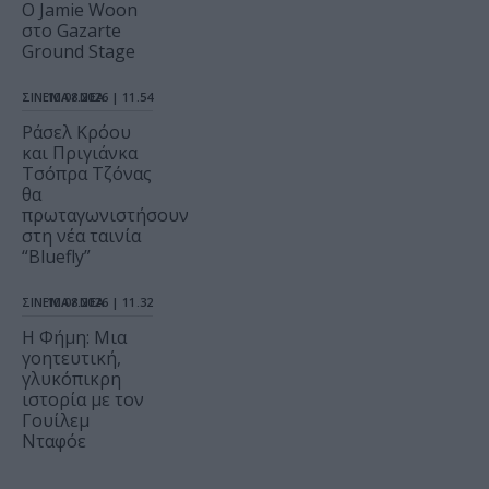
Ο Jamie Woon
στο Gazarte
Ground Stage
ΣΙΝΕΜΑ / ΝΕΑ
10.08.2026 | 11.54
Ράσελ Κρόου
και Πριγιάνκα
Τσόπρα Τζόνας
θα
πρωταγωνιστήσουν
στη νέα ταινία
“Bluefly”
ΣΙΝΕΜΑ / ΝΕΑ
10.08.2026 | 11.32
Η Φήμη: Mια
γοητευτική,
γλυκόπικρη
ιστορία με τον
Γουίλεμ
Νταφόε