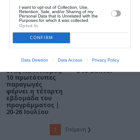
ΘΕΜΑΤΑ / ΝΕΑ
I want to opt-out of Collection, Use,
Δωρεάν
Retention, Sale, and/or Sharing of my
Personal Data that Is Unrelated with the
εκδηλώσεις στην
Purposes for which it was collected.
Αθήνα την
Opted In
εβδομάδα 20 – 26
Ιουλίου
CONFIRM
ΘΕΜΑΤΑ / ΝΕΑ
ΜΟΥΣΙΚΗ / ΜΟΥΣΙΚΑ ΝΕΑ
Data Deletion
Data Access
Privacy Policy
Όλη η Ελλάδα
Shimza & ARODES
ένας πολιτισμός:
στο Bolivar
10 πρωτότυπες
παραγωγές
φέρνει η τέταρτη
εβδομάδα του
προγράμματος |
20-26 Ιουλίου
1
Επόμενη ❯