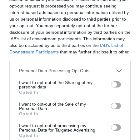
τραγουδούν
opt-out request is processed you may continue seeing
ντουέτο το
interest-based ads based on personal information utilized by
“When I’m Home”
us or personal information disclosed to third parties prior to
your opt-out. You may separately opt-out of the further
στην
disclosure of your personal information by third parties on the
«Οδύσσεια»
IAB’s list of downstream participants. This information may
ΜΟΥΣΙΚΗ / ΜΟΥΣΙΚΑ ΝΕΑ
also be disclosed by us to third parties on the
IAB’s List of
Οι CamelPhat
Downstream Participants
that may further disclose it to other
στο Bolivar
third parties.
Beach Club
Personal Data Processing Opt Outs
I want to opt-out of the Sharing of my
ΜΟΥΣΙΚΗ / ΜΟΥΣΙΚΑ ΝΕΑ
personal data.
KAS:ST & Anfisa
Opted In
Letyago στο
I want to opt-out of the Sale of my
Bolivar
Personal Data.
Opted In
I want to opt-out of processing my
Personal Data for Targeted Advertising.
Opted In