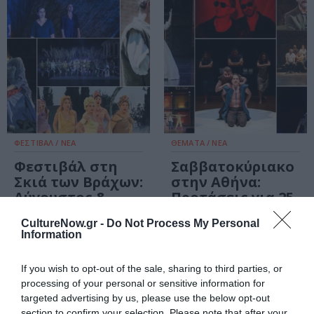
ΦΕΣΤΙΒΑΛ / ΝΕΑ
ΘΕΜΑΤΑ / ΝΕΑ
Φεστιβάλ στη
Σαββατοκύριακο
Σκιά των Βράχων:
στην Αθήνα:
Αύγουστος &
Προτάσεις για 25-
Σεπτέμβριος 2026
26 Ιουλίου
CultureNow.gr -
Do Not Process My Personal
– Το πρόγραμμα
Information
ΜΟΥΣΙΚΗ / ΜΟΥΣΙΚΑ ΝΕΑ
If you wish to opt-out of the sale, sharing to third parties, or
Ο Τράβις Σκοτ
processing of your personal or sensitive information for
και ο Τζέιμς
targeted advertising by us, please use the below opt-out
Μπλέικ
section to confirm your selection. Please note that after your