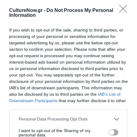
Η Ελλάδα μέσα
Έρχεται το 5ο
CultureNow.gr -
Do Not Process My Personal
Information
από τον φακό
Διεθνές
του Νικόλαου
Φεστιβάλ
Τομπάζη: Έκθεση
Κινηματογράφου
If you wish to opt-out of the sale, sharing to third parties, or
στο Μουσείο
Κεφαλονιάς
processing of your personal or sensitive information for
Πάνου & Ηλία
«Κύματα»
targeted advertising by us, please use the below opt-out
Ηλιόπουλου
section to confirm your selection. Please note that after your
opt-out request is processed you may continue seeing
interest-based ads based on personal information utilized by
us or personal information disclosed to third parties prior to
your opt-out. You may separately opt-out of the further
disclosure of your personal information by third parties on the
IAB’s list of downstream participants. This information may
also be disclosed by us to third parties on the
IAB’s List of
Downstream Participants
that may further disclose it to other
third parties.
Personal Data Processing Opt Outs
ΜΟΥΣΙΚΗ / ΜΟΥΣΙΚΑ ΝΕΑ
ΣΙΝΕΜΑ / ΝΕΑ
I want to opt-out of the Sharing of my
personal data.
Οι Arab Strap
Η Μισέλ Φάιφερ