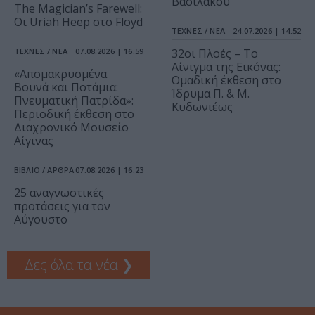
Βασιλάκου
The Magician’s Farewell:
Οι Uriah Heep στο Floyd
ΤΕΧΝΕΣ / ΝΕΑ
24.07.2026 | 14.52
ΤΕΧΝΕΣ / ΝΕΑ
07.08.2026 | 16.59
32οι Πλοές – Το
Αίνιγμα της Εικόνας:
«Απομακρυσμένα
Ομαδική έκθεση στο
Βουνά και Ποτάμια:
Ίδρυμα Π. & Μ.
Πνευματική Πατρίδα»:
Κυδωνιέως
Περιοδική έκθεση στο
Διαχρονικό Μουσείο
Αίγινας
ΒΙΒΛΙΟ / ΑΡΘΡΑ
07.08.2026 | 16.23
25 αναγνωστικές
προτάσεις για τον
Αύγουστο
Δες όλα τα νέα
❯