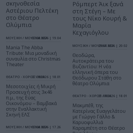
σκηνοθεσία
Ρόμπερτ Άικ ξανά
Αστέριου Πελτέκη
στη Στέγη – Με
στο Θέατρο
τους Νίκο Κουρή &
Ολύμπια
Μαρία
Κεχαγιόγλου
ΜΟΥΣΙΚΗ / ΜΟΥΣΙΚΑ ΝΕΑ
07.08.2026 | 19.04
ΜΟΥΣΙΚΗ / ΜΟΥΣΙΚΑ ΝΕΑ
29.07.2026 | 20.02
Mania The Abba
Tribute: Μια μοναδική
Θεοδώρα,
συναυλία στο Christmas
Αυτοκράτειρα του
Theater
Βυζαντίου: Η νέα
ελληνική όπερα του
ΘΕΑΤΡΟ - ΧΟΡΟΣ / ΝΕΑ
07.08.2026 | 18.01
Θεόδωρου Στάθη στο
θέατρο Ολύμπια
Μεσοτοιχίες ή Μικρή
Προσευχή στις 3κ46
ΘΕΑΤΡΟ - ΧΟΡΟΣ / ΝΕΑ
31.07.2026 | 18.01
π.μ., της Εύας
Οικονόμου – Βαμβακά
Μακμπέθ, της
στην Εναλλακτική
Κατερίνας Ευαγγελάτου
Σκηνή ΕΛΣ
με Γιώργο Γάλλο &
Καρυοφυλλιά
ΜΟΥΣΙΚΗ / ΜΟΥΣΙΚΑ ΝΕΑ
07.08.2026 | 17.26
Καραμπέτη στο Θέατρο