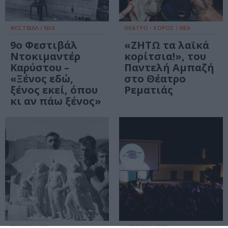
ΦΕΣΤΙΒΑΛ / ΝΕΑ
ΘΕΑΤΡΟ - ΧΟΡΟΣ / ΝΕΑ
9ο Φεστιβάλ
«ΖΗΤΩ τα λαϊκά
Ντοκιμαντέρ
κορίτσια!», του
Καρύστου –
Παντελή Αμπαζή
«Ξένος εδώ,
στο Θέατρο
ξένος εκεί, όπου
Ρεματιάς
κι αν πάω ξένος»
ΤΕΧΝΕΣ / ΝΕΑ
ΦΕΣΤΙΒΑΛ / ΝΕΑ