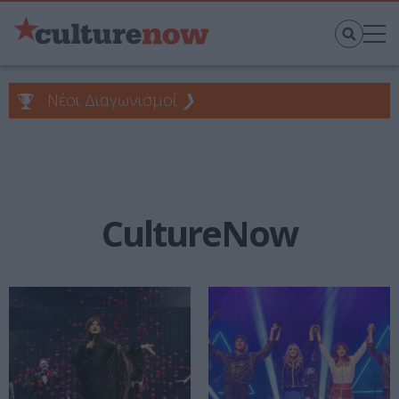
Νέοι Διαγωνισμοί
❯
CultureNow