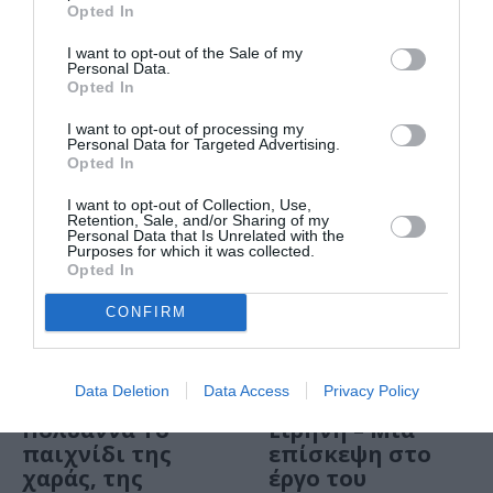
Opted In
στο Gazarte
αποκάλυψε ότι
Ground Stage
δεν θέλει να
I want to opt-out of the Sale of my
πρωταγωνιστήσει
Personal Data.
Opted In
ποτέ ξανά σε
ταινία
I want to opt-out of processing my
Personal Data for Targeted Advertising.
Opted In
I want to opt-out of Collection, Use,
Retention, Sale, and/or Sharing of my
Personal Data that Is Unrelated with the
Purposes for which it was collected.
Opted In
CONFIRM
Data Deletion
Data Access
Privacy Policy
ΠΑΙΔΙ / ΝΕΑ
ΘΕΑΤΡΟ - ΧΟΡΟΣ / ΝΕΑ
Πολυάννα Το
Ειρήνη – Μια
παιχνίδι της
επίσκεψη στο
χαράς, της
έργο του