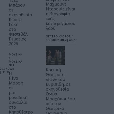
Τζεφ
Μαχμούντ
Μπάρον
Νταρουίς είναι
σε
η βιογραφία
σκηνοθεσία
ενός
Κώστα
κατατρεγμένου
Γάκη
λαού
στο
Φεστιβάλ
ΘΕΑΤΡΟ - ΧΟΡΟΣ /
Ρεματιάς
ΚΡΙΤΙΚΕΣ - REVIEWS
28.07.2026 | 16.23
2026
ΜΟΥΣΙΚΗ
/
ΜΟΥΣΙΚΑ
ΝΕΑ
29.07.2026
Κριτική
| 11.36
Η
Θεάτρου |
Ρένα
«Ίων» του
Μόρφη
Ευριπίδη, σε
σε
σκηνοθεσία
μια
Θωμά
μοναδική
Μοσχόπουλου,
συναυλία
από τον
στο
Θεατρικό
Κηποθέατρο
Οργανισμό