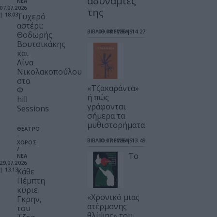
αδυναμίες
ΝΕΑ
07.07.2026
της
| 18.03
Τυχερό
αστέρι:
ΒΙΒΛΙΟ / REVIEWS
03.08.2026 | 14.27
Θοδωρής
Βουτσικάκης
και
Λίνα
Νικολακοπούλου
στο
«Τζακαράντα»
Φ
ή πώς
hill
γράφονται
Sessions
σήμερα τα
μυθιστορήματα
ΘΕΑΤΡΟ
-
ΒΙΒΛΙΟ / REVIEWS
30.07.2026 | 13.49
ΧΟΡΟΣ
/
Το
ΝΕΑ
29.07.2026
| 13.13
Κάθε
Πέμπτη
κύριε
«Χρονικό μιας
Γκρην,
ατέρμονης
του
θλίψης» του