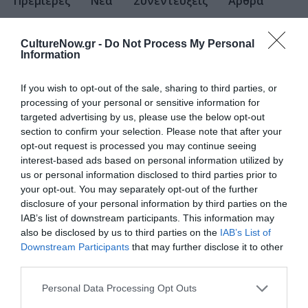
Πρεμιέρες
Νέα
Συνεντεύξεις
Άρθρα
Video
Κριτικές - Reviews
CultureNow.gr -
Do Not Process My Personal
Information
If you wish to opt-out of the sale, sharing to third parties, or
processing of your personal or sensitive information for
targeted advertising by us, please use the below opt-out
section to confirm your selection. Please note that after your
Μην
Πιο
opt-out request is processed you may continue seeing
χάσεις
διαβασμένα
interest-based ads based on personal information utilized by
us or personal information disclosed to third parties prior to
your opt-out. You may separately opt-out of the further
disclosure of your personal information by third parties on the
IAB’s list of downstream participants. This information may
also be disclosed by us to third parties on the
IAB’s List of
Downstream Participants
that may further disclose it to other
ΦΕΣΤΙΒΑΛ / ΝΕΑ
23.07.2026 | 20.07
ΘΕΑΤΡΟ - ΧΟΡΟΣ /
third parties.
ΝΕΑ
28.05.2026 | 19.04
Φεστιβάλ
Personal Data Processing Opt Outs
O
Αισχύλεια