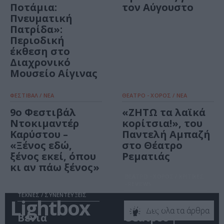
Ποτάμια:
τον Αύγουστο
Πνευματική
Πατρίδα»:
Περιοδική
έκθεση στο
Διαχρονικό
Μουσείο Αίγινας
ΦΕΣΤΙΒΑΛ / ΝΕΑ
ΘΕΑΤΡΟ - ΧΟΡΟΣ / ΝΕΑ
9ο Φεστιβάλ
«ΖΗΤΩ τα λαϊκά
Ντοκιμαντέρ
κορίτσια!», του
Καρύστου –
Παντελή Αμπαζή
«Ξένος εδώ,
στο Θέατρο
ξένος εκεί, όπου
Ρεματιάς
κι αν πάω ξένος»
ΘΕΑΤΡΟ - ΧΟΡΟΣ / ΚΡΙΤΙΚΕΣ
- REVIEWS
ΤΕΧΝΕΣ / ΣΥΝΕΝΤΕΥΞΕΙΣ
Lightbox
Κριτική
Δες όλα τα άρθρα
Βένια
Θεάτρου |