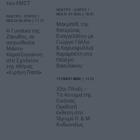
του ΕΜΣΤ
ΘΕΑΤΡΟ - ΧΟΡΟΣ /
ΝΕΑ
31.07.2026 | 18.01
ΘΕΑΤΡΟ - ΧΟΡΟΣ /
ΝΕΑ
23.06.2026 | 17.27
Μακμπέθ, της
Κατερίνας
Η Γυναίκα της
Ευαγγελάτου με
Ζάκυθος, σε
Γιώργο Γάλλο
σκηνοθεσία
& Καρυοφυλλιά
Μάνου
Καραμπέτη στο
Καρατζογιάννη
Θέατρο
στο Σχολείον
Βασιλάκου
της Αθήνας
«Ειρήνη Παπά»
ΤΕΧΝΕΣ / ΝΕΑ
24.07.2026 | 14.52
32οι Πλοές –
Το Αίνιγμα της
Εικόνας:
Ομαδική
έκθεση στο
Ίδρυμα Π. & Μ.
Κυδωνιέως