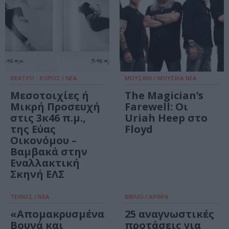
ΘΕΑΤΡΟ - ΧΟΡΟΣ / ΝΕΑ
ΜΟΥΣΙΚΗ / ΜΟΥΣΙΚΑ ΝΕΑ
Μεσοτοιχίες ή
The Magician’s
Μικρή Προσευχή
Farewell: Οι
στις 3κ46 π.μ.,
Uriah Heep στο
της Εύας
Floyd
Οικονόμου –
Βαμβακά στην
Εναλλακτική
Σκηνή ΕΛΣ
ΤΕΧΝΕΣ / ΝΕΑ
ΒΙΒΛΙΟ / ΑΡΘΡΑ
«Απομακρυσμένα
25 αναγνωστικές
Βουνά και
προτάσεις για