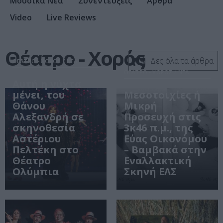
Μουσικά Νέα
Συνεντεύξεις
Άρθρα
Video
Live Reviews
Θέατρο - Χορός
Δες όλα τα άρθρα
ΘΕΑΤΡΟ - ΧΟΡΟΣ / ΝΕΑ
ΘΕΑΤΡΟ - ΧΟΡΟΣ / ΝΕΑ
Αυτή η νύχτα
μένει, του
Μεσοτοιχίες ή
Θάνου
Μικρή
Αλεξανδρή σε
Προσευχή στις
σκηνοθεσία
3κ46 π.μ., της
Αστέριου
Εύας Οικονόμου
Πελτέκη στο
– Βαμβακά στην
Θέατρο
Εναλλακτική
Ολύμπια
Σκηνή ΕΛΣ