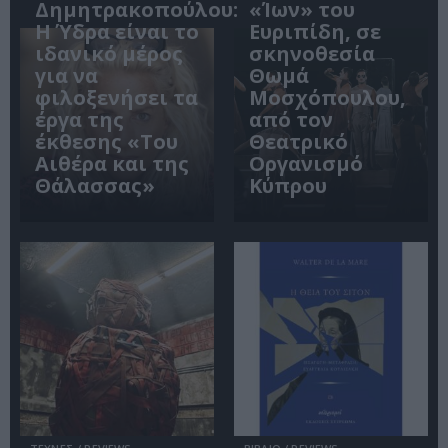
Δημητρακοπούλου:
«Ίων» του
Η Ύδρα είναι το
Ευριπίδη, σε
ιδανικό μέρος
σκηνοθεσία
για να
Θωμά
φιλοξενήσει τα
Μοσχόπουλου,
έργα της
από τον
έκθεσης «Του
Θεατρικό
Αιθέρα και της
Οργανισμό
Θάλασσας»
Κύπρου