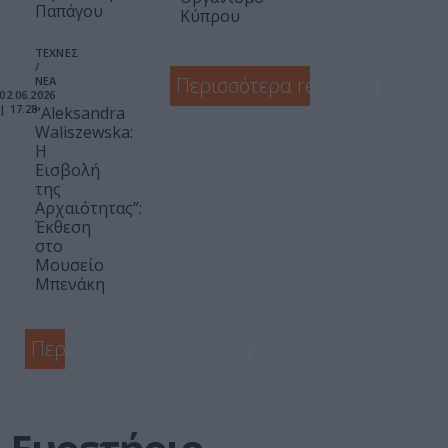
Παπάγου
Κύπρου
ΤΕΧΝΕΣ
/
Περισσότερα reviews
❯
ΝΕΑ
02.06.2026
| 17.28
“Aleksandra
Waliszewska:
Η
Εισβολή
της
Αρχαιότητας”:
Έκθεση
στο
Μουσείο
Μπενάκη
Περισσότερες επιλογές
❯