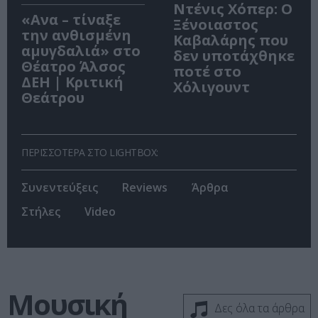
Ντένις Χόπερ: Ο
«Ανα – τίναξε
Ξένοιαστος
την ανθισμένη
Καβαλάρης που
αμυγδαλιά» στο
δεν υποτάχθηκε
Θέατρο Άλσος
ποτέ στο
ΔΕΗ | Κριτική
Χόλιγουντ
Θεάτρου
ΠΕΡΙΣΣΟΤΕΡΑ ΣΤΟ LIGHTBOX:
Συνεντεύξεις
Reviews
Άρθρα
Στήλες
Video
Μουσική
Δες όλα τα άρθρα