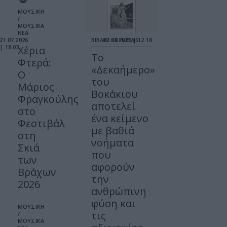
ΜΟΥΣΙΚΗ
/
ΜΟΥΣΙΚΑ
ΝΕΑ
21.07.2026
ΒΙΒΛΙΟ / REVIEWS
07.08.2026 | 12.18
| 18.03
Χέρια
Το
Φτερά:
«Δεκαήμερο»
Ο
του
Μάριος
Βοκάκιου
Φραγκούλης
αποτελεί
στο
ένα κείμενο
Φεστιβάλ
με βαθιά
στη
νοήματα
Σκιά
που
των
αφορούν
Βράχων
την
2026
ανθρώπινη
φύση και
ΜΟΥΣΙΚΗ
τις
/
ΜΟΥΣΙΚΑ