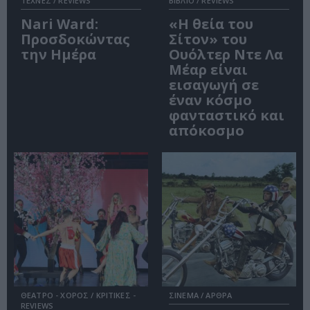
ΤΕΧΝΕΣ / REVIEWS
ΒΙΒΛΙΟ / REVIEWS
Nari Ward:
«Η θεία του
Προσδοκώντας
Σίτον» του
την Ημέρα
Ουόλτερ Ντε Λα
Μέαρ είναι
εισαγωγή σε
έναν κόσμο
φανταστικό και
απόκοσμο
ΘΕΑΤΡΟ - ΧΟΡΟΣ / ΚΡΙΤΙΚΕΣ -
ΣΙΝΕΜΑ / ΑΡΘΡΑ
REVIEWS