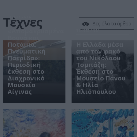
Τέχνες
ΤΕΧΝΕΣ / ΝΕΑ
Δες όλα τα άρθρα
«Απομακρυσμένα
ΤΕΧΝΕΣ / ΝΕΑ
Βουνά και
Ποτάμια:
Η Ελλάδα μέσα
Πνευματική
από τον φακό
Πατρίδα»:
του Νικόλαου
Περιοδική
Τομπάζη:
έκθεση στο
Έκθεση στο
Διαχρονικό
Μουσείο Πάνου
Μουσείο
& Ηλία
Αίγινας
Ηλιόπουλου