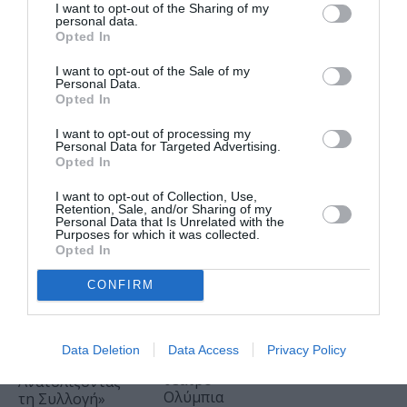
«Οιδίποδας»
2026: Το
I want to opt-out of the Sharing of my
του
personal data.
φετινό
Opted In
Ρόμπερτ
πρόγραμμα
Άικ ξανά
I want to opt-out of the Sale of my
αναλυτικά
Personal Data.
στη Στέγη –
Opted In
Με τους
ΘΕΑΤΡΟ - ΧΟΡΟΣ /
Νίκο Κουρή
ΝΕΑ
19.05.2026 | 20.04
I want to opt-out of processing my
Personal Data for Targeted Advertising.
& Μαρία
Ίων, του
Opted In
Κεχαγιόγλου
Ευριπίδη από
τον Θωμά
I want to opt-out of Collection, Use,
Μοσχόπουλο
Retention, Sale, and/or Sharing of my
ΜΟΥΣΙΚΗ / ΜΟΥΣΙΚΑ
Personal Data that Is Unrelated with the
στο Αρχαίο
ΝΕΑ
29.07.2026 | 20.02
Purposes for which it was collected.
Θέατρο
Opted In
Θεοδώρα,
Επιδαύρου
Αυτοκράτειρα
CONFIRM
του Βυζαντίου:
ΤΕΧΝΕΣ / ΝΕΑ
09.06.2026 | 19.03
Η νέα ελληνική
όπερα του
South by
Θεόδωρου
Southeast:
Data Deletion
Data Access
Privacy Policy
Στάθη στο
«Προς-
θέατρο
Ανατολίζοντας
Ολύμπια
τη Συλλογή»