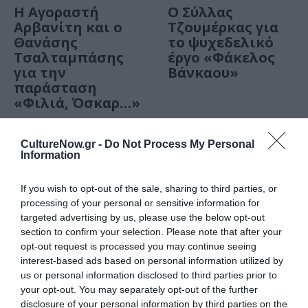
Η Αγοραστή
Ο Σύλλας
Αρβανίτη και ο
Τζουμέρκας για
Θανάσης
το ψυχεδελικό
Τσαλταμπάσης
έργο «Φάκελος
για την
Βάνκαου»
παράσταση
«Φιλιά, Όσκαρ…»
CultureNow.gr -
Do Not Process My Personal
Information
If you wish to opt-out of the sale, sharing to third parties, or
processing of your personal or sensitive information for
targeted advertising by us, please use the below opt-out
section to confirm your selection. Please note that after your
opt-out request is processed you may continue seeing
interest-based ads based on personal information utilized by
ΘΕΑΤΡΟ - ΧΟΡΟΣ / VIDEO
ΘΕΑΤΡΟ - ΧΟΡΟΣ / VIDEO
us or personal information disclosed to third parties prior to
your opt-out. You may separately opt-out of the further
Ο Βασίλης
Ο Γιάννης
disclosure of your personal information by third parties on the