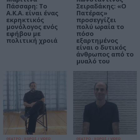
Πάσσαρη: Το
Σειραδάκης: «O
Α.Κ.Α. είναι ένας
Πατέρας»
εκρηκτικός
προσεγγίζει
μονόλογος ενός
πολύ ωραία το
εφήβου με
πόσο
πολιτική χροιά
εξαρτημένος
είναι ο δυτικός
άνθρωπος από το
μυαλό του
ΘΕΑΤΡΟ - ΧΟΡΟΣ / VIDEO
ΘΕΑΤΡΟ - ΧΟΡΟΣ / VIDEO