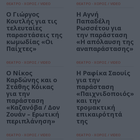
ΘΕΑΤΡΟ - ΧΟΡΟΣ / VIDEO
ΘΕΑΤΡΟ - ΧΟΡΟΣ / VIDEO
Ο Γιώργος
Η Αγνή
Κουτλής για τις
Παπαδέλη
τελευταίες
Ρωσσέτου για
παραστάσεις της
την παράσταση
κωμωδίας «Οι
«Η απόλαυση της
Παίχτες»
αναπαράστασης»
ΘΕΑΤΡΟ - ΧΟΡΟΣ / VIDEO
ΘΕΑΤΡΟ - ΧΟΡΟΣ / VIDEO
Ο Νίκος
Η Ραφίκα Σαουίς
Καρδώνης και ο
για την
Στάθης Κόικας
παράσταση
για την
«Παιχνιδοποιός»
παράσταση
και την
«Καζανόβα / Δον
τρομακτική
Ζουάν – Ερωτική
επικαιρότητά
περιπλάνηση»
της
ΘΕΑΤΡΟ - ΧΟΡΟΣ / VIDEO
ΘΕΑΤΡΟ - ΧΟΡΟΣ / VIDEO