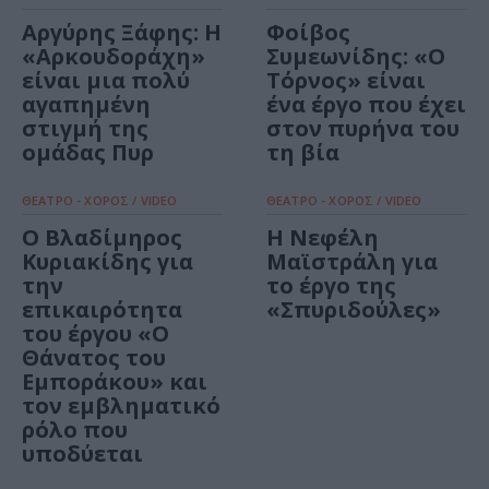
Αργύρης Ξάφης: Η
Φοίβος
«Αρκουδοράχη»
Συμεωνίδης: «Ο
είναι μια πολύ
Τόρνος» είναι
αγαπημένη
ένα έργο που έχει
στιγμή της
στον πυρήνα του
ομάδας Πυρ
τη βία
ΘΕΑΤΡΟ - ΧΟΡΟΣ / VIDEO
ΘΕΑΤΡΟ - ΧΟΡΟΣ / VIDEO
Ο Βλαδίμηρος
Η Νεφέλη
Κυριακίδης για
Μαϊστράλη για
την
το έργο της
επικαιρότητα
«Σπυριδούλες»
του έργου «Ο
Θάνατος του
Εμποράκου» και
τον εμβληματικό
ρόλο που
υποδύεται