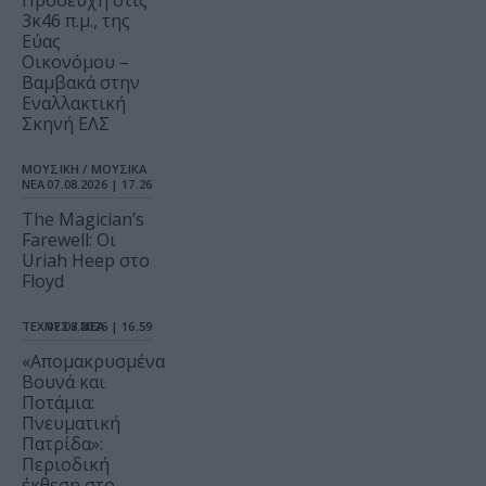
Προσευχή στις
3κ46 π.μ., της
Εύας
Οικονόμου –
Βαμβακά στην
Εναλλακτική
Σκηνή ΕΛΣ
ΜΟΥΣΙΚΗ / ΜΟΥΣΙΚΑ
ΝΕΑ
07.08.2026 | 17.26
The Magician’s
Farewell: Οι
Uriah Heep στο
Floyd
ΤΕΧΝΕΣ / ΝΕΑ
07.08.2026 | 16.59
«Απομακρυσμένα
Βουνά και
Ποτάμια:
Πνευματική
Πατρίδα»:
Περιοδική
έκθεση στο