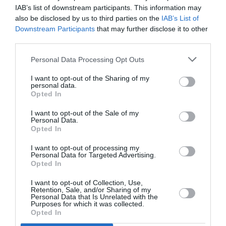
Μαγουλιώτης για
Καλαβριανός και
IAB’s list of downstream participants. This information may
την παράσταση
η Γαλήνη
also be disclosed by us to third parties on the
IAB’s List of
«Ο σκύλος, η
Χατζηπασχάλη
Downstream Participants
that may further disclose it to other
νύχτα και το
για την
third parties.
μαχαίρι»
«Μήδεια» του
Μποστ
Personal Data Processing Opt Outs
I want to opt-out of the Sharing of my
ΘΕΑΤΡΟ - ΧΟΡΟΣ / VIDEO
ΘΕΑΤΡΟ - ΧΟΡΟΣ / VIDEO
personal data.
Opted In
Ο Ηλίας
O Νίκος
Χατζηγεωργίου
Διαμαντής για
I want to opt-out of the Sale of my
και ο Περικλής
τον απόλυτο
Personal Data.
Πετράκης για το
έρωτα στην
Opted In
Urban Dance
παράσταση
I want to opt-out of processing my
Contest του
«Χιροσίμα,
Personal Data for Targeted Advertising.
Φεστιβάλ
αγάπη μου»
Opted In
Αθηνών
I want to opt-out of Collection, Use,
Επιδαύρου
Retention, Sale, and/or Sharing of my
Personal Data that Is Unrelated with the
Purposes for which it was collected.
Opted In
1
Επόμενη ❯