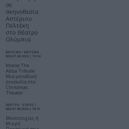
σε
σκηνοθεσία
Αστέριου
Πελτέκη
στο Θέατρο
Ολύμπια
ΜΟΥΣΙΚΗ / ΜΟΥΣΙΚΑ
ΝΕΑ
07.08.2026 | 19.04
Mania The
Abba Tribute:
Μια μοναδική
συναυλία στο
Christmas
Theater
ΘΕΑΤΡΟ - ΧΟΡΟΣ /
ΝΕΑ
07.08.2026 | 18.01
Μεσοτοιχίες ή
Μικρή