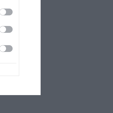
 εδώ!
❯