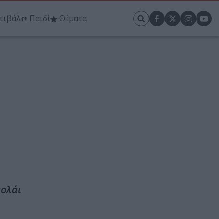
τιβάλ
Παιδί
Θέματα
κολάι