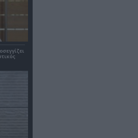
οσεγγίζει
υτικός