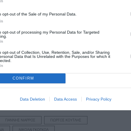
In
o opt-out of the Sale of my Personal Data.
In
ς
to opt-out of processing my Personal Data for Targeted
ing.
In
υτλή σε καλοκαιρινή περιοδεία 2023
o opt-out of Collection, Use, Retention, Sale, and/or Sharing
ersonal Data that Is Unrelated with the Purposes for which it
lected.
μάθετε πρώτοι όλες τις ειδήσεις
In
ολιτισμό στο
Culturenow.gr
CONFIRM
r
Δες
Data Deletion
Data Access
Privacy Policy
ΓΙΑΝΝΗΣ ΝΙΑΡΡΟΣ
ΓΙΩΡΓΟΣ ΚΟΥΤΛΗΣ
ΙΑ
ΝΙΚΟΛΑΙ ΓΚΟΓΚΟΛ