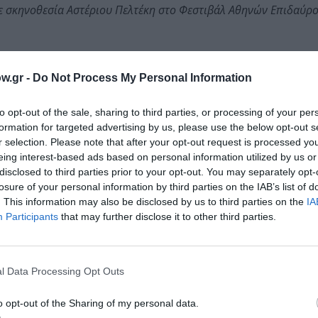
ε σκηνοθεσία Αστέριου Πελτέκη στο Φεστιβάλ Αθηνών Επιδαύρ
w.gr -
Do Not Process My Personal Information
ωμά Μοσχόπουλο στο Αρχαίο Θέατρο Επιδαύρου
to opt-out of the sale, sharing to third parties, or processing of your per
formation for targeted advertising by us, please use the below opt-out s
r selection. Please note that after your opt-out request is processed y
eing interest-based ads based on personal information utilized by us or
Ηλίας Μουλάς, Αλέξανδρος Χρυσανθόπουλος, Γιώργος
disclosed to third parties prior to your opt-out. You may separately opt-
μου
losure of your personal information by third parties on the IAB’s list of
. This information may also be disclosed by us to third parties on the
IA
Participants
that may further disclose it to other third parties.
l Data Processing Opt Outs
o opt-out of the Sharing of my personal data.