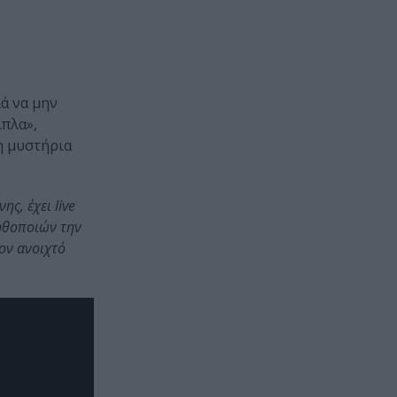
λά να μην
ίπλα»,
η μυστήρια
ς, έχει live
 ηθοποιών την
ον ανοιχτό