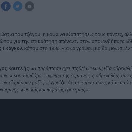
ρώστια του τζόγου, η κάψα να εξαπατήσεις τους πάντες, αλ
ρώπου για την επικράτηση απέναντι στον οποιονδήποτε «δ
ς Γκόγκολ
κάπου στο 1836, για να γράψει μια δαιμονισμέν
γος Κουτλής
:
«Η παράσταση έχει στηθεί ως κωμωδία αδρεναλίνη
χουν οι κομπιναδόροι την ώρα της κομπίνας, η αδρεναλίνη των
αν τζαμάρουν μαζί. […] Νομίζω ότι οι παραστάσεις κάτω από τ
καιρινής, κωμικής και κεφάτης εμπειρίας.»