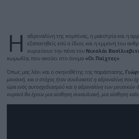
Η
αδρεναλίνη της κομπίνας, η μαεστρία και η αρ
εξαπατηθείς εσύ ο ίδιος και η εμμονή του ανθ
κυριεύουν την πένα του
Νικολάι Βασίλιεβιτ
κωμωδία, που ακούει στο όνομα
«Οι Παίχτες»
.
Όπως μας λέει και ο σκηνοθέτης της παράστασης,
Γιώρ
μουσική, και ο στόχος ήταν συνδυαστεί η αδρεναλίνη που έ
ώρα ενός αυτοσχεδιασμού και η αδρεναλίνη των μουσικών ότ
ουρανό θα έχουν μια αίσθηση συναυλιακή, μια αίσθηση καλο