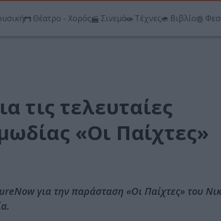
υσική
Θέατρο - Χορός
Σινεμά
Τέχνες
Βιβλίο
Φεσ
ια τις τελευταίες
μωδίας «Οι Παίχτες»
tureNow για την παράσταση «Οι Παίχτες» του Νι
α.