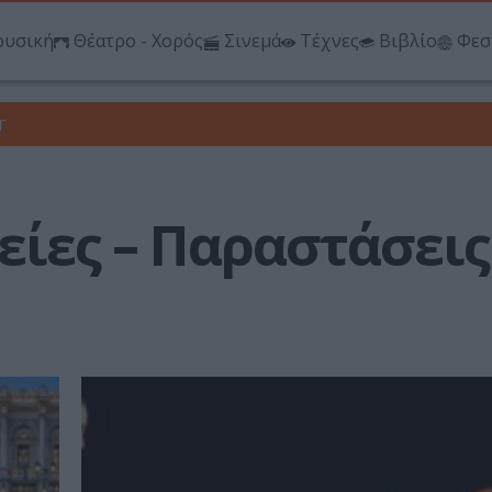
υσική
Θέατρο - Χορός
Σινεμά
Τέχνες
Βιβλίο
Φεσ
r
είες – Παραστάσεις