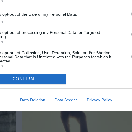
In
o opt-out of the Sale of my Personal Data.
ΘΕΑΤΡΟ - ΧΟΡΟΣ / ΝΕΑ
 στο
In
Οιδίπους Τύραννος, του Σοφοκλή 
σκηνοθεσία Σίμου Κακάλα στο Ηρ
to opt-out of processing my Personal Data for Targeted
ing.
σε
In
Η παράσταση «Οιδίπους Τύραννος» του Σοφοκ
σκηνοθεσία Σίμου Κακάλα, έρχεται στο Ηρώδειο 
o opt-out of Collection, Use, Retention, Sale, and/or Sharing
ersonal Data that Is Unrelated with the Purposes for which it
lected.
In
CONFIRM
Data Deletion
Data Access
Privacy Policy