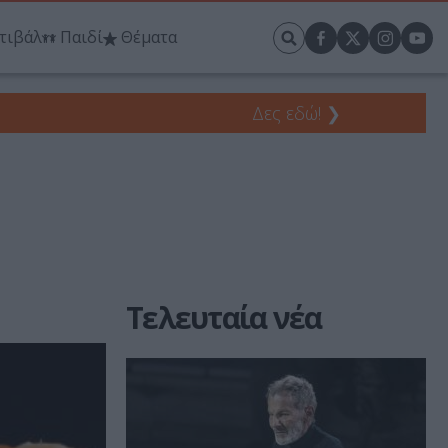
τιβάλ
Παιδί
Θέματα
Δες εδώ!
❯
Τελευταία νέα