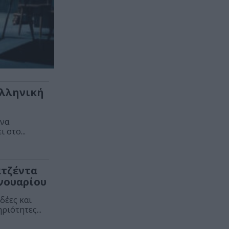
ελληνική
ένα
 στο...
ατζέντα
ανουαρίου
δέες και
ριότητες...