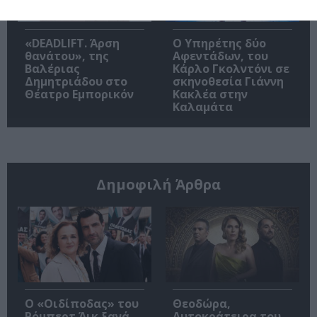
«DEADLIFT. Άρση
Ο Υπηρέτης δύο
θανάτου», της
Αφεντάδων, του
Βαλέριας
Κάρλο Γκολντόνι σε
Δημητριάδου στο
σκηνοθεσία Γιάννη
Θέατρο Εμπορικόν
Κακλέα στην
Καλαμάτα
Δημοφιλή Άρθρα
O «Οιδίποδας» του
Θεοδώρα,
Ρόμπερτ Άικ ξανά
Αυτοκράτειρα του