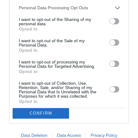
Personal Data Processing Opt Outs
I want to opt-out of the Sharing of my
personal data.
Opted In
Σχετικά Άρθρα
I want to opt-out of the Sale of my
Personal Data.
Opted In
I want to opt-out of processing my
Personal Data for Targeted Advertising.
Opted In
Η πόρνη από πάνω,
Άλκηστις, του
I want to opt-out of Collection, Use,
Retention, Sale, and/or Sharing of my
με την Κατερίνα
Ευριπίδη σε
Personal Data that Is Unrelated with the
Διδασκάλου στο
σκηνοθεσία
Purposes for which it was collected.
Βεάκειο
Δημήτρη Καραντζά
Opted In
στα Αισχύλεια 2026
CONFIRM
Data Deletion
Data Access
Privacy Policy