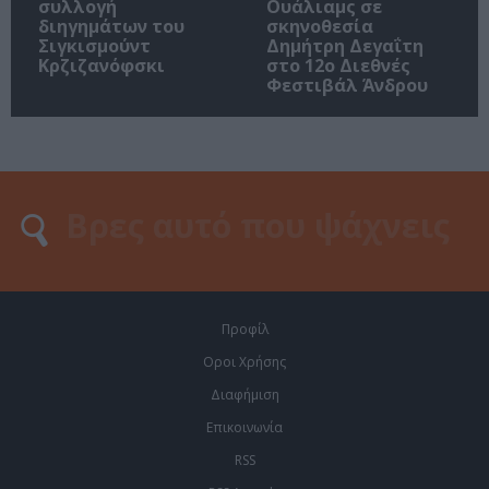
συλλογή
Ουάλιαμς σε
διηγημάτων του
σκηνοθεσία
Σιγκισμούντ
Δημήτρη Δεγαΐτη
Κρζιζανόφσκι
στο 12ο Διεθνές
Φεστιβάλ Άνδρου
Προφίλ
Οροι Χρήσης
Διαφήμιση
Επικοινωνία
RSS