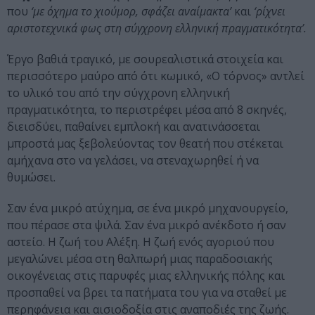
που
‘με όχημα το χιούμορ, σφάζει αναίμακτα’
και
‘ρίχνει
αριστοτεχνικά φως στη σύγχρονη ελληνική πραγματικότητα’.
Έργο βαθιά τραγικό, με σουρεαλιστικά στοιχεία και
περισσότερο μαύρο από ότι κωμικό, «Ο τόρνος» αντλεί
το υλικό του από την σύγχρονη ελληνική
πραγματικότητα, το περιστρέφει μέσα από 8 σκηνές,
διεισδύει, παθαίνει εμπλοκή και ανατινάσσεται
μπροστά μας ξεβολεύοντας τον θεατή που στέκεται
αμήχανα στο να γελάσει, να στεναχωρηθεί ή να
θυμώσει.
Σαν ένα μικρό ατύχημα, σε ένα μικρό μηχανουργείο,
που πέρασε στα ψιλά. Σαν ένα μικρό ανέκδοτο ή σαν
αστείο. Η ζωή του Αλέξη. Η ζωή ενός αγοριού που
μεγαλώνει μέσα στη θαλπωρή μιας παραδοσιακής
οικογένειας στις παρυφές μιας ελληνικής πόλης και
προσπαθεί να βρει τα πατήματα του για να σταθεί με
περηφάνεια και αισιοδοξία στις αναποδιές της ζωής.