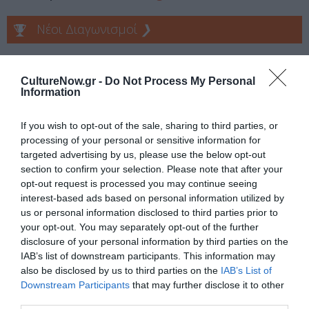
Νέοι Διαγωνισμοί
❯
Tags
CultureNow.gr -
Do Not Process My Personal
ΕΛΛΗΝΙΚΟ ΕΡΓΟ
Information
ΘΕΑΤΡΙΚΕΣ ΠΕΡΙΟΔΕΙΕΣ – ΠΑΡΑΣΤΑΣΕΙΣ ΚΑΛΟΚΑΙΡΙ 2023
If you wish to opt-out of the sale, sharing to third parties, or
ΚΩΜΩΔΙΑ
ΜΑΥΡΗ ΚΩΜΩΔΙΑ
processing of your personal or sensitive information for
targeted advertising by us, please use the below opt-out
section to confirm your selection. Please note that after your
Newsletter
opt-out request is processed you may continue seeing
Κάθε βδομάδα στο e-mail σας τα τελευταία νέα για
interest-based ads based on personal information utilized by
την Τέχνη και τον Πολιτισμό!
us or personal information disclosed to third parties prior to
your opt-out. You may separately opt-out of the further
disclosure of your personal information by third parties on the
IAB’s list of downstream participants. This information may
also be disclosed by us to third parties on the
IAB’s List of
Downstream Participants
that may further disclose it to other
third parties.
Ακολουθήστε το Culturenow.gr