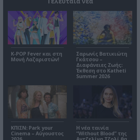
Τελευταία νέα
K-POP Fever και στη
Σαρωνίς Βατικιώτη
Μονή Λαζαριστών!
Γκάτσου –
Διαφάνειες Ζωής:
Έκθεση στο Katheti
Summer 2026
ΚΠΙΣΝ: Park your
Η νέα ταινία
Cinema – Αύγουστος
“Without Blood” της
2026
Αντζελίνα Τζολί θα