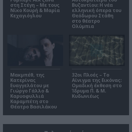
στη Στέγη – Με τους
Βυζαντίου: Η νέα
Νίκο Κουρή & Μαρία
ελληνική όπερα του
Κεχαγιόγλου
Θεόδωρου Στάθη
στο θέατρο
Ολύμπια
Μακμπέθ, της
32οι Πλοές – Το
Κατερίνας
Αίνιγμα της Εικόνας:
Ευαγγελάτου με
Ομαδική έκθεση στο
Γιώργο Γάλλο &
Ίδρυμα Π. & Μ.
Καρυοφυλλιά
Κυδωνιέως
Καραμπέτη στο
Θέατρο Βασιλάκου