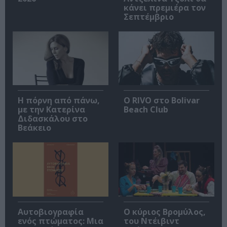
κάνει πρεμιέρα τον
Σεπτέμβριο
Η πόρνη από πάνω,
Ο RIVO στο Bolivar
με την Κατερίνα
Beach Club
Διδασκάλου στο
Βεάκειο
Αυτοβιογραφία
O κύριος Βρομύλος,
ενός πτώματος: Μια
του Ντέιβιντ