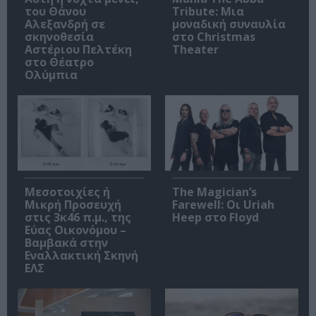
του Θάνου
Tribute: Μια
Αλεξανδρή σε
μοναδική συναυλία
σκηνοθεσία
στο Christmas
Αστέριου Πελτέκη
Theater
στο Θέατρο
Ολύμπια
Μεσοτοιχίες ή
The Magician’s
Μικρή Προσευχή
Farewell: Οι Uriah
στις 3κ46 π.μ., της
Heep στο Floyd
Εύας Οικονόμου –
Βαμβακά στην
Εναλλακτική Σκηνή
ΕΛΣ