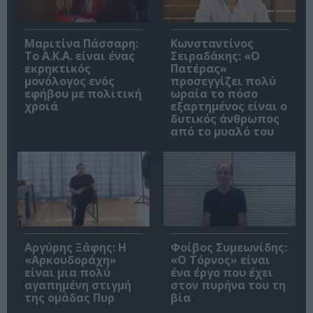
Μαριτίνα Πάσσαρη:
Κωνσταντίνος
Το Α.Κ.Α. είναι ένας
Σειραδάκης: «O
εκρηκτικός
Πατέρας»
μονόλογος ενός
προσεγγίζει πολύ
εφήβου με πολιτική
ωραία το πόσο
χροιά
εξαρτημένος είναι ο
δυτικός άνθρωπος
από το μυαλό του
Αργύρης Ξάφης: Η
Φοίβος Συμεωνίδης:
«Αρκουδοράχη»
«Ο Τόρνος» είναι
είναι μια πολύ
ένα έργο που έχει
αγαπημένη στιγμή
στον πυρήνα του τη
της ομάδας Πυρ
βία