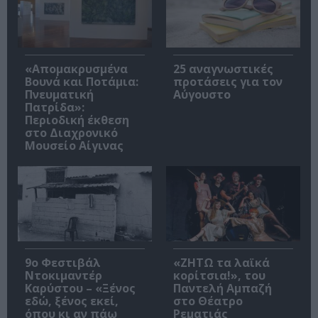
«Απομακρυσμένα
25 αναγνωστικές
Βουνά και Ποτάμια:
προτάσεις για τον
Πνευματική
Αύγουστο
Πατρίδα»:
Περιοδική έκθεση
στο Διαχρονικό
Μουσείο Αίγινας
9ο Φεστιβάλ
«ΖΗΤΩ τα λαϊκά
Ντοκιμαντέρ
κορίτσια!», του
Καρύστου – «Ξένος
Παντελή Αμπαζή
εδώ, ξένος εκεί,
στο Θέατρο
όπου κι αν πάω
Ρεματιάς