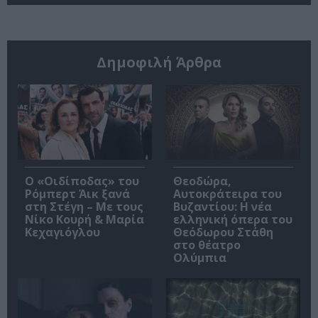
Δημοφιλή Άρθρα
O «Οιδίποδας» του
Θεοδώρα,
Ρόμπερτ Άικ ξανά
Αυτοκράτειρα του
στη Στέγη – Με τους
Βυζαντίου: Η νέα
Νίκο Κουρή & Μαρία
ελληνική όπερα του
Κεχαγιόγλου
Θεόδωρου Στάθη
στο θέατρο
Ολύμπια