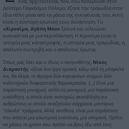
ένας αρχιτέκτονας που, ενώ πολεμούσε στον
Δεύτερο Παγκόσμιο Πόλεμο, έζησε την τραγωδία στην
ίδια πόλη μέσα από τα μάτια της οικογένειάς του. Αυτή
είναι η σύντομη ερωτική τους συνάντηση. Το
«Χιροσίμα, Αγάπη Μου»
ξεκινά και τελειώνει
ουσιαστικά με μια περιπλάνηση. Η Χιροσίμα είναι η
ιστορία μιας καταστροφής, η ιστορία μιας τραγωδίας, η
απόλυτη συντριβή και ο απόλυτος έρωτας.
Όπως μας λέει και ο ίδιος ο σκηνοθέτης,
Νίκος
Διαμαντής
:
«Είναι ένα έργο οριακό, κάτω από τη μπαγκέτα
και, θα έλεγα, το άγγιγμα δύο κορυφαίων στιγμών δύο
καλλιτεχνών διαφορετικής θερμοκρασίας. […] Είναι μια
παράσταση μοναχική, απόλυτα μοναχική, μια παράσταση
ευαίσθητη, η οποία είναι αυστηρώς ακατάλληλη για
ανθρώπους οι οποίοι αναζητούνε σύγχρονα, μοντέρνα,
“εύκολα” πράγματα. Αλλά, αντίθετα, είναι μια παράσταση
που απαιτεί μια εσωτερική ενατένιση, μια υπομονή. Πρέπει
να χάσεις το χρόνο σου, πρέπει να βγεις έξω από τους