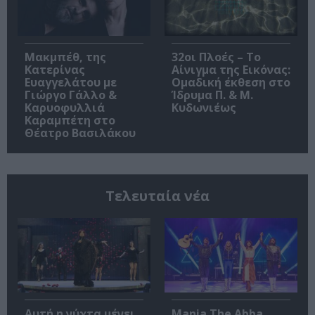
Μακμπέθ, της
32οι Πλοές – Το
Κατερίνας
Αίνιγμα της Εικόνας:
Ευαγγελάτου με
Ομαδική έκθεση στο
Γιώργο Γάλλο &
Ίδρυμα Π. & Μ.
Καρυοφυλλιά
Κυδωνιέως
Καραμπέτη στο
Θέατρο Βασιλάκου
Τελευταία νέα
Αυτή η νύχτα μένει,
Mania The Abba