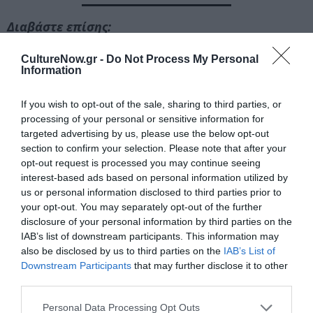
Διαβάστε επίσης:
Χιροσίμα Αγάπη μου, σε σκηνοθεσία Νίκου Διαμαντή στο
CultureNow.gr -
Do Not Process My Personal
Θέατρο Σημείο
Information
Ακολουθήστε το Culturenow.gr στο
Google News
και
If you wish to opt-out of the sale, sharing to third parties, or
μάθετε πρώτοι όλες τις ειδήσεις
processing of your personal or sensitive information for
targeted advertising by us, please use the below opt-out
Δείτε όλα τα
τελευταία νέα
για την Τέχνη και τον
section to confirm your selection. Please note that after your
Πολιτισμό στο
Culturenow.gr
opt-out request is processed you may continue seeing
interest-based ads based on personal information utilized by
us or personal information disclosed to third parties prior to
Νέοι Διαγωνισμοί
❯
your opt-out. You may separately opt-out of the further
disclosure of your personal information by third parties on the
Tags
IAB’s list of downstream participants. This information may
also be disclosed by us to third parties on the
IAB’s List of
ΔΡΑΜΑ - ΚΟΙΝΩΝΙΚΟ - ΣΥΓΧΡΟΝΟ
ΘΕΑΤΡΟ ΣΗΜΕΙΟ
Downstream Participants
that may further disclose it to other
third parties.
ΛΗΤΩ ΜΕΣΣΗΝΗ
ΝΙΚΟΣ ΔΙΑΜΑΝΤΗΣ
ΟΜΗΡΟΣ ΠΟΥΛΑΚΗΣ
Personal Data Processing Opt Outs