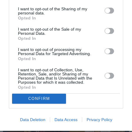
I want to opt-out of the Sharing of my
Newsletter
personal data.
Opted In
Κάθε βδομάδα στο e-mail σας τα τελευταία νέα για
την Τέχνη και τον Πολιτισμό!
I want to opt-out of the Sale of my
Personal Data.
Opted In
I want to opt-out of processing my
Personal Data for Targeted Advertising.
Opted In
Ακολουθήστε το Culturenow.gr
I want to opt-out of Collection, Use,
Retention, Sale, and/or Sharing of my
Personal Data that Is Unrelated with the
Purposes for which it was collected.
Opted In
CONFIRM
Σχετικά Video
Data Deletion
Data Access
Privacy Policy