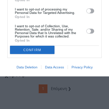
Opted In
εγκατάσταση σε
σκηνοθεσία
I want to opt-out of processing my
Νίκου Διαμαντή
Personal Data for Targeted Advertising.
Opted In
ΘΕΜΑΤΑ / ΝΕΑ
ΘΕΑΤΡΟ - ΧΟΡΟΣ / VIDEO
I want to opt-out of Collection, Use,
Retention, Sale, and/or Sharing of my
Όλη η Ελλάδα
O Νίκος
Personal Data that Is Unrelated with the
ένας Πολιτισμός
Διαμαντής για
Purposes for which it was collected.
Opted In
2022: Πλούσιο το
τον απόλυτο
φετινό
έρωτα στην
CONFIRM
πρόγραμμα με
παράσταση
140 εκδηλώσεις
«Χιροσίμα,
σε 66
αγάπη μου»
Data Deletion
Data Access
Privacy Policy
αρχαιολογικούς
χώρους!
1
Επόμενη ❯