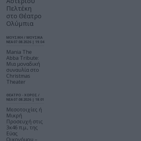
Αστέριου
Πελτέκη
στο Θέατρο
Ολύμπια
ΜΟΥΣΙΚΗ / ΜΟΥΣΙΚΑ
ΝΕΑ
07.08.2026 | 19.04
Mania The
Abba Tribute:
Μια μοναδική
συναυλία στο
Christmas
Theater
ΘΕΑΤΡΟ - ΧΟΡΟΣ /
ΝΕΑ
07.08.2026 | 18.01
Μεσοτοιχίες ή
Μικρή
Προσευχή στις
3κ46 π.μ., της
Εύας
Οικονόμου –