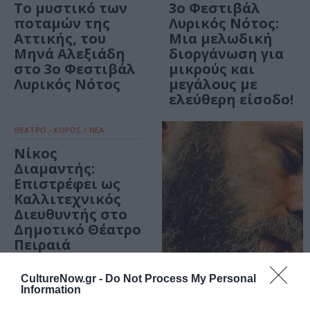
Το μυστικό των
3ο Φεστιβάλ
ποταμών της
Λυρικός Νότος:
Αττικής, του
Μια μελωδική
Μηνά Αλεξιάδη
διοργάνωση για
στο 3ο Φεστιβάλ
μικρούς και
Λυρικός Νότος
μεγάλους με
ελεύθερη είσοδο!
ΘΕΑΤΡΟ - ΧΟΡΟΣ / ΝΕΑ
Νίκος
Διαμαντής:
Επιστρέφει ως
Καλλιτεχνικός
Διευθυντής στο
Δημοτικό Θέατρο
Πειραιά
ΘΕΑΤΡΟ - ΧΟΡΟΣ / ΝΕΑ
CultureNow.gr -
Do Not Process My Personal
Information
Χιροσίμα Αγάπη
μου, της