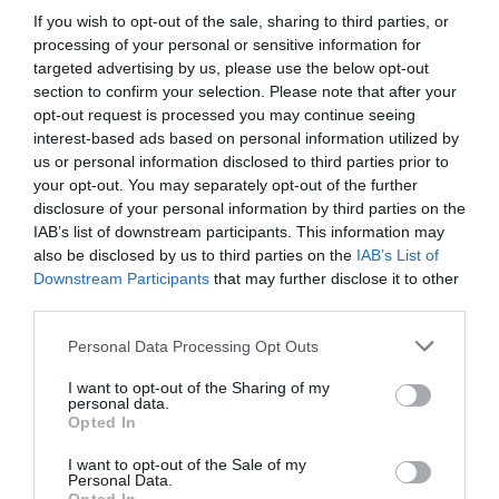
Μαργκερίτ
If you wish to opt-out of the sale, sharing to third parties, or
Ντυράς σε
processing of your personal or sensitive information for
σκηνοθεσία
targeted advertising by us, please use the below opt-out
section to confirm your selection. Please note that after your
Νίκου Διαμαντή
opt-out request is processed you may continue seeing
στο Θέατρο
interest-based ads based on personal information utilized by
Σημείο
us or personal information disclosed to third parties prior to
your opt-out. You may separately opt-out of the further
ΒΙΒΛΙΟ / ΝΕΕΣ ΕΚΔΟΣΕΙΣ
disclosure of your personal information by third parties on the
«Ισλαχανέ – Ένας
IAB’s list of downstream participants. This information may
τόπος
also be disclosed by us to third parties on the
IAB’s List of
συνάντησης
Downstream Participants
that may further disclose it to other
πολιτισμών»: Το
third parties.
βιβλίο της
Personal Data Processing Opt Outs
ομώνυμης
παράστασης
I want to opt-out of the Sharing of my
personal data.
Opted In
ΘΕΑΤΡΟ - ΧΟΡΟΣ / ΝΕΑ
Ισλαχανέ, μια
I want to opt-out of the Sale of my
θεατρική
Personal Data.