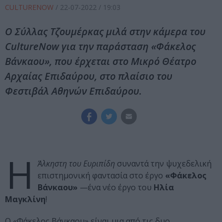
CULTURENOW
/
22-07-2022
/ 19:03
Ο Σύλλας Τζουμέρκας μιλά στην κάμερα του
CultureNow για την παράσταση «Φάκελος
Βάνκαου», που έρχεται στο Μικρό Θέατρο
Αρχαίας Επιδαύρου, στο πλαίσιο του
Φεστιβάλ Αθηνών Επιδαύρου.
Η
Άλκηστη του Ευριπίδη
συναντά την ψυχεδελική
επιστημονική φαντασία στο έργο
«Φάκελος
Βάνκαου»
—ένα νέο έργο του
Ηλία
Μαγκλίνη
!
Ο «Φάκελος Βάνκαου» είναι μια από τις δυο