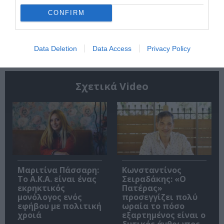
CONFIRM
Ακολουθήστε το Culturenow.gr
Data Deletion
Data Access
Privacy Policy
Σχετικά Video
Μαριτίνα Πάσσαρη:
Κωνσταντίνος
Το Α.Κ.Α. είναι ένας
Σειραδάκης: «O
εκρηκτικός
Πατέρας»
μονόλογος ενός
προσεγγίζει πολύ
εφήβου με πολιτική
ωραία το πόσο
χροιά
εξαρτημένος είναι ο