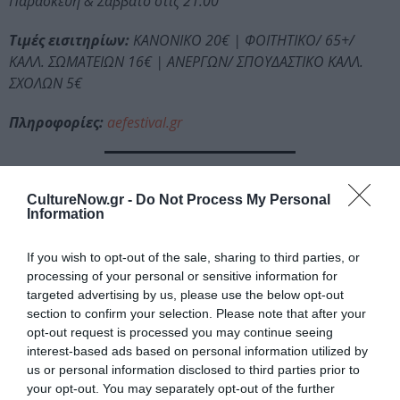
Παρασκευή & Σάββατο στις 21.00
Τιμές εισιτηρίων:
ΚΑΝΟΝΙΚΟ 20€ | ΦΟΙΤΗΤΙΚΟ/ 65+/
ΚΑΛΛ. ΣΩΜΑΤΕΙΩΝ 16€ | ΑΝΕΡΓΩΝ/ ΣΠΟΥΔΑΣΤΙΚΟ ΚΑΛΛ.
ΣΧΟΛΩΝ 5€
Πληροφορίες:
aefestival.gr
Photo & Video Credit: Culturenow.gr / Κυριάκος Μακαρονίδης
CultureNow.gr -
Do Not Process My Personal
Information
Διαβάστε επίσης:
If you wish to opt-out of the sale, sharing to third parties, or
Φάκελος Βάνκαου, του Ηλία Μαγκλίνη σε σκηνοθεσία Σύλλα
processing of your personal or sensitive information for
Τζουμέρκα στο Μικρό Θέατρο Αρχαίας Επιδαύρου
targeted advertising by us, please use the below opt-out
Φεστιβάλ Αθηνών Επιδαύρου: Το Καλλιτεχνικό Πρόγραμμα
section to confirm your selection. Please note that after your
για το 2022
opt-out request is processed you may continue seeing
interest-based ads based on personal information utilized by
Ακολουθήστε το Culturenow.gr στο
Google News
και
us or personal information disclosed to third parties prior to
your opt-out. You may separately opt-out of the further
μάθετε πρώτοι όλες τις ειδήσεις