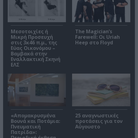
Μεσοτοιχίες ή
The Magician’s
Μικρή Προσευχή
Farewell: Οι Uriah
στις 3κ46 π.μ., της
Heep στο Floyd
Εύας Οικονόμου –
Βαμβακά στην
Εναλλακτική Σκηνή
ΕΛΣ
«Απομακρυσμένα
25 αναγνωστικές
Βουνά και Ποτάμια:
προτάσεις για τον
Πνευματική
Αύγουστο
Πατρίδα»:
Περιοδική έκθεση