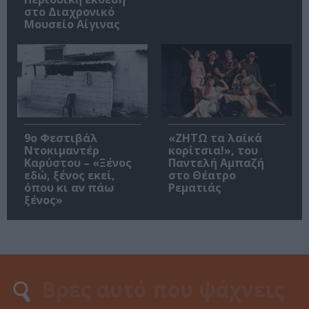
στο Διαχρονικό
Μουσείο Αίγινας
9ο Φεστιβάλ
«ΖΗΤΩ τα λαϊκά
Ντοκιμαντέρ
κορίτσια!», του
Καρύστου – «Ξένος
Παντελή Αμπαζή
εδώ, ξένος εκεί,
στο Θέατρο
όπου κι αν πάω
Ρεματιάς
ξένος»