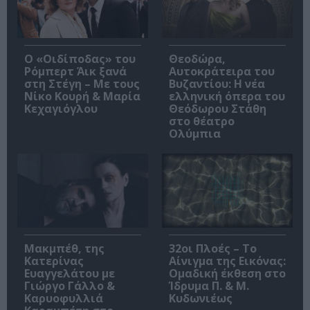
O «Οιδίποδας» του
Θεοδώρα,
Ρόμπερτ Άικ ξανά
Αυτοκράτειρα του
στη Στέγη – Με τους
Βυζαντίου: Η νέα
Νίκο Κουρή & Μαρία
ελληνική όπερα του
Κεχαγιόγλου
Θεόδωρου Στάθη
στο θέατρο
Ολύμπια
Μακμπέθ, της
32οι Πλοές – Το
Κατερίνας
Αίνιγμα της Εικόνας:
Ευαγγελάτου με
Ομαδική έκθεση στο
Γιώργο Γάλλο &
Ίδρυμα Π. & Μ.
Καρυοφυλλιά
Κυδωνιέως