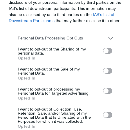
disclosure of your personal information by third parties on the
IAB’s list of downstream participants. This information may
Δείτε όλα τα
τελευταία νέα
για την Τέχνη και τον
also be disclosed by us to third parties on the
IAB’s List of
Πολιτισμό στο
Culturenow.gr
Downstream Participants
that may further disclose it to other
third parties.
Νέοι Διαγωνισμοί
❯
Personal Data Processing Opt Outs
Tags
I want to opt-out of the Sharing of my
personal data.
ΑΡΧΑΙΟ ΔΡΑΜΑ
ΕΛΛΗΝΙΚΟ ΕΡΓΟ
ΗΛΙΑΣ ΜΑΓΚΛΙΝΗΣ
Opted In
ΚΑΛΟΚΑΙΡΙΝΑ ΦΕΣΤΙΒΑΛ
ΣΥΛΛΑΣ ΤΖΟΥΜΕΡΚΑΣ
I want to opt-out of the Sale of my
Personal Data.
ΦΕΣΤΙΒΑΛ ΑΘΗΝΩΝ ΚΑΙ ΕΠΙΔΑΥΡΟΥ
Opted In
I want to opt-out of processing my
Newsletter
Personal Data for Targeted Advertising.
Opted In
Κάθε βδομάδα στο e-mail σας τα τελευταία νέα για
την Τέχνη και τον Πολιτισμό!
I want to opt-out of Collection, Use,
Retention, Sale, and/or Sharing of my
Personal Data that Is Unrelated with the
Purposes for which it was collected.
Opted In