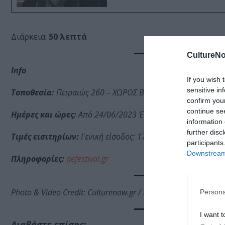
Διάρκεια:
50 λεπτά
CultureNo
Info
If you wish 
sensitive in
Τοποθεσία:
Πειραιώς 260 – ΧΩΡΟΣ Β, Ταύρος
confirm you
continue se
Ημέρες και ώρες:
Από 24/06/2023 Έως 26/06/2023: Σάββατ
information 
further disc
Τιμές εισιτηρίων:
Γενική είσοδος: 17€
participants
Downstream 
Πληροφορίες:
aefestival.gr
Photo & Video Credit: Culturenow.gr / Κυριάκος Μακαρονίδη
Persona
I want t
Διαβάστε επίσης: