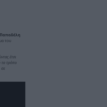
 Παπαδέλη
μα του
ντας έτσι
ό το τρόπο
 σε