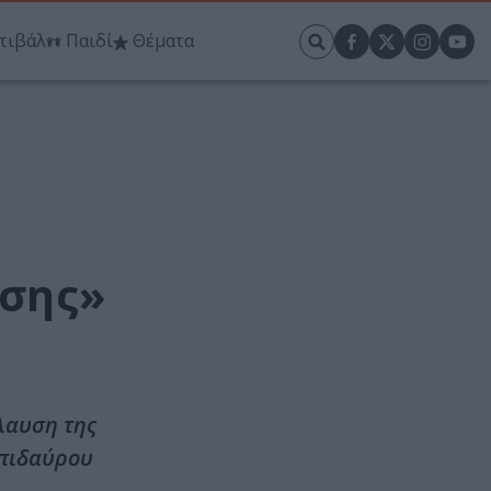
τιβάλ
Παιδί
Θέματα
σης»
λαυση της
Επιδαύρου