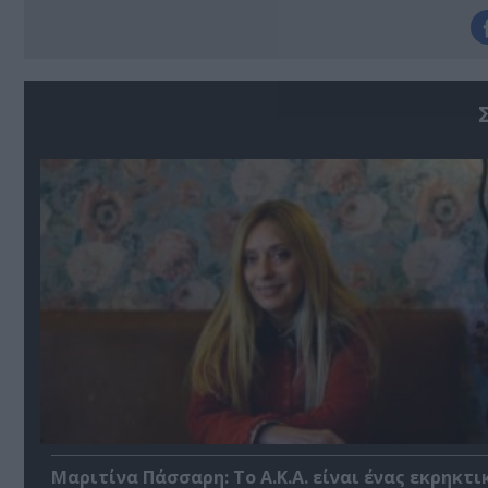
Μαριτίνα Πάσσαρη: Το Α.Κ.Α. είναι ένας εκρηκτι