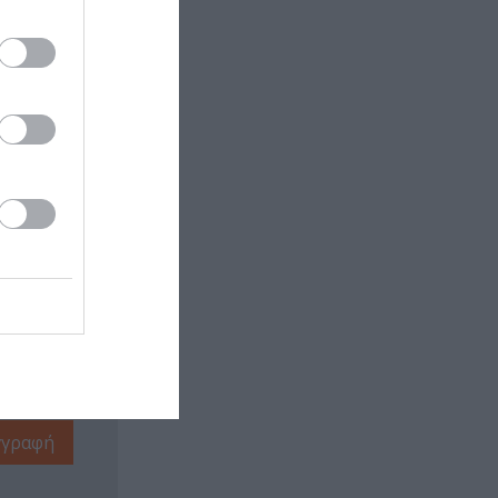
 εδώ!
❯