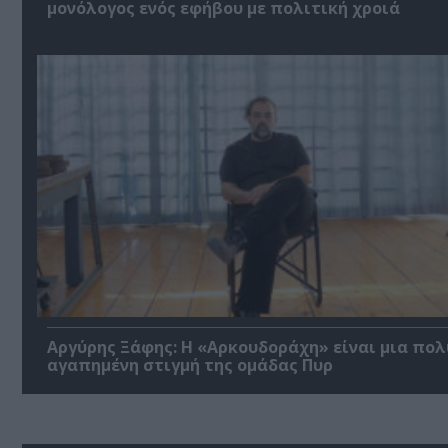
μονόλογος ενός εφήβου με πολιτική χροιά
Αργύρης Ξάφης: Η «Αρκουδοράχη» είναι μια πολ
αγαπημένη στιγμή της ομάδας Πυρ