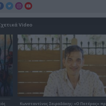
Σχετικά Video
κός
Κωνσταντίνος Σειραδάκης: «O Πατέρας» πρ