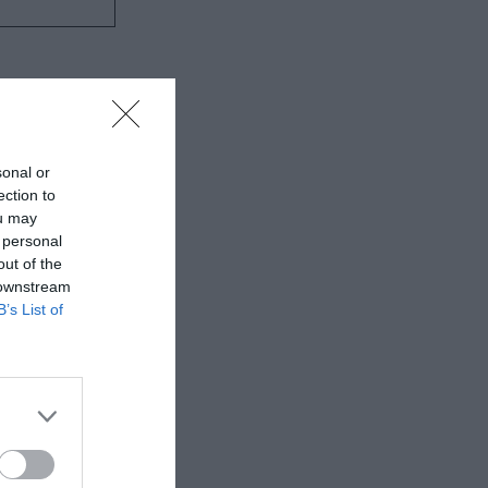
sonal or
ection to
ou may
 personal
out of the
 downstream
B’s List of