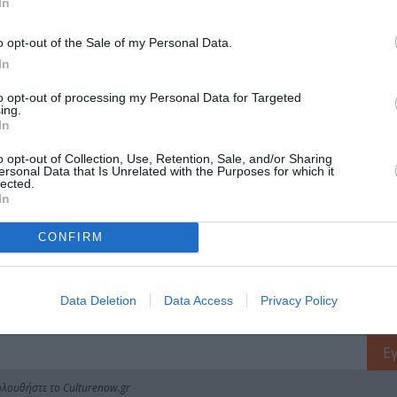
In
άστασης, της Αγνής Παπαδέλη Ρωσσέτου στην Πειραιώς 260
o opt-out of the Sale of my Personal Data.
In
μάθετε πρώτοι όλες τις ειδήσεις
to opt-out of processing my Personal Data for Targeted
ολιτισμό στο
Culturenow.gr
ing.
In
r
Δες
o opt-out of Collection, Use, Retention, Sale, and/or Sharing
ersonal Data that Is Unrelated with the Purposes for which it
lected.
In
ΣΥΓΧΡΟΝΟΣ ΧΟΡΟΣ
ΦΕΣΤΙΒΑΛ ΑΘΗΝΩΝ ΚΑΙ ΕΠΙΔΑΥΡΟΥ
CONFIRM
Data Deletion
Data Access
Privacy Policy
νη και τον Πολιτισμό!
λουθήστε το Culturenow.gr