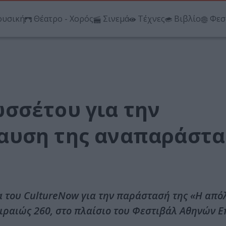
υσική
Θέατρο - Χορός
Σινεμά
Τέχνες
Βιβλίο
Φεσ
σσέτου για την
αυση της αναπαράστα
 του CultureNow για την παράστασή της «Η από
ιραιώς 260, στο πλαίσιο του Φεστιβάλ Αθηνών 