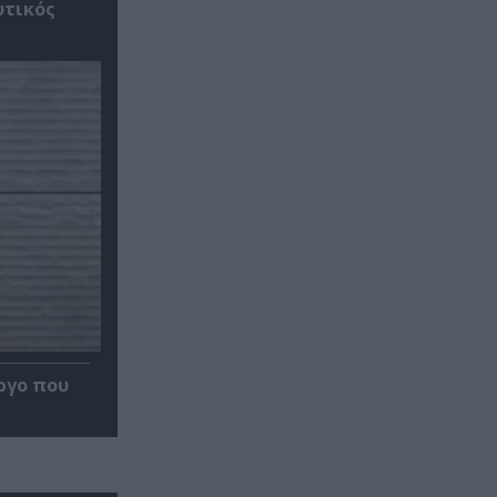
υτικός
ργο που