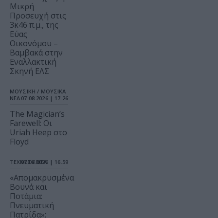
Μικρή
Προσευχή στις
3κ46 π.μ., της
Εύας
Οικονόμου –
Βαμβακά στην
Εναλλακτική
Σκηνή ΕΛΣ
ΜΟΥΣΙΚΗ / ΜΟΥΣΙΚΑ
ΝΕΑ
07.08.2026 | 17.26
The Magician’s
Farewell: Οι
Uriah Heep στο
Floyd
ΤΕΧΝΕΣ / ΝΕΑ
07.08.2026 | 16.59
«Απομακρυσμένα
Βουνά και
Ποτάμια:
Πνευματική
Πατρίδα»: