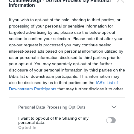
CultureNow.gr -
Do Not Process My Personal
Information
ΣΙΝΕΜΑ / ΣΥΝΕΝΤΕΥΞΕΙΣ
If you wish to opt-out of the sale, sharing to third parties, or
Γιώργος
processing of your personal or sensitive information for
Τελτζίδης: Τα
targeted advertising by us, please use the below opt-out
γεωπολιτικά
section to confirm your selection. Please note that after your
παιχνίδια και ο
opt-out request is processed you may continue seeing
καπιταλισμός
interest-based ads based on personal information utilized by
επηρεάζουν το
us or personal information disclosed to third parties prior to
φαγητό που μας
your opt-out. You may separately opt-out of the further
σερβίρεται
disclosure of your personal information by third parties on the
ΣΙΝΕΜΑ / ΣΥΝΕΝΤΕΥΞΕΙΣ
IAB’s list of downstream participants. This information may
also be disclosed by us to third parties on the
IAB’s List of
Κατερίνα
Downstream Participants
that may further disclose it to other
Μαραγκουδάκη:
third parties.
Ο άνθρωπος
αποτελεί μέτρο
Personal Data Processing Opt Outs
για την αξία
όλων των
I want to opt-out of the Sharing of my
πραγμάτων
personal data.
Opted In