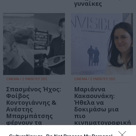
γυναίκες
ΣΙΝΕΜΑ / ΣΥΝΕΝΤΕΥΞΕΙΣ
ΣΙΝΕΜΑ / ΣΥΝΕΝΤΕΥΞΕΙΣ
Σπασμένος Ήχος:
Μαριάννα
Φοίβος
Κακαουνάκη:
Κοντογιάννης &
Ήθελα να
Ανέστης
δοκιμάσω μια
Μπαρμπάτσης
πιο
φέρνουν τα
κινηματογραφική
ταξίμια στη
προσέγγιση στην
μεγάλη οθόνη
δουλειά μου