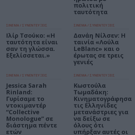
πολιτική
ταυτότητα
ΣΙΝΕΜΑ / ΣΥΝΕΝΤΕΥΞΕΙΣ
ΣΙΝΕΜΑ / ΣΥΝΕΝΤΕΥΞΕΙΣ
Ιλίρ Τσούκο: «H
Δανάη Νίλσεν: Η
ταυτότητα είναι
ταινία «Λούλα
σαν τη γλώσσα.
LeBlanc» και ο
Εξελίσσεται.»
έρωτας σε τρεις
γενιές
ΣΙΝΕΜΑ / ΣΥΝΕΝΤΕΥΞΕΙΣ
ΣΙΝΕΜΑ / ΣΥΝΕΝΤΕΥΞΕΙΣ
Jessica Sarah
Κωστούλα
Rinland:
Τωμαδάκη:
Γυρίσαμε το
Κινηματογράφησα
ντοκιμαντέρ
τις Ελληνίδες
“Collective
μετανάστριες για
Monologue” σε
να δείξω σε
διάστημα πέντε
όλους ότι
ετών
υπήρξαν αυτές οι