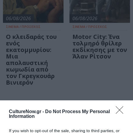
06/08/2026
06/08/2026
ΣΙΝΕΜΑ / ΠΡΟΣΕΧΩΣ
ΣΙΝΕΜΑ / ΠΡΟΣΕΧΩΣ
Ο κλειδαράς του
Motor City: Ένα
ενός
τολμηρό θρίλερ
εκατομμυρίου:
εκδίκησης με τον
Μια
Άλαν Ρίτσον
απολαυστική
κωμωδία από
τον Γκρεγκουάρ
Βινιερόν
CultureNow.gr -
Do Not Process My Personal
Information
Τελευταία
If you wish to opt-out of the sale, sharing to third parties, or