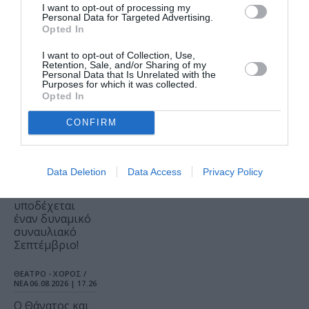
[Αγνώστου
I want to opt-out of processing my
Καλλιτέχνη*]
Personal Data for Targeted Advertising.
*Η Ήβη ήταν
Opted In
εδώ:
Παγκόσμια
I want to opt-out of Collection, Use,
πρεμιέρα στο
Retention, Sale, and/or Sharing of my
Personal Data that Is Unrelated with the
Δημοτικό
Purposes for which it was collected.
Θέατρο
Opted In
Πειραιά
CONFIRM
ΜΟΥΣΙΚΗ / ΜΟΥΣΙΚΑ
ΝΕΑ
06.08.2026 | 18.01
Η Μουσική
Data Deletion
Data Access
Privacy Policy
Τεχνόπολη
2026
υποδέχεται
έναν δυναμικό
συναυλιακό
Σεπτέμβριο!
ΘΕΑΤΡΟ - ΧΟΡΟΣ /
ΝΕΑ
06.08.2026 | 17.26
Ο Θάνατος και