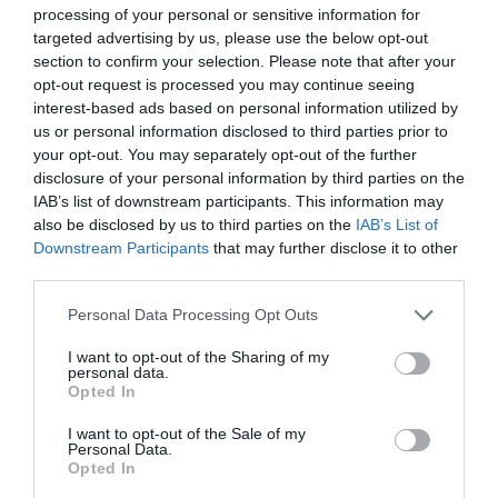
νέα
processing of your personal or sensitive information for
targeted advertising by us, please use the below opt-out
section to confirm your selection. Please note that after your
opt-out request is processed you may continue seeing
interest-based ads based on personal information utilized by
us or personal information disclosed to third parties prior to
your opt-out. You may separately opt-out of the further
ΜΟΥΣΙΚΗ / ΜΟΥΣΙΚΑ
disclosure of your personal information by third parties on the
ΝΕΑ
06.08.2026 | 20.02
IAB’s list of downstream participants. This information may
Σταύρος
also be disclosed by us to third parties on the
IAB’s List of
Ξαρχάκος:
Downstream Participants
that may further disclose it to other
Ταξίδι στο
third parties.
φως στο
Personal Data Processing Opt Outs
Θέατρο
Λυκαβηττού
I want to opt-out of the Sharing of my
personal data.
Opted In
ΘΕΑΤΡΟ - ΧΟΡΟΣ /
ΝΕΑ
06.08.2026 | 19.04
I want to opt-out of the Sale of my
Personal Data.
Artist
Opted In
Unknown*