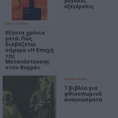
μεγάλες
εξεγέρσεις
ΒΙΒΛΙΟ / ΑΡΘΡΑ
Εξήντα χρόνια
μετά: Πώς
διαβάζεται
σήμερα «Η Εποχή
της
Μετανάστευσης
στον Βορρά»
ΒΙΒΛΙΟ / ΑΡΘΡΑ
7 βιβλία για
φθινοπωρινά
αναγνώσματα