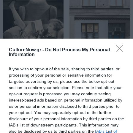
CultureNow.gr -
Do Not Process My Personal
Information
ΒΙΒΛΙΟ / ΑΡΘΡΑ
ΒΙΒΛΙΟ / ΑΡΘΡΑ
If you wish to opt-out of the sale, sharing to third parties, or
Καλοκαίρι με
Μπράνιμιρ
processing of your personal or sensitive information for
Σασπένς: Τρεις
Στσεπάνοβιτς –
targeted advertising by us, please use the below opt-out
ιστορίες που δε
Ντανίλο Κις: Η
section to confirm your selection. Please note that after your
θα θέλεις να
μεγάλη σχολή
opt-out request is processed you may continue seeing
τελειώσουν –
της συντομίας
interest-based ads based on personal information utilized by
Προτάσεις με
us or personal information disclosed to third parties prior to
βιβλία
your opt-out. You may separately opt-out of the further
disclosure of your personal information by third parties on the
IAB’s list of downstream participants. This information may
also be disclosed by us to third parties on the
IAB’s List of