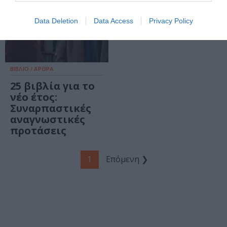
τις γιορτές
Data Deletion
Data Access
Privacy Policy
ΒΙΒΛΙΟ / ΑΡΘΡΑ
25 βιβλία για το
νέο έτος:
Συναρπαστικές
αναγνωστικές
προτάσεις
1
Επόμενη ❯