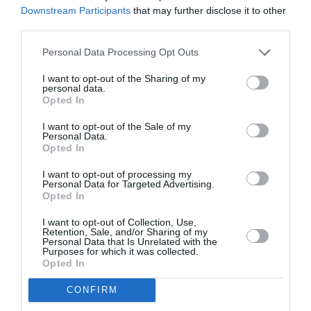
Downstream Participants
that may further disclose it to other
third parties.
Personal Data Processing Opt Outs
I want to opt-out of the Sharing of my
personal data.
Opted In
ΒΙΒΛΙΟ / ΑΡΘΡΑ
ΒΙΒΛΙΟ / ΑΡΘΡΑ
I want to opt-out of the Sale of my
Personal Data.
Οι Ευρωπαϊκοί
Ο Καμύ ανάμεσα
Opted In
Εμφύλιοι
στον Μπαλζάκ
Πόλεμοι στον
και στον
I want to opt-out of processing my
Κινηματογράφο:
Φλομπέρ
Personal Data for Targeted Advertising.
Opted In
Για το νέο βιβλίο
των Μωβ
I want to opt-out of Collection, Use,
Εκδόσεων
Retention, Sale, and/or Sharing of my
Personal Data that Is Unrelated with the
Purposes for which it was collected.
Opted In
ΒΙΒΛΙΟ / ΑΡΘΡΑ
5 βιβλία ξένης
CONFIRM
λογοτεχνίας για