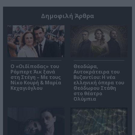
Δημοφιλή Άρθρα
O «Οιδίποδας» του
Θεοδώρα,
Ρόμπερτ Άικ ξανά
Αυτοκράτειρα του
στη Στέγη – Με τους
Βυζαντίου: Η νέα
Νίκο Κουρή & Μαρία
ελληνική όπερα του
Κεχαγιόγλου
Θεόδωρου Στάθη
στο θέατρο
Ολύμπια