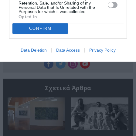
Retention, Sale, and/or Sharing of my
Κάθε βδομάδα στο e-mail σας τα τελευταία νέα για
Personal Data that Is Unrelated with the
Purposes for which it was collected.
την Τέχνη και τον Πολιτισμό!
Opted In
CONFIRM
Data Deletion
Data Access
Privacy Policy
Ακολουθήστε το Culturenow.gr
Σχετικά Άρθρα