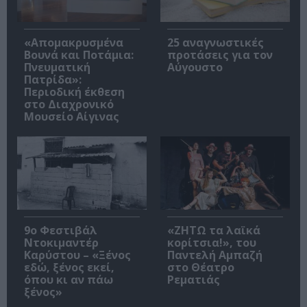
«Απομακρυσμένα
25 αναγνωστικές
Βουνά και Ποτάμια:
προτάσεις για τον
Πνευματική
Αύγουστο
Πατρίδα»:
Περιοδική έκθεση
στο Διαχρονικό
Μουσείο Αίγινας
9ο Φεστιβάλ
«ΖΗΤΩ τα λαϊκά
Ντοκιμαντέρ
κορίτσια!», του
Καρύστου – «Ξένος
Παντελή Αμπαζή
εδώ, ξένος εκεί,
στο Θέατρο
όπου κι αν πάω
Ρεματιάς
ξένος»