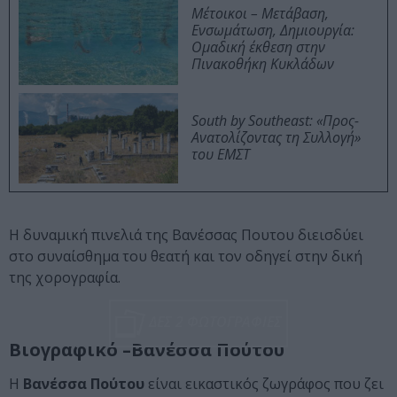
Μέτοικοι – Μετάβαση,
Ενσωμάτωση, Δημιουργία:
Ομαδική έκθεση στην
Πινακοθήκη Κυκλάδων
South by Southeast: «Προς-
Ανατολίζοντας τη Συλλογή»
του ΕΜΣΤ
Η δυναμική πινελιά της Βανέσσας Πουτου διεισδύει
στο συναίσθημα του θεατή και τον οδηγεί στην δική
της χορογραφία.
ΔΕΣ 2 ΦΩΤΟΓΡΑΦΙΕΣ
Βιογραφικό –Βανέσσα Πούτου
Η
Βανέσσα Πούτου
είναι εικαστικός ζωγράφος που ζει