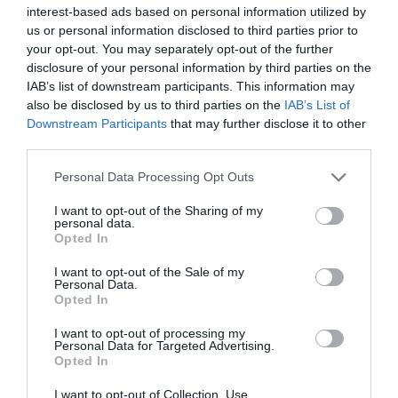
interest-based ads based on personal information utilized by
Τηλ: 2104296790 |
galleryartprisma.gr
us or personal information disclosed to third parties prior to
your opt-out. You may separately opt-out of the further
disclosure of your personal information by third parties on the
Ακολουθήστε το Culturenow.gr στο
Google News
και
IAB’s list of downstream participants. This information may
μάθετε πρώτοι όλες τις ειδήσεις
also be disclosed by us to third parties on the
IAB’s List of
Downstream Participants
that may further disclose it to other
Δείτε όλα τα
τελευταία νέα
για την Τέχνη και τον
third parties.
Πολιτισμό στο
Culturenow.gr
Personal Data Processing Opt Outs
Νέοι Διαγωνισμοί
❯
I want to opt-out of the Sharing of my
personal data.
Opted In
Tags
I want to opt-out of the Sale of my
ΓΚΑΛΕΡΙ ΤΕΧΝΗΣ - ΑΙΘΟΥΣΕΣ ΤΕΧΝΗΣ
Personal Data.
Opted In
ΔΩΡΕΑΝ ΕΚΔΗΛΩΣΕΙΣ
ΕΙΚΑΣΤΙΚΕΣ ΕΚΘΕΣΕΙΣ
I want to opt-out of processing my
ΕΚΘΕΣΗ ΖΩΓΡΑΦΙΚΗΣ
ΖΩΓΡΑΦΙΚΗ
ΖΩΓΡΑΦΟΣ
Personal Data for Targeted Advertising.
Opted In
Newsletter
I want to opt-out of Collection, Use,