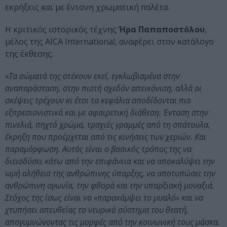
εκρήξεις και με έντονη χρωματική παλέτα.
Η κριτικός ιστορικός τέχνης
Ήρα Παπαποστόλου
,
μέλος της AICA International, αναφέρει στον κατάλογο
της έκθεσης:
«Τα σώματά της στέκουν εκεί, εγκλωβισμένα στην
αναπαράσταση, στην πιστή σχεδόν απεικόνιση, αλλά οι
σκέψεις τρέχουν κι έτσι τα κεφάλια αποδίδονται πιο
εξπρεσιονιστικά και με αφαιρετική διάθεση. Ένταση στην
πινελιά, πηχτό χρώμα, τραχιές γραμμές από τη σπάτουλα,
έκρηξη που προέρχεται από τις κινήσεις των χεριών. Και
παραμόρφωση. Αυτός είναι ο βασικός τρόπος της να
διεισδύσει κάτω από την επιφάνεια και να αποκαλύψει την
ωμή αλήθεια της ανθρώπινης ύπαρξης, να αποτυπώσει την
ανθρώπινη αγωνία, την φθορά και την υπαρξιακή μοναξιά.
Στόχος της ίσως είναι να «παρακάμψει το μυαλό» και να
χτυπήσει απευθείας το νευρικό σύστημα του θεατή,
απογυμνώνοντας τις μορφές από την κοινωνική τους μάσκα.