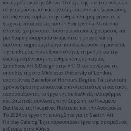
και εργάζεται στην Αθήνα. Το έργο της κινείται ανάμεσα
στην παραστατική και την εξπρεσιονιστική ζωγραφική,
εστιάζοντας κυρίως στην ανθρώπινη μορφή και στις
ψυχικές καταστάσεις που τη διαπερνούν. Μέσα από
έντονες χειρονομίες, διαστρωματώσεις χρώματος και
μια διαρκή ισορροπία ανάμεσα στη μορφή και τη
διάλυση, δημιουργεί έργα που διερευνούν τη μοναξιά,
την επιθυμία, την ευθραυστότητα, τη μνήμη και την
εσωτερική ένταση της ανθρώπινης εμπειρίας.
Σπούδασε Art & Design στην ΑΚΤΟ και συνέχισε τις
σπουδές της στο Middlesex University of London,
αποκτώντας Bachelor of Honours Degree. Τα τελευταία
χρόνια δραστηριοποιείται αποκλειστικά ως εικαστικός,
παρουσιάζοντας το έργο της σε διεθνείς πλατφόρμες
και ιδιωτικές συλλογές στην Ευρώπη, το Ηνωμένο
Βασίλειο, τις Ηνωμένες Πολιτείες και την Αυστραλία.
Το 2024 το έργο της επιλέχθηκε για το Saatchi Art
Holiday Catalog. Έχει παρουσιάσει έργα της σε ομαδικές
εκθέσεις στην Αθήνα.