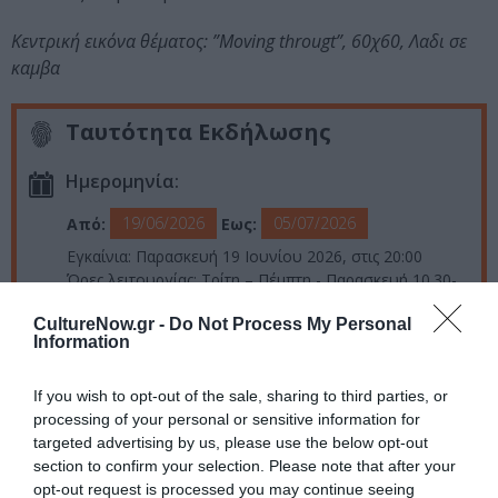
Κεντρική εικόνα θέματος: ”Moving througt”, 60χ60, Λαδι σε
καμβα
Ταυτότητα Εκδήλωσης
Ημερομηνία:
19/06/2026
05/07/2026
Από:
Εως:
Εγκαίνια: Παρασκευή 19 Ιουνίου 2026, στις 20:00
Ώρες λειτουργίας: Τρίτη – Πέμπτη - Παρασκευή,10.30-
15.00 και 18.00-21.00 | Τετάρτη - Σάββατο, 10.30-15.00
CultureNow.gr -
Do Not Process My Personal
Information
Τοποθεσία:
Art Prisma Gallery, Κουντουριώτου 187, Πειραιάς
If you wish to opt-out of the sale, sharing to third parties, or
processing of your personal or sensitive information for
Gallery Art Prisma
targeted advertising by us, please use the below opt-out
section to confirm your selection. Please note that after your
Πληροφορίες / Κρατήσεις:
opt-out request is processed you may continue seeing