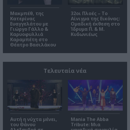
Μακμπέθ, της
32οι Πλοές – Το
Κατερίνας
Αίνιγμα της Εικόνας:
Ευαγγελάτου με
Ομαδική έκθεση στο
Γιώργο Γάλλο &
Ίδρυμα Π. & Μ.
Καρυοφυλλιά
Κυδωνιέως
Καραμπέτη στο
Θέατρο Βασιλάκου
Τελευταία νέα
Αυτή η νύχτα μένει,
Mania The Abba
του Θάνου
Tribute: Μια
Αλεξανδρή σε
μοναδική συναυλία