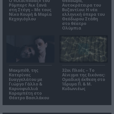
O «Οιδίποδας» του
Θεοδώρα,
Ρόμπερτ Άικ ξανά
Αυτοκράτειρα του
στη Στέγη – Με τους
Βυζαντίου: Η νέα
Νίκο Κουρή & Μαρία
ελληνική όπερα του
Κεχαγιόγλου
Θεόδωρου Στάθη
στο θέατρο
Ολύμπια
Μακμπέθ, της
32οι Πλοές – Το
Κατερίνας
Αίνιγμα της Εικόνας:
Ευαγγελάτου με
Ομαδική έκθεση στο
Γιώργο Γάλλο &
Ίδρυμα Π. & Μ.
Καρυοφυλλιά
Κυδωνιέως
Καραμπέτη στο
Θέατρο Βασιλάκου