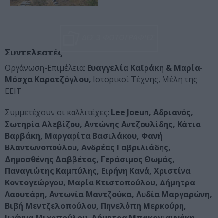
ΔΕΣ 3 ΦΩΤΟΓΡΑΦΙΕΣ
Συντελεστές
Οργάνωση-Επιμέλεια:
Ευαγγελία Καϊράκη & Μαρία-
Μόσχα Καρατζόγλου,
Ιστορικοί Τέχνης, Μέλη της
ΕΕΙΤ
Συμμετέχουν οι καλλιτέχες:
Lee Joeun, Αδριανός,
Σωτηρία Αλεβίζου, Αντώνης Αντζουλίδης, Κάτια
Βαρβάκη, Μαργαρίτα Βασιλάκου, Φανή
Βλαντωνοπούλου, Ανδρέας Γαβριλιάδης,
Δημοσθένης Δαββέτας, Γεράσιμος Θωμάς,
Παναγιώτης Καμπύλης, Ειρήνη Κανά, Χριστίνα
Κοντογεώργου, Μαρία Κτιστοπούλου, Δήμητρα
Λαουτάρη, Αντωνία Μαντζούκα, Λυδία Μαργαρώνη,
Βιβή Μεντζελοπούλου, Πηνελόπη Μερκούρη,
Ιωάννα Μιχοπούλου, Δήμητρα Μπακογιαννάκη,