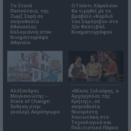
Τα Στενά
Ο Γούντι Χάρελσον
Παπούτσια, της
θα τιμηθεί με το
Ζωρζ Σαρή σε
βραβείο «Καρδιά
σκηνοθεσία
του Σαράγεβο» στο
Αθανασίας
32ο Φεστιβάλ
Καλογιάννη στον
Κινηματογράφου
Κινηματογράφο
Αθηναία
Αλέξανδρος
«Νίκος Ξυλούρης, ο
Μαγκανιώτης –
Αρχάγγελος της
State of Change:
Κρήτης», σε
Έκθεση στην
σκηνοθεσία
γκαλερί Ακρόπρωρο
Νικορέστη
Χανιωτάκη στο
Τεχνολογικό και
Πολιτιστικό Πάρκο