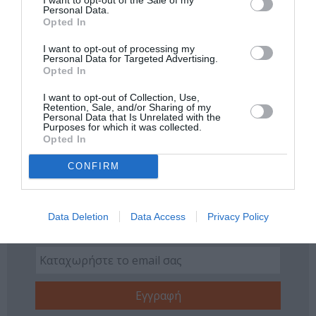
Personal Data.
Νέοι Διαγωνισμοί
❯
Opted In
I want to opt-out of processing my
Tags
Personal Data for Targeted Advertising.
Opted In
ΓΚΑΛΕΡΙ ΤΕΧΝΗΣ - ΑΙΘΟΥΣΕΣ ΤΕΧΝΗΣ
I want to opt-out of Collection, Use,
Retention, Sale, and/or Sharing of my
ΔΩΡΕΑΝ ΕΚΔΗΛΩΣΕΙΣ
ΕΙΚΑΣΤΙΚΕΣ ΕΚΘΕΣΕΙΣ
Personal Data that Is Unrelated with the
Purposes for which it was collected.
ΕΚΘΕΣΗ ΖΩΓΡΑΦΙΚΗΣ
ΖΩΓΡΑΦΙΚΗ
ΖΩΓΡΑΦΟΣ
Opted In
ΟΜΑΔΙΚΕΣ ΕΚΘΕΣΕΙΣ
CONFIRM
Newsletter
Κάθε βδομάδα στο e-mail σας τα τελευταία νέα για
Data Deletion
Data Access
Privacy Policy
την Τέχνη και τον Πολιτισμό!