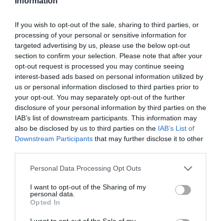
10:30-15:00 & 17:31 -21:00
Information
Τοποθεσία:
If you wish to opt-out of the sale, sharing to third parties, or
processing of your personal or sensitive information for
Gallery Art Prisma, Κουντουριώτου 187, Πειραιάς
targeted advertising by us, please use the below opt-out
section to confirm your selection. Please note that after your
Gallery Art Prisma
opt-out request is processed you may continue seeing
interest-based ads based on personal information utilized by
Eισιτήρια:
us or personal information disclosed to third parties prior to
your opt-out. You may separately opt-out of the further
Είσοδος Ελεύθερη
disclosure of your personal information by third parties on the
IAB’s list of downstream participants. This information may
Πληροφορίες / Κρατήσεις:
also be disclosed by us to third parties on the
IAB’s List of
www.galleryartprisma.gr
Downstream Participants
that may further disclose it to other
third parties.
Ακολουθήστε το Culturenow.gr στο
Google News
και
Personal Data Processing Opt Outs
μάθετε πρώτοι όλες τις ειδήσεις
I want to opt-out of the Sharing of my
personal data.
Δείτε όλα τα
τελευταία νέα
για την Τέχνη και τον
Opted In
Πολιτισμό στο
Culturenow.gr
I want to opt-out of the Sale of my