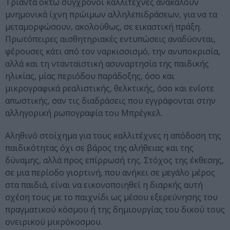
Τριάντα οκτώ σύγχρονοι καλλιτέχνες ανακαλούν
μνημονικά ίχνη πρώιμων αλληλεπιδράσεων, για να τα
μεταμορφώσουν, ακολούθως, σε εικαστική πράξη.
Πρωτόπειρες αισθητηριακές εντυπώσεις αναδύονται,
φέρουσες κάτι από τον ναρκισσισμό, την ανυποκρισία,
αλλά και τη ντανταϊστική ασυναρτησία της παιδικής
ηλικίας, μίας περιόδου παράδοξης, όσο και
μικρογραφικά ρεαλιστικής, θελκτικής, όσο και ενίοτε
απωστικής, σαν τις διαδράσεις που εγγράφονται στην
αλληγορική ρωπογραφία του Μπρέγκελ.
Αληθινό στοίχημα για τους καλλιτέχνες η απόδοση της
παιδικότητας όχι σε βάρος της αλήθειας και της
δύναμης, αλλά προς επίρρωσή της. Στόχος της έκθεσης,
σε μια περίοδο γιορτινή, που ανήκει σε μεγάλο μέρος
στα παιδιά, είναι να εικονοποιηθεί η διαρκής αυτή
σχέση τους με το παιχνίδι ως μέσου εξερεύνησης του
πραγματικού κόσμου ή της δημιουργίας του δικού τους
ονειρικού μικρόκοσμου.