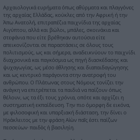
Αρχαιολογικά ευρήματα όπως αθύρματα και πλαγγόνες
της αρχαίας Ελλάδας, κούκλες από την Αφρική ή την
Άπω Ανατολή, επιτραπέζια παιχνίδια της αρχαίας
Αιγύπτου, αλλά και βώλοι, μπάλες, σκοινάκια και
στεφάνια που είτε βρέθηκαν αυτούσια είτε
απεικονίζονται σε παραστάσεις σε όλους τους
πολιτισμούς, ως και σήμερα, αναδεικνύουν το παιχνίδι
διαχρονικά και παγκόσμια ως πηγή διασκέδασης και
ψυχαγωγίας, ως μέσο άθλησης και διαπαιδαγώγησης
και ως κεντρικό παράγοντα στην ανατροφή του
ανθρώπου. Ο Πλάτωνας στους Νόμους τονίζει την
ανάγκη να επιτρέπεται τα παιδιά να παίζουν όπως
θέλουν, ως τα έξι τους χρόνια, οπότε και αρχίζει η
συστηματική εκπαίδευση. Την πιο όμορφη δε εικόνα,
με φιλοσοφική και υπαρξιακή διάσταση, την δίνει ο
Ηράκλειτος με την φράση Αἰὼν παῖς ἐστι παίζων
πεσσεύων· παιδὸς ἡ βασιληίη.