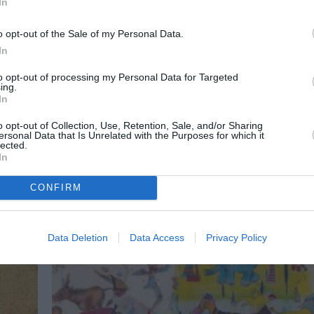
In
er
Μαρία Φραγκουδάκη – Τhe Deeper I
More I Reveal: Έκθεση στην Blende
o opt-out of the Sale of my Personal Data.
In
Η The Blender Gallery με χαρά ανακοινώνει την 
η
to opt-out of processing my Personal Data for Targeted
ing.
In
o opt-out of Collection, Use, Retention, Sale, and/or Sharing
ersonal Data that Is Unrelated with the Purposes for which it
lected.
In
CONFIRM
Data Deletion
Data Access
Privacy Policy