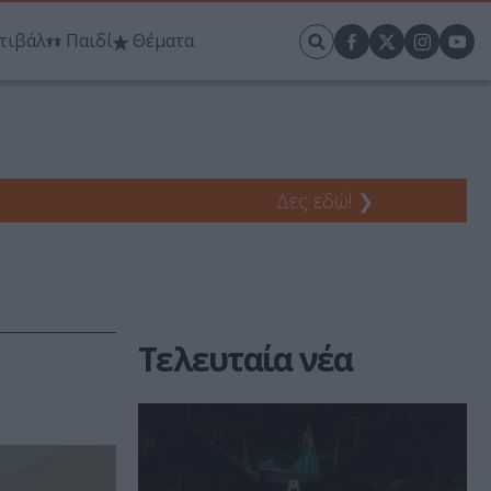
τιβάλ
Παιδί
Θέματα
Δες εδώ!
❯
Τελευταία νέα