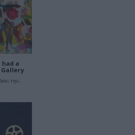
 had a
 Gallery
σει την...