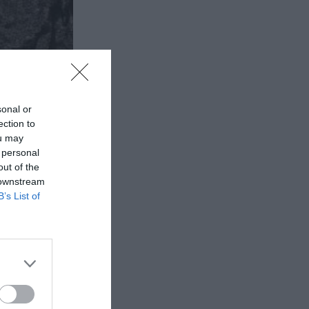
sonal or
ection to
ou may
 personal
out of the
 downstream
B’s List of