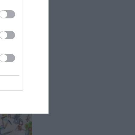
 Go, The
r Gallery
έκθεση της...