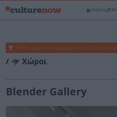
Ατζέντα
Μο
Κάθε μέρα νέοι διαγωνισμοί στο Culturenow.g
/
Χώροι
Blender Gallery