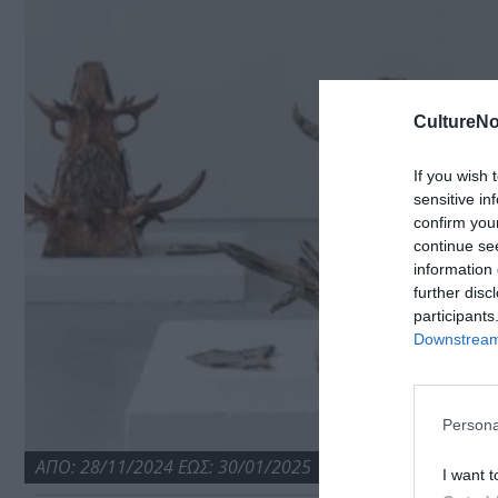
CultureNo
If you wish 
sensitive in
confirm you
continue se
information 
further disc
participants
Downstream 
Persona
ΑΠΟ: 28/11/2024 ΕΩΣ: 30/01/2025
I want t