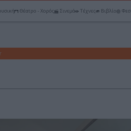
υσική
Θέατρο - Χορός
Σινεμά
Τέχνες
Βιβλίο
Φεσ
r