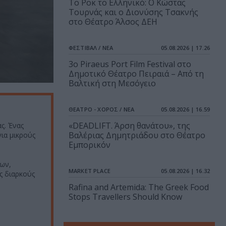
Το Ροκ το Ελληνικό: Ο Κώστας
Τουρνάς και ο Διονύσης Τσακνής
στο Θέατρο Άλσος ΔΕΗ
ΦΕΣΤΙΒΑΛ / ΝΕΑ
05.08.2026 | 17.26
3o Piraeus Port Film Festival στο
Δημοτικό Θέατρο Πειραιά – Από τη
Βαλτική στη Μεσόγειο
ΘΕΑΤΡΟ - ΧΟΡΟΣ / ΝΕΑ
05.08.2026 | 16.59
«DEADLIFT. Άρση θανάτου», της
ς. Ένας
Βαλέριας Δημητριάδου στο Θέατρο
για μικρούς
Εμπορικόν
εων,
MARKET PLACE
05.08.2026 | 16.32
ς διαρκούς
Rafina and Artemida: The Greek Food
Stops Travellers Should Know