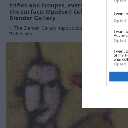
Opted 
trifles and troupes, everything lies und
the surface: Ομαδική έκθεση στην The
I want t
Blender Gallery
Opted 
Η The Blender Gallery παρουσιάζει την ομαδική έκθεσ
I want 
"trifles and...
Advertis
Opted 
I want t
of my P
was col
Opted 