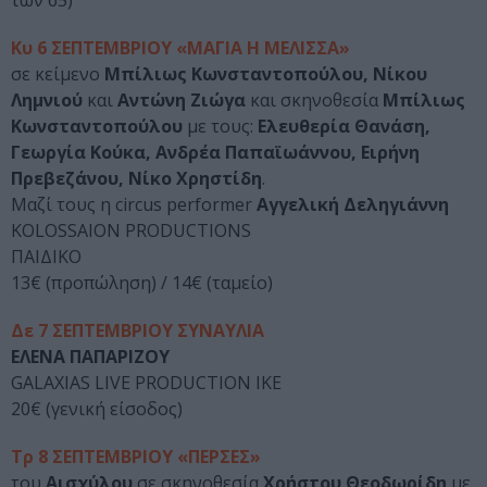
των 65)
Κυ 6 ΣΕΠΤΕΜΒΡΙΟΥ «ΜΑΓΙΑ Η ΜΕΛΙΣΣΑ»
σε κείμενο
Μπίλιως Κωνσταντοπούλου, Νίκου
Λημνιού
και
Αντώνη Ζιώγα
και σκηνοθεσία
Μπίλιως
Κωνσταντοπούλου
με τους:
Ελευθερία Θανάση,
Γεωργία Κούκα, Ανδρέα Παπαϊωάννου, Ειρήνη
Πρεβεζάνου, Νίκο Χρηστίδη
.
Μαζί τους η circus performer
Αγγελική Δεληγιάννη
KOLOSSAION PRODUCTIONS
ΠΑΙΔΙΚΟ
13€ (προπώληση) / 14€ (ταμείο)
Δε 7 ΣΕΠΤΕΜΒΡΙΟΥ ΣΥΝΑΥΛΙΑ
ΕΛΕΝΑ ΠΑΠΑΡΙΖΟΥ
GALAXIAS LIVE PRODUCTION IKE
20€ (γενική είσοδος)
Τρ 8 ΣΕΠΤΕΜΒΡΙΟΥ «ΠΕΡΣΕΣ»
του
Αισχύλου
σε σκηνοθεσία
Χρήστου Θεοδωρίδη
με