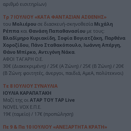
αριθμό εισιτηρίων)
Τρ 7 ΙΟΥΛΙΟΥ «ΚΑΤΑ ΦΑΝΤΑΣΙΑΝ ΑΣΘΕΝΗΣ»
του
Μολιέρου
σε διασκευή-σκηνοθεσία
Μιχάλη
Ρέππα
και
Θανάση Παπαθανασίου
με τους:
Βλαδίμηρο Κυριακίδη, Σοφία Βογιατζάκη, Παρθένα
Χοροζίδου, Πάνο Σταθακόπουλο, Ιωάννη Απέργη,
Θάνο Μπίρκο, Αντιγόνη Νάκα
.
ΑΦΟΙ ΤΑΓΑΡΗ Ο.Ε.
30€ (Διακεκριμένη) / 25€ (Α΄ Ζώνη) / 25€ (Β΄ Ζώνη) / 20€
(Β΄ Ζώνη: φοιτητές, άνεργοι, παιδιά, ΑμεΑ, πολύτεκνοι)
Τε 8 ΙΟΥΛΙΟΥ ΣΥΝΑΥΛΙΑ
ΙΟΥΛΙΑ ΚΑΡΑΠΑΤΑΚΗ
Μαζί της οι
ΑΤΑΡ ΤΟΥ ΤΑΡ Live
NOVEL VOX Ε.Π.Ε.
19€ (ταμείο) / 17€ (προπώληση)
Πε 9 & Πα 10 ΙΟΥΛΙΟΥ «ΑΝΕΞΑΡΤΗΤΑ ΚΡΑΤΗ»