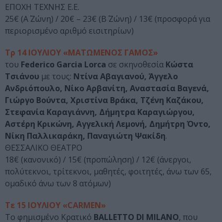
ΕΠΟΧΗ ΤΕΧΝΗΣ Ε.Ε.
25€ (Α΄ Ζώνη) / 20€ – 23€ (Β΄ Ζώνη) / 13€ (προσφορά για
περιορισμένο αριθμό εισιτηρίων)
Τρ 14 ΙΟΥΛΙΟΥ «ΜΑΤΩΜΕΝΟΣ ΓΑΜΟΣ»
του
Federico Garcia Lorca
σε σκηνοθεσία
Κώστα
Τσιάνου
με τους:
Ντίνα Αβαγιανού, Άγγελο
Ανδριόπουλο, Νίκο Αρβανίτη, Αναστασία Βαγενά,
Γιώργο Βούντα, Χριστίνα Βράκα, Τζένη Καζάκου,
Στεφανία Καραγιάννη, Δήμητρα Καραγιώργου,
Αστέρη Κρικώνη, Αγγελική Λεμονή, Δημήτρη Όντο,
Νίκη Παλλικαράκη, Παναγιώτη Ψακίδη
.
ΘΕΣΣΑΛΙΚΟ ΘΕΑΤΡΟ
18€ (κανονικό) / 15€ (προπώληση) / 12€ (άνεργοι,
πολύτεκνοι, τρίτεκνοι, μαθητές, φοιτητές, άνω των 65,
ομαδικό άνω των 8 ατόμων)
Τε 15 ΙΟΥΛΙΟΥ «CARMEN»
Το φημισμένο Κρατικό
BALLETTO DI MILANO
, που