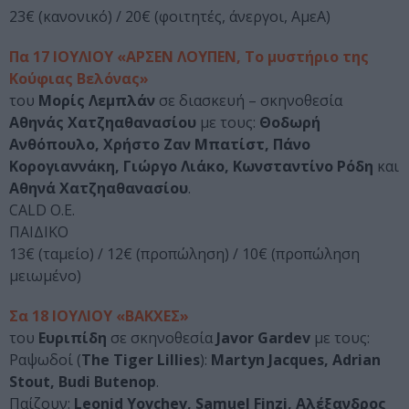
23€ (κανονικό) / 20€ (φοιτητές, άνεργοι, ΑμεΑ)
Πα 17 ΙΟΥΛΙΟΥ «ΑΡΣΕΝ ΛΟΥΠΕΝ, Το μυστήριο της
Κούφιας Βελόνας»
του
Μορίς Λεμπλάν
σε διασκευή – σκηνοθεσία
Αθηνάς Χατζηαθανασίου
με τους:
Θοδωρή
Ανθόπουλο, Χρήστο Ζαν Μπατίστ, Πάνο
Κορογιαννάκη, Γιώργο Λιάκο, Κωνσταντίνο Ρόδη
και
Αθηνά Χατζηαθανασίου
.
CALD O.E.
ΠΑΙΔΙΚΟ
13€ (ταμείο) / 12€ (προπώληση) / 10€ (προπώληση
μειωμένο)
Σα 18 ΙΟΥΛΙΟΥ «ΒΑΚΧΕΣ»
του
Ευριπίδη
σε σκηνοθεσία
Javor Gardev
με τους:
Ραψωδοί (
The Tiger Lillies
):
Martyn Jacques, Adrian
Stout, Budi Butenop
.
Παίζουν:
Leonid Yovchev, Samuel Finzi, Αλέξανδρος