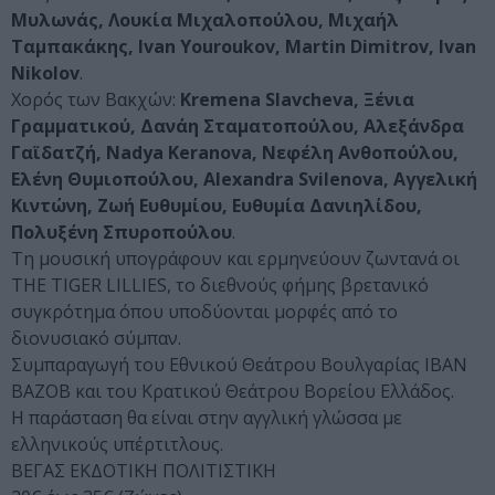
Μυλωνάς, Λουκία Μιχαλοπούλου, Μιχαήλ
Ταμπακάκης, Ivan Youroukov, Martin Dimitrov, Ivan
Nikolov
.
Χορός των Βακχών:
Kremena Slavcheva, Ξένια
Γραμματικού, Δανάη Σταματοπούλου, Αλεξάνδρα
Γαϊδατζή, Nadya Keranova, Νεφέλη Ανθοπούλου,
Ελένη Θυμιοπούλου, Alexandra Svilenova, Αγγελική
Κιντώνη, Ζωή Ευθυμίου, Ευθυμία Δανιηλίδου,
Πολυξένη Σπυροπούλου
.
Τη μουσική υπογράφουν και ερμηνεύουν ζωντανά οι
THE TIGER LILLIES, το διεθνούς φήμης βρετανικό
συγκρότημα όπου υποδύονται μορφές από το
διονυσιακό σύμπαν.
Συμπαραγωγή του Εθνικού Θεάτρου Βουλγαρίας IBAN
BAZOB και του Κρατικού Θεάτρου Βορείου Ελλάδος.
Η παράσταση θα είναι στην αγγλική γλώσσα με
ελληνικούς υπέρτιτλους.
ΒΕΓΑΣ ΕΚΔΟΤΙΚΗ ΠΟΛΙΤΙΣΤΙΚΗ