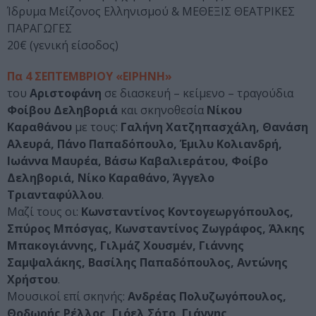
Ίδρυμα Μείζονος Ελληνισμού & ΜΕΘΕΞΙΣ ΘΕΑΤΡΙΚΕΣ
ΠΑΡΑΓΩΓΕΣ
20€ (γενική είσοδος)
Πα 4 ΣΕΠΤΕΜΒΡΙΟΥ «ΕΙΡΗΝΗ»
του
Αριστοφάνη
σε διασκευή – κείμενο – τραγούδια
Φοίβου Δεληβοριά
και σκηνοθεσία
Νίκου
Καραθάνου
με τους:
Γαλήνη Χατζηπασχάλη, Θανάση
Αλευρά, Πάνο Παπαδόπουλο, Έμιλυ Κολιανδρή,
Ιωάννα Μαυρέα, Βάσω Καβαλιεράτου, Φοίβο
Δεληβοριά, Νίκο Καραθάνο, Άγγελο
Τριανταφύλλου
.
Μαζί τους οι:
Κωνσταντίνος Κοντογεωργόπουλος,
Σπύρος Μπόσγας, Κωνσταντίνος Ζωγράφος, Άλκης
Μπακογιάννης, Γιλμάζ Χουσμέν, Γιάννης
Σαμψαλάκης, Βασίλης Παπαδόπουλος, Αντώνης
Χρήστου
.
Μουσικοί επί σκηνής:
Ανδρέας Πολυζωγόπουλος,
Θοδωρής Ρέλλος, Γιόελ Σότο, Γιάννης