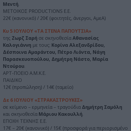
Μεντή
.
ΜΕΤΟΙΚΟΣ PRODUCTIONS Ε.E.
22€ (κανονικό) / 20€ (φοιτητές, άνεργοι, ΑμεΑ)
Κυ 5 ΙΟΥΛΙΟΥ «ΤΑ ΣΤΕΝΑ ΠΑΠΟΥΤΣΙΑ»
της
Ζωρζ Σαρή
σε σκηνοθεσία
Αθανασίας
Καλογιάννη
με τους:
Κορίνα Αλεξανδρίδου,
Δέσποινα Αμαράντου, Πέτρο Λιόντα, Νάγη
Παρασκευοπούλου, Δημήτρη Νάστο, Μαρία
Ντούρου
.
ΑΡΤ-ΠΟΕΙΟ Α.Μ.Κ.Ε.
ΠΑΙΔΙΚΟ
12€ (προπώληση) / 14€ (ταμείο)
Δε 6 ΙΟΥΛΙΟΥ «ΣΤΡΑΚΑΣΤΡΟΥΚΕΣ»
σε κείμενο – ερμηνεία – τραγούδια
Δημήτρη Σαμόλη
και σκηνοθεσία
Μάριου Κακουλλή
.
ΕΠΟΧΗ ΤΕΧΝΗΣ Ε.Ε.
17€ – 20€ (κανονικό) / 15€ (προσφορά για περιορισμένο