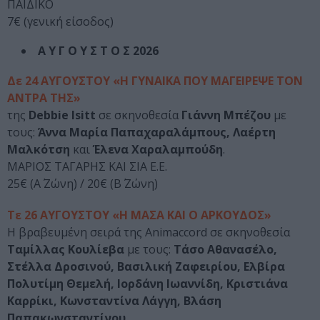
ΠΑΙΔΙΚΟ
7€ (γενική είσοδος)
Α Υ Γ Ο Υ Σ Τ Ο Σ 2026
Δε 24 ΑΥΓΟΥΣΤΟΥ «Η ΓΥΝΑΙΚΑ ΠΟΥ ΜΑΓΕΙΡΕΨΕ ΤΟΝ
ΑΝΤΡΑ ΤΗΣ»
της
Debbie Isitt
σε σκηνοθεσία
Γιάννη Μπέζου
με
τους:
Άννα Μαρία Παπαχαραλάμπους, Λαέρτη
Μαλκότση
και
Έλενα Χαραλαμπούδη
.
ΜΑΡΙΟΣ ΤΑΓΑΡΗΣ ΚΑΙ ΣΙΑ Ε.Ε.
25€ (Α΄ Ζώνη) / 20€ (Β΄ Ζώνη)
Τε 26 ΑΥΓΟΥΣΤΟΥ «Η ΜΑΣΑ ΚΑΙ Ο ΑΡΚΟΥΔΟΣ»
Η βραβευμένη σειρά της Animaccord σε σκηνοθεσία
Ταμίλλας Κουλίεβα
με τους:
Τάσο Αθανασέλο,
Στέλλα Δροσινού, Βασιλική Ζαφειρίου, Ελβίρα
Πολυτίμη Θεμελή, Ιορδάνη Ιωαννίδη, Κριστιάνα
Καρρίκι, Κωνσταντίνα Λάγγη, Βλάση
Παπακωνσταντίνου
.