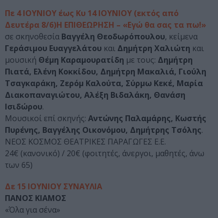
Πε 4 ΙΟΥΝΙΟΥ έως Κυ 14 ΙΟΥΝΙΟΥ (εκτός από
Δευτέρα 8/6)Η ΕΠΙΘΕΩΡΗΣΗ – «Εγώ θα σας τα πω!»
σε σκηνοθεσία
Βαγγέλη Θεοδωρόπουλου
, κείμενα
Γεράσιμου Ευαγγελάτου
και
Δημήτρη Χαλιώτη
και
μουσική
Θέμη Καραμουρατίδη
με τους:
Δημήτρη
Πιατά, Ελένη Κοκκίδου, Δημήτρη Μακαλιά, Γιούλη
Τσαγκαράκη, Ζερόμ Καλούτα, Σύρμω Κεκέ, Μαρία
Διακοπαναγιώτου, Αλέξη Βιδαλάκη, Θανάση
Ισιδώρου
.
Μουσικοί επί σκηνής:
Αντώνης Παλαμάρης, Κωστής
Πυρένης, Βαγγέλης Οικονόμου, Δημήτρης Τσόλης
.
ΝΕΟΣ ΚΟΣΜΟΣ ΘΕΑΤΡΙΚΕΣ ΠΑΡΑΓΩΓΕΣ Ε.Ε.
24€ (κανονικό) / 20€ (φοιτητές, άνεργοι, μαθητές, άνω
των 65)
Δε 15 ΙΟΥΝΙΟΥ ΣΥΝΑΥΛΙΑ
ΠΑΝΟΣ ΚΙΑΜΟΣ
«Όλα για σένα»