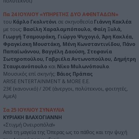
πολύτεκνοι)
Πα 24 ΙΟΥΛΙΟΥ «ΥΠΗΡΕΤΗΣ ΔΥΟ ΑΦΕΝΤΑΔΩΝ»
του
Κάρλο Γκολντόνι
σε σκηνοθεσία
Γιάννη Κακλέα
με τους:
Βασίλη Χαραλαμπόπουλο, Φαίη Ξυλά,
Γιωργή Τσαμουράκη, Γιώργο Ψυχογιό, Άρη Κακλέα,
Φραγκίσκη Μουστάκη, Μένη Κωνσταντινίδου, Πάνο
Παπαϊωάννου, Βαγγέλη Δαούση, Στεφανία
Σωτηροπούλου, Γαβριέλα Αντωνοπούλου, Δημήτρη
Σταυριανόπουλο
και
Νίκο Μυλωνόπουλο
.
Μουσικός επί σκηνής:
Βάιος Πράπας
ARISE ENTERTAINMENT & MORE E.E.
23€ (κανονικό) / 20€ (άνεργοι, πολύτεκνοι, φοιτητές,
ΑμεΑ)
Σα 25 ΙΟΥΛΙΟΥ ΣΥΝΑΥΛΙΑ
ΚΥΡΙΑΚΗ ΒΛΑΧΟΓΙΑΝΝΗ
«Στιγμή Ονειροπόλα!»
Από τη μαγεία της Όπερας ως το πάθος και την ψυχή