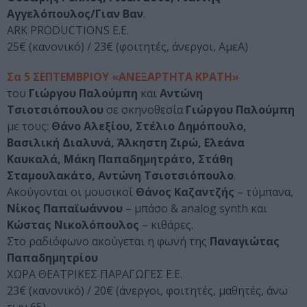
Αγγελόπουλος/Γιαν Βαν
.
ARK PRODUCTIONS Ε.Ε.
25€ (κανονικό) / 23€ (φοιτητές, άνεργοι, ΑμεΑ)
Σα 5 ΣΕΠΤΕΜΒΡΙΟΥ «ΑΝΕΞΑΡΤΗΤΑ ΚΡΑΤΗ»
του
Γιώργου Παλούμπη
και
Αντώνη
Τσιοτσιόπουλου
σε σκηνοθεσία
Γιώργου Παλούμπη
με τους:
Θάνο Αλεξίου, Στέλιο Δημόπουλο,
Βασιλική Διαλυνά, Άλκηστη Ζιρώ, Ελεάνα
Καυκαλά, Μάκη Παπαδημητράτο, Στάθη
Σταμουλακάτο, Αντώνη Τσιοτσιόπουλο
.
Ακούγονται οι μουσικοί
Θάνος Καζαντζής
– τύμπανα,
Νίκος Παπαϊωάννου
– μπάσο & analog synth και
Κώστας Νικολόπουλος
– κιθάρες.
Στο ραδιόφωνο ακούγεται η φωνή της
Παναγιώτας
Παπαδημητρίου
ΧΩΡΑ ΘΕΑΤΡΙΚΕΣ ΠΑΡΑΓΩΓΕΣ Ε.Ε.
23€ (κανονικό) / 20€ (άνεργοι, φοιτητές, μαθητές, άνω