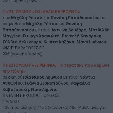
20€ έως 35€ (Ζώνες)
Τρ 21 ΙΟΥΛΙΟΥ «ΟΧΙ ΑΛΛΟ ΚΑΡΒΟΥΝΟ»
των
Μιχάλη Ρέππα
και
Θανάση Παπαθανασίου
σε
σκηνοθεσία
Μιχάλη Ρέππα
και
Θανάση
Παπαθανασίου
με τους:
Αντώνη Λουδάρο, Ματθίλδη
Μαγγίρα, Γιώργο Χρανιώτη, Παντελή Καναράκη,
Σύλβια Δελικούρα, Κώστα Καζάκα, Μάνο Ιωάννου
.
ΦΙΛΙΠ ΠΑΡΑΓΩΓΕΣ Ε.Ε.
20€ (γενική είσοδος)
Πε 23 ΙΟΥΛΙΟΥ «SUPERINIA, Το τερατάκι που λέρωνε
την πόλη!»
σε σκηνοθεσία
Νίκου Λημνιού
με τους:
Νάντια
Αντωνίου, Γιάννα Σισκοπούλου, Ραφαέλα
Καβαζαράκη, Νίκο Λημνιό
.
BK EVENT PRODUCTIONS O.Ε.
ΠΑΙΔΙΚΟ
10€ (προπώληση) / 12€ (κανονικό) / 8€ (ΑμεΑ, άνεργοι,