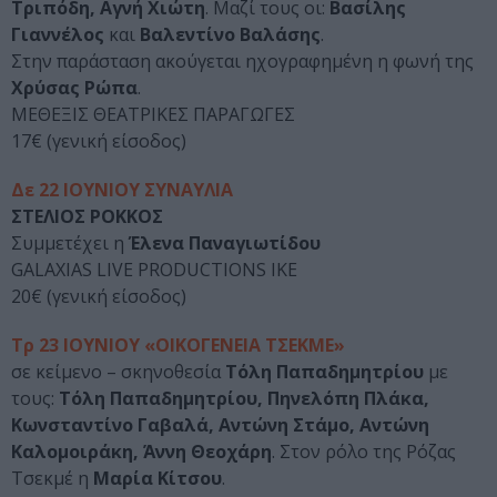
Τριπόδη, Αγνή Χιώτη
. Μαζί τους οι:
Βασίλης
Γιαννέλος
και
Βαλεντίνο Βαλάσης
.
Στην παράσταση ακούγεται ηχογραφημένη η φωνή της
Χρύσας Ρώπα
.
ΜΕΘΕΞΙΣ ΘΕΑΤΡΙΚΕΣ ΠΑΡΑΓΩΓΕΣ
17€ (γενική είσοδος)
Δε 22 ΙΟΥΝΙΟΥ ΣΥΝΑΥΛΙΑ
ΣΤΕΛΙΟΣ ΡΟΚΚΟΣ
Συμμετέχει η
Έλενα Παναγιωτίδου
GALAXIAS LIVE PRODUCTIONS IKE
20€ (γενική είσοδος)
Τρ 23 ΙΟΥΝΙΟΥ «ΟΙΚΟΓΕΝΕΙΑ ΤΣΕΚΜΕ»
σε κείμενο – σκηνοθεσία
Τόλη Παπαδημητρίου
με
τους:
Τόλη Παπαδημητρίου, Πηνελόπη Πλάκα,
Κωνσταντίνο Γαβαλά, Αντώνη Στάμο, Αντώνη
Καλομοιράκη, Άννη Θεοχάρη
. Στον ρόλο της Ρόζας
Τσεκμέ η
Μαρία Κίτσου
.