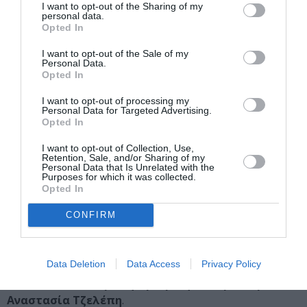
I want to opt-out of the Sharing of my
20€ (προπώληση) / 25€ (ταμείο)
personal data.
Opted In
Κυ 12 ΙΟΥΛΙΟΥ «Ο ΜΑΓΟΣ ΤΟΥ ΟΖ»
I want to opt-out of the Sale of my
σε κείμενο και σκηνοθεσία
Χάρη Ρώμα
με τους:
Χρύσα
Personal Data.
Νταούλη, Γιάννη Τσούκα, Νίκο Αμπουσαάρ, Σπύρο
Opted In
Στελιανέση, Γιώργο Καρανίκα, Φανή Μιτσοπούλου,
I want to opt-out of processing my
Κατερίνα Κλαυδιανού
.
Personal Data for Targeted Advertising.
ΘΕΑΤΡΙΚΗ ΣΚΗΝΗ «ΝΤΟΥΕΝΤΕ»
Opted In
ΠΑΙΔΙΚΟ
I want to opt-out of Collection, Use,
12€ (ταμείο) / 10€ (προπώληση)
Retention, Sale, and/or Sharing of my
Personal Data that Is Unrelated with the
Purposes for which it was collected.
Δε 13 ΙΟΥΛΙΟΥ «ΕΚΚΛΗΣΙΑΖΟΥΣΕΣ, Γυναίκες στην
Opted In
εξουσία»
CONFIRM
του
Αριστοφάνη
σε σκηνοθεσία
Θέμη Μουμουλίδη
με
τους:
Χρήστο Χατζηπαναγιώτη, Μαρίνα
Ασλάνογλουμ, Κωνσταντίνο Ασπιώτη, Ίντρα Κέιν,
Data Deletion
Data Access
Privacy Policy
Φοίβο Ριμένα, Δήμητρα Βήττα, Μαρία Κυρώζη,
Διονυσία Μπαλαμώτη, Ερωφίλη Παναγιωταρέα,
Αναστασία Τζελέπη
.