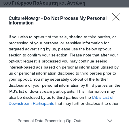
του
Γιώργου Παλούμπη
και
Αντώνη
Τσιοτσιόπουλου
σε σκηνοθεσία
Γιώργου Παλούμπη
με τους:
Θάνο Αλεξίου, Στέλιο Δημόπουλο,
CultureNow.gr -
Do Not Process My Personal
Information
Βασιλική Διαλυνά, Άλκηστη Ζιρώ, Ελεάνα
Καυκαλά, Μάκη Παπαδημητράτο, Στάθη
Σταμουλακάτο, Αντώνη Τσιοτσιόπουλο
.
If you wish to opt-out of the sale, sharing to third parties, or
processing of your personal or sensitive information for
Ακούγονται οι μουσικοί
Θάνος Καζαντζής
– τύμπανα,
targeted advertising by us, please use the below opt-out
Νίκος Παπαϊωάννου
– μπάσο & analog synth και
section to confirm your selection. Please note that after your
Κώστας Νικολόπουλος
– κιθάρες.
opt-out request is processed you may continue seeing
Στο ραδιόφωνο ακούγεται η φωνή της
Παναγιώτας
interest-based ads based on personal information utilized by
Παπαδημητρίου
us or personal information disclosed to third parties prior to
ΧΩΡΑ ΘΕΑΤΡΙΚΕΣ ΠΑΡΑΓΩΓΕΣ Ε.Ε.
your opt-out. You may separately opt-out of the further
23€ (κανονικό) / 20€ (άνεργοι, φοιτητές, μαθητές, άνω
disclosure of your personal information by third parties on the
IAB’s list of downstream participants. This information may
των 65)
also be disclosed by us to third parties on the
IAB’s List of
Downstream Participants
that may further disclose it to other
Σα 11 ΙΟΥΛΙΟΥ ΣΥΝΑΥΛΙΑ
third parties.
ΜΙΧΑΛΗΣ ΧΑΤΖΗΓΙΑΝΝΗΣ
Μαζί του ο
ZAF
Personal Data Processing Opt Outs
223 EVENTS PC