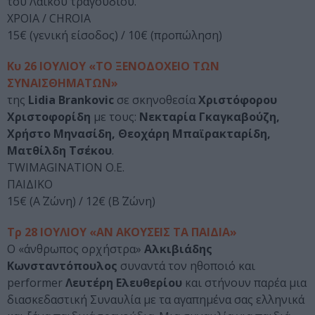
του Λαϊκού τραγουδιού.
ΧΡΟΙΑ / CHROIA
15€ (γενική είσοδος) / 10€ (προπώληση)
Κυ 26 ΙΟΥΛΙΟΥ «ΤΟ ΞΕΝΟΔΟΧΕΙΟ ΤΩΝ
ΣΥΝΑΙΣΘΗΜΑΤΩΝ»
της
Lidia Brankovic
σε σκηνοθεσία
Χριστόφορου
Χριστοφορίδη
με τους:
Νεκταρία Γκαγκαβούζη,
Χρήστο Μηνασίδη, Θεοχάρη Μπαϊρακταρίδη,
Ματθίλδη Τσέκου
.
TWIMAGINATION O.Ε.
ΠΑΙΔΙΚΟ
15€ (Α΄ Ζώνη) / 12€ (Β΄ Ζώνη)
Τρ 28 ΙΟΥΛΙΟΥ «ΑΝ ΑΚΟΥΣΕΙΣ ΤΑ ΠΑΙΔΙΑ»
Ο «άνθρωπος ορχήστρα»
Αλκιβιάδης
Κωνσταντόπουλος
συναντά τον ηθοποιό και
performer
Λευτέρη Ελευθερίου
και στήνουν παρέα μια
διασκεδαστική Συναυλία με τα αγαπημένα σας ελληνικά