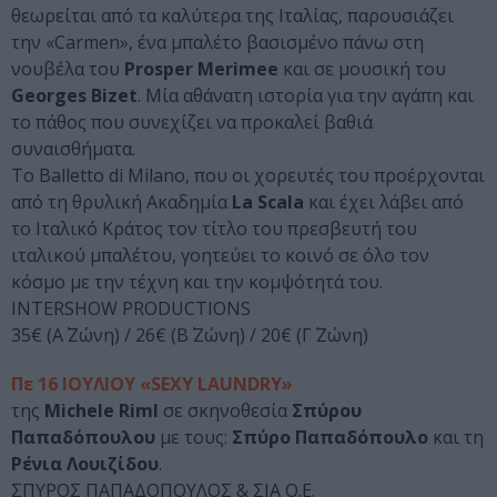
θεωρείται από τα καλύτερα της Ιταλίας, παρουσιάζει
την «Carmen», ένα μπαλέτο βασισμένο πάνω στη
νουβέλα του
Prosper Merimee
και σε μουσική του
Georges Bizet
. Μία αθάνατη ιστορία για την αγάπη και
το πάθος που συνεχίζει να προκαλεί βαθιά
συναισθήματα.
Το Balletto di Milano, που οι χορευτές του προέρχονται
από τη θρυλική Ακαδημία
La Scala
και έχει λάβει από
το Ιταλικό Κράτος τον τίτλο του πρεσβευτή του
ιταλικού μπαλέτου, γοητεύει το κοινό σε όλο τον
κόσμο με την τέχνη και την κομψότητά του.
INTERSHOW PRODUCTIONS
35€ (Α΄ Ζώνη) / 26€ (Β΄ Ζώνη) / 20€ (Γ΄ Ζώνη)
Πε 16 ΙΟΥΛΙΟΥ «SEXY LAUNDRY»
της
Michele Riml
σε σκηνοθεσία
Σπύρου
Παπαδόπουλου
με τους:
Σπύρο Παπαδόπουλο
και τη
Ρένια Λουιζίδου
.
ΣΠΥΡΟΣ ΠΑΠΑΔΟΠΟΥΛΟΣ & ΣΙΑ Ο.Ε.