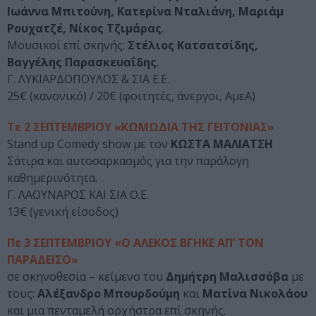
Ιωάννα Μπιτούνη, Κατερίνα Νταλιάνη, Μαριάμ
Ρουχατζέ, Νίκος Τζιμάρας
.
Μουσικοί επί σκηνής:
Στέλιος Κατσατσίδης,
Βαγγέλης Παρασκευαΐδης
.
Γ. ΛΥΚΙΑΡΔΟΠΟΥΛΟΣ & ΣΙΑ Ε.Ε.
25€ (κανονικό) / 20€ (φοιτητές, άνεργοι, ΑμεΑ)
Τε 2 ΣΕΠΤΕΜΒΡΙΟΥ «ΚΩΜΩΔΙΑ ΤΗΣ ΓΕΙΤΟΝΙΑΣ»
Stand up Comedy show με τον
ΚΩΣΤΑ ΜΑΛΙΑΤΣΗ
Σάτιρα και αυτοσαρκασμός για την παράλογη
καθημερινότητα.
Γ. ΛΑΟΥΝΑΡΟΣ ΚΑΙ ΣΙΑ Ο.Ε.
13€ (γενική είσοδος)
Πε 3 ΣΕΠΤΕΜΒΡΙΟΥ «Ο ΑΛΕΚΟΣ ΒΓΗΚΕ ΑΠ’ ΤΟΝ
ΠΑΡΑΔΕΙΣΟ»
σε σκηνοθεσία – κείμενο του
Δημήτρη Μαλισσόβα
με
τους:
Αλέξανδρο Μπουρδούμη
και
Ματίνα Νικολάου
και μια πενταμελή ορχήστρα επί σκηνής.