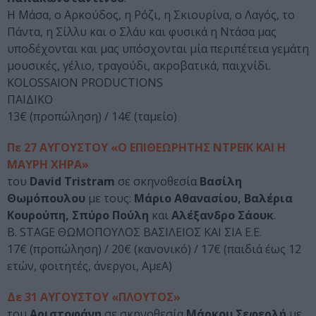
Η Μάσα, ο Αρκούδος, η Ρόζι, η Σκιουρίνα, ο Λαγός, το
Πάντα, η Σίλλυ και ο Σλάυ και φυσικά η Ντάσα μας
υποδέχονται και μας υπόσχονται μία περιπέτεια γεμάτη
μουσικές, γέλιο, τραγούδι, ακροβατικά, παιχνίδι.
KOLOSSAION PRODUCTIONS
ΠΑΙΔΙΚΟ
13€ (προπώληση) / 14€ (ταμείο)
Πε 27 ΑΥΓΟΥΣΤΟΥ «Ο ΕΠΙΘΕΩΡΗΤΗΣ ΝΤΡΕΪΚ ΚΑΙ Η
ΜΑΥΡΗ ΧΗΡΑ»
του
David Tristram
σε σκηνοθεσία
Βασίλη
Θωμόπουλου
με τους:
Μάριο Αθανασίου, Βαλέρια
Κουρούπη, Σπύρο Πούλη
και
Αλέξανδρο Σάουκ
.
B. STAGE ΘΩΜΟΠΟΥΛΟΣ ΒΑΣΙΛΕΙΟΣ ΚΑΙ ΣΙΑ Ε.Ε.
17€ (προπώληση) / 20€ (κανονικό) / 17€ (παιδιά έως 12
ετών, φοιτητές, άνεργοι, ΑμεΑ)
Δε 31 ΑΥΓΟΥΣΤΟΥ «ΠΛΟΥΤΟΣ»
του
Αριστοφάνη
σε σκηνοθεσία
Μάρκου Σεφερλή
με