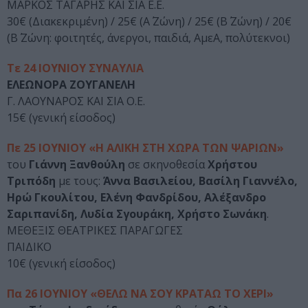
ΜΑΡΚΟΣ ΤΑΓΑΡΗΣ ΚΑΙ ΣΙΑ Ε.Ε.
30€ (Διακεκριμένη) / 25€ (Α΄ Ζώνη) / 25€ (Β΄ Ζώνη) / 20€
(Β΄ Ζώνη: φοιτητές, άνεργοι, παιδιά, ΑμεΑ, πολύτεκνοι)
Τε 24 ΙΟΥΝΙΟΥ ΣΥΝΑΥΛΙΑ
ΕΛΕΩΝΟΡΑ ΖΟΥΓΑΝΕΛΗ
Γ. ΛΑΟΥΝΑΡΟΣ ΚΑΙ ΣΙΑ Ο.Ε.
15€ (γενική είσοδος)
Πε 25 ΙΟΥΝΙΟΥ «Η ΑΛΙΚΗ ΣΤΗ ΧΩΡΑ ΤΩΝ ΨΑΡΙΩΝ»
του
Γιάννη Ξανθούλη
σε σκηνοθεσία
Χρήστου
Τριπόδη
με τους:
Άννα Βασιλείου, Βασίλη Γιαννέλο,
Ηρώ Γκουλίτου, Ελένη Φανδρίδου, Αλέξανδρο
Σαριπανίδη, Λυδία Σγουράκη, Χρήστο Σωνάκη
.
ΜΕΘΕΞΙΣ ΘΕΑΤΡΙΚΕΣ ΠΑΡΑΓΩΓΕΣ
ΠΑΙΔΙΚΟ
10€ (γενική είσοδος)
Πα 26 ΙΟΥΝΙΟΥ «ΘΕΛΩ ΝΑ ΣΟΥ ΚΡΑΤΑΩ ΤΟ ΧΕΡΙ»