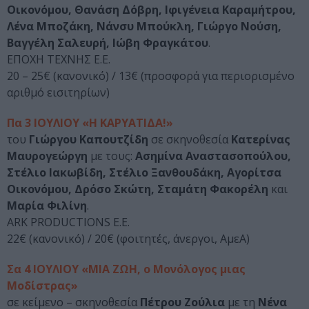
Οικονόμου, Θανάση Δόβρη, Ιφιγένεια Καραμήτρου,
Λένα Μποζάκη, Νάνσυ Μπούκλη, Γιώργο Νούση,
Βαγγέλη Σαλευρή, Ιώβη Φραγκάτου
.
ΕΠΟΧΗ ΤΕΧΝΗΣ Ε.Ε.
20 – 25€ (κανονικό) / 13€ (προσφορά για περιορισμένο
αριθμό εισιτηρίων)
Πα 3 ΙΟΥΛΙΟΥ «Η ΚΑΡΥΑΤΙΔΑ!»
του
Γιώργου Καπουτζίδη
σε σκηνοθεσία
Κατερίνας
Μαυρογεώργη
με τους:
Ασημίνα Αναστασοπούλου,
Στέλιο Ιακωβίδη, Στέλιο Ξανθουδάκη, Αγορίτσα
Οικονόμου, Δρόσο Σκώτη, Σταμάτη Φακορέλη
και
Μαρία Φιλίνη
.
ARK PRODUCTIONS Ε.Ε.
22€ (κανονικό) / 20€ (φοιτητές, άνεργοι, ΑμεΑ)
Σα 4 ΙΟΥΛΙΟΥ «ΜΙΑ ΖΩΗ, ο Μονόλογος μιας
Μοδίστρας»
σε κείμενο – σκηνοθεσία
Πέτρου Ζούλια
με τη
Νένα