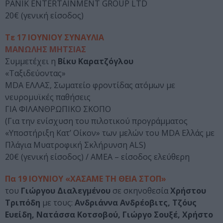
PANIK ENTERTAINMENT GROUP LTD
20€ (γενική είσοδος)
Τε 17 ΙΟΥΝΙΟΥ ΣΥΝΑΥΛΙΑ
ΜΑΝΩΛΗΣ ΜΗΤΣΙΑΣ
Συμμετέχει η
Βίκυ Καρατζόγλου
«Ταξιδεύοντας»
MDA ΕΛΛΑΣ, Σωματείο φροντίδας ατόμων με
νευρομυϊκές παθήσεις
ΓΙΑ ΦΙΛΑΝΘΡΩΠΙΚΟ ΣΚΟΠΟ
(Για την ενίσχυση του πιλοτικού προγράμματος
«Υποστήριξη Κατ’ Οίκον» των μελών του MDA Ελλάς με
Πλάγια Μυατροφική Σκλήρυνση ALS)
20€ (γενική είσοδος) / ΑΜΕΑ – είσοδος ελεύθερη
Πα 19 ΙΟΥΝΙΟΥ «ΧΑΣΑΜΕ ΤΗ ΘΕΙΑ ΣΤΟΠ»
του
Γιώργου Διαλεγμένου
σε σκηνοθεσία
Χρήστου
Τριπόδη
με τους:
Ανδριάννα Ανδρέοβιτς, Τζόυς
Ευείδη, Νατάσσα Κοτσοβού, Γιώργο Σουξέ, Χρήστο