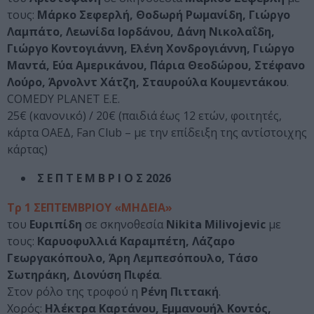
τους:
Μάρκο Σεφερλή, Θοδωρή Ρωμανίδη, Γιώργο
Λαμπάτο, Λεωνίδα Ιορδάνου, Δάνη Νικολαΐδη,
Γιώργο Κοντογιάννη, Ελένη Χονδρογιάννη, Γιώργο
Μαντά, Εύα Αμερικάνου, Πάρια Θεοδώρου, Στέφανο
Λούρο, Άρνολντ Χάτζη, Σταυρούλα Κουμεντάκου
.
COMEDY PLANET E.E.
25€ (κανονικό) / 20€ (παιδιά έως 12 ετών, φοιτητές,
κάρτα ΟΑΕΔ, Fan Club – με την επίδειξη της αντίστοιχης
κάρτας)
Σ Ε Π Τ Ε Μ Β Ρ Ι Ο Σ 2026
Τρ 1 ΣΕΠΤΕΜΒΡΙΟΥ «ΜΗΔΕΙΑ»
του
Ευριπίδη
σε σκηνοθεσία
Nikita Milivojevic
με
τους:
Καρυοφυλλιά Καραμπέτη, Λάζαρο
Γεωργακόπουλο, Άρη Λεμπεσόπουλο, Τάσο
Σωτηράκη, Διονύση Πιφέα
.
Στον ρόλο της τροφού η
Ρένη Πιττακή
.
Χορός:
Ηλέκτρα Καρτάνου, Εμμανουήλ Κοντός,