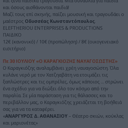
και ξένα παιδικά τραγούδια. Μια συναυλία για παιδιά
και όσους αισθάνονται παιδιά!
Μαζί τους επί σκηνής, παίζει μουσική και τραγουδάει ο
μαέστρος
Οδυσσέας Κωνσταντόπουλος
.
ELEFTHERIOU ENTERPRISES & PRODUCTIONS
ΠΑΙΔΙΚΟ
12€ (κανονικό) / 10€ (προπώληση) / 8€ (οικογενειακό
εισιτήριο)
Πε 30 ΙΟΥΛΙΟΥ «Ο ΚΑΡΑΓΚΙΟΖΗΣ ΝΑΥΑΓΟΣΩΣΤΗΣ»
Ο Καραγκιόζης αναλαμβάνει χρέη ναυαγοσώστη. Όλα
κυλάνε νερό με τον Χατζηαβάτη να ετοιμάζει τις
ξαπλώστρες και τις ομπρέλες, όμως κάποιος … στρώνει
ένα σχέδιο για να διώξει όλο τον κόσμο από την
παραλία. Σε μία παράσταση για τις θάλασσες και το
περιβάλλον μας, ο Καραγκιόζης χρειάζεται τη βοήθειά
σας για να τα καταφέρει.
«
ΑΝΑΡΓΥΡΟΣ Δ. ΑΘΑΝΑΣΙΟΥ
– Θέατρο σκιών, κούκλας
και μαριονέτας»