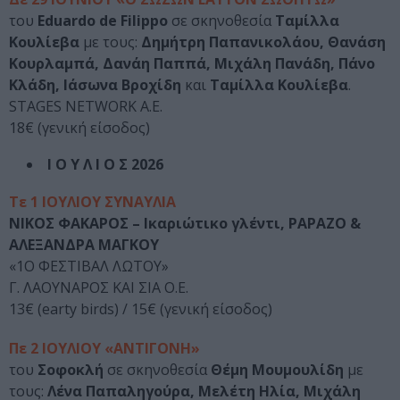
του
Eduardo de Filippo
σε σκηνοθεσία
Ταμίλλα
Κουλίεβα
με τους:
Δημήτρη Παπανικολάου, Θανάση
Κουρλαμπά, Δανάη Παππά, Μιχάλη Πανάδη, Πάνο
Κλάδη, Ιάσωνα Βροχίδη
και
Ταμίλλα Κουλίεβα
.
STAGES NETWORK A.E.
18€ (γενική είσοδος)
Ι Ο Υ Λ Ι Ο Σ 2026
Τε 1 ΙΟΥΛΙΟΥ ΣΥΝΑΥΛΙΑ
ΝΙΚΟΣ ΦΑΚΑΡΟΣ – Ικαριώτικο γλέντι, PAPAZO &
ΑΛΕΞΑΝΔΡΑ ΜΑΓΚΟΥ
«1Ο ΦΕΣΤΙΒΑΛ ΛΩΤΟΥ»
Γ. ΛΑΟΥΝΑΡΟΣ ΚΑΙ ΣΙΑ Ο.Ε.
13€ (earty birds) / 15€ (γενική είσοδος)
Πε 2 ΙΟΥΛΙΟΥ «ΑΝΤΙΓΟΝΗ»
του
Σοφοκλή
σε σκηνοθεσία
Θέμη Μουμουλίδη
με
τους:
Λένα Παπαληγούρα, Μελέτη Ηλία, Μιχάλη