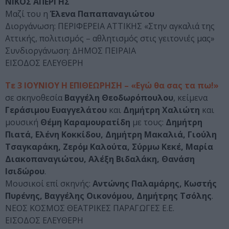
ΝΙΚΟΣ ΑΠΕΡΓΗΣ
Μαζί του η
Έλενα Παπαπαναγιώτου
Διοργάνωση: ΠΕΡΙΦΕΡΕΙΑ ΑΤΤΙΚΗΣ «Στην αγκαλιά της
Αττικής, πολιτισμός – αθλητισμός στις γειτονιές μας»
Συνδιοργάνωση: ΔΗΜΟΣ ΠΕΙΡΑΙΑ
ΕΙΣΟΔΟΣ ΕΛΕΥΘΕΡΗ
Τε 3 ΙΟΥΝΙΟΥ Η ΕΠΙΘΕΩΡΗΣΗ – «Εγώ θα σας τα πω!»
σε σκηνοθεσία
Βαγγέλη Θεοδωρόπουλου
, κείμενα
Γεράσιμου Ευαγγελάτου
και
Δημήτρη Χαλιώτη
και
μουσική
Θέμη Καραμουρατίδη
με τους:
Δημήτρη
Πιατά, Ελένη Κοκκίδου, Δημήτρη Μακαλιά, Γιούλη
Τσαγκαράκη, Ζερόμ Καλούτα, Σύρμω Κεκέ, Μαρία
Διακοπαναγιώτου, Αλέξη Βιδαλάκη, Θανάση
Ισιδώρου
.
Μουσικοί επί σκηνής:
Αντώνης Παλαμάρης, Κωστής
Πυρένης, Βαγγέλης Οικονόμου, Δημήτρης Τσόλης
.
ΝΕΟΣ ΚΟΣΜΟΣ ΘΕΑΤΡΙΚΕΣ ΠΑΡΑΓΩΓΕΣ Ε.Ε.
ΕΙΣΟΔΟΣ ΕΛΕΥΘΕΡΗ