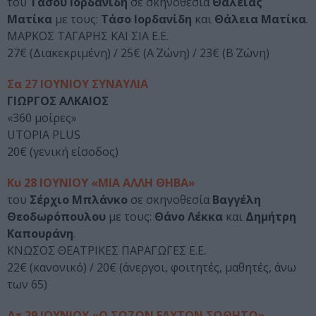
του
Τάσου Ιορδανίδη
σε σκηνοθεσία
Θάλειας
Ματίκα
με τους:
Τάσο Ιορδανίδη
και
Θάλεια Ματίκα
.
ΜΑΡΚΟΣ ΤΑΓΑΡΗΣ ΚΑΙ ΣΙΑ Ε.Ε.
27€ (Διακεκριμένη) / 25€ (Α΄ Ζώνη) / 23€ (Β΄ Ζώνη)
Σα 27 ΙΟΥΝΙΟΥ ΣΥΝΑΥΛΙΑ
ΓΙΩΡΓΟΣ ΑΛΚΑΙΟΣ
«360 μοίρες»
UTOPIA PLUS
20€ (γενική είσοδος)
Κυ 28 ΙΟΥΝΙΟΥ «ΜΙΑ ΑΛΛΗ ΘΗΒΑ»
του
Σέρχιο Μπλάνκο
σε σκηνοθεσία
Βαγγέλη
Θεοδωρόπουλου
με τους:
Θάνο Λέκκα
και
Δημήτρη
Καπουράνη
.
ΚΝΩΣΟΣ ΘΕΑΤΡΙΚΕΣ ΠΑΡΑΓΩΓΕΣ Ε.Ε.
22€ (κανονικό) / 20€ (άνεργοι, φοιτητές, μαθητές, άνω
των 65)
Δε 29 ΙΟΥΝΙΟΥ «Ο ΣΩΖΩΝ ΕΑΥΤΟΝ ΣΩΘΗΤΩ»