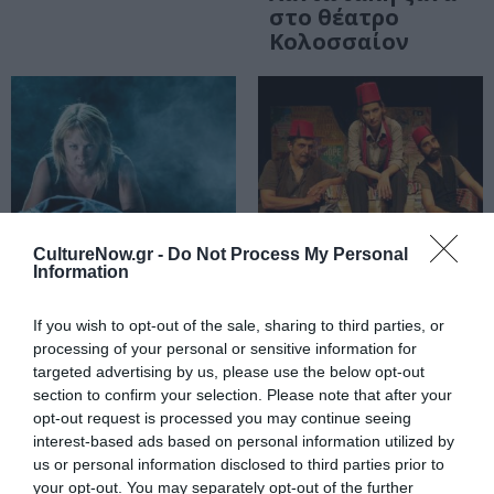
στο θέατρο
Κολοσσαίον
CultureNow.gr -
Do Not Process My Personal
Information
ΘΕΑΤΡΟ - ΧΟΡΟΣ / ΝΕΑ
ΦΕΣΤΙΒΑΛ / ΝΕΑ
If you wish to opt-out of the sale, sharing to third parties, or
Αυλαία για την
Φεστιβάλ
processing of your personal or sensitive information for
«Αντιγόνη» του
Ρεματιάς –
targeted advertising by us, please use the below opt-out
section to confirm your selection. Please note that after your
Σοφοκλή σε
Νύχτες
opt-out request is processed you may continue seeing
σκηνοθεσία
Αλληλεγγύης
interest-based ads based on personal information utilized by
Θέμη
2025: Η δεύτερη
us or personal information disclosed to third parties prior to
Μουμουλίδη στο
εβδομάδα του
your opt-out. You may separately opt-out of the further