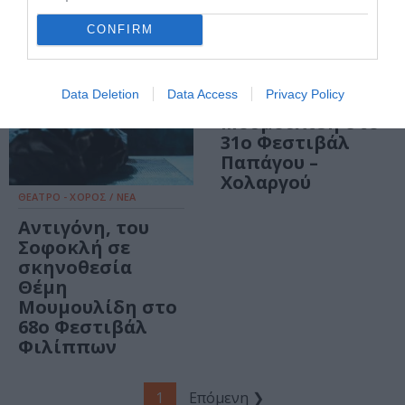
ΘΕΑΤΡΟ - ΧΟΡΟΣ / ΝΕΑ
CONFIRM
Αντιγόνη, του
Σοφοκλή σε
σκηνοθεσία
Data Deletion
Data Access
Privacy Policy
Θέμη
Μουμουλίδη στο
31ο Φεστιβάλ
Παπάγου –
Χολαργού
ΘΕΑΤΡΟ - ΧΟΡΟΣ / ΝΕΑ
Αντιγόνη, του
Σοφοκλή σε
σκηνοθεσία
Θέμη
Μουμουλίδη στο
68ο Φεστιβάλ
Φιλίππων
1
Επόμενη ❯