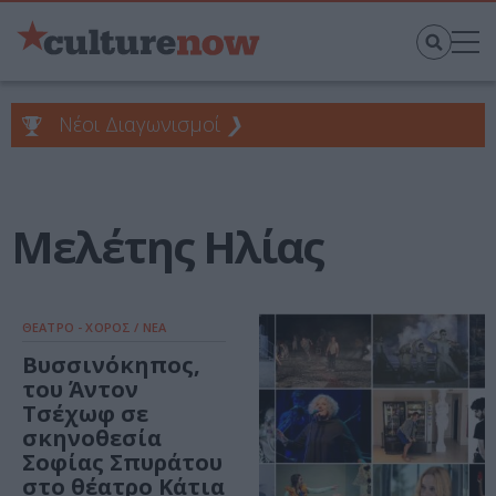
Νέοι Διαγωνισμοί
❯
Μελέτης Ηλίας
ΘΕΑΤΡΟ - ΧΟΡΟΣ / ΝΕΑ
Βυσσινόκηπος,
του Άντον
Τσέχωφ σε
σκηνοθεσία
Σοφίας Σπυράτου
στο θέατρο Κάτια