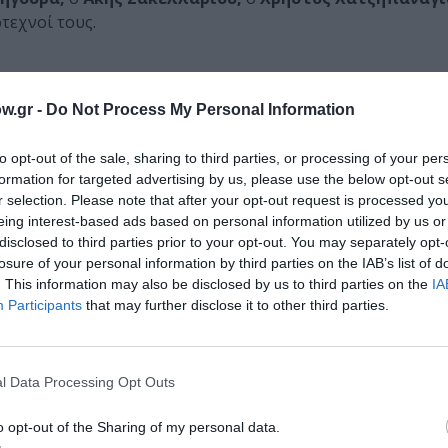
τεχνοί τους.
ΜΗΝ ΧΑΣΕΙΣ!
w.gr -
Do Not Process My Personal Information
to opt-out of the sale, sharing to third parties, or processing of your per
φετινό πρόγραμμα αναλυτικά
formation for targeted advertising by us, please use the below opt-out s
r selection. Please note that after your opt-out request is processed y
eing interest-based ads based on personal information utilized by us or
disclosed to third parties prior to your opt-out. You may separately opt-
losure of your personal information by third parties on the IAB’s list of
ωμά Μοσχόπουλο στο Αρχαίο Θέατρο Επιδαύρου
. This information may also be disclosed by us to third parties on the
IA
Participants
that may further disclose it to other third parties.
l Data Processing Opt Outs
» κατέχουν οι αθλητικές και φιλαθλητικές εκδηλώσεις κα
1 έως τις 19 Ιουλίου.
o opt-out of the Sharing of my personal data.