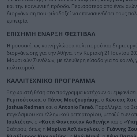
και την κοινωνική πρόοδο. Περισσότερο από έναν αιών
διοργάνωση που φιλοδοξεί να επανασυνδέσει τους πολί
εμπειρία.
ΕΠΙΣΗΜΗ ΕΝΑΡΞΗ ΦΕΣΤΙΒΑΛ
Η μουσική, ως κοινή γλώσσα πολιτισμού και δημιουργί
διοργάνωσης για την Αθήνα, την Κυριακή 21 Ιουνίου 2
Μουσικών Συνόλων, με ελεύθερη είσοδο για το κοινό, γ
πολιτισμού.
ΚΑΛΛΙΤΕΧΝΙΚΟ ΠΡΟΓΡΑΜΜΑ
Ξεχωριστή θέση στο πρόγραμμα κατέχουν οι εμφανίσε
Ρεμπούτσικα
, ο
Πάνος Μουζουράκης
, ο
Κώστας Χατ
Joshua Redman
και ο
Antonio Faraò
. Παράλληλα, το θ
παγκόσμιου και ελληνικού ρεπερτορίου, μεταξύ των ο
Ιουλιέτα»
, ο
«Κατά Φαντασίαν Ασθενής»
και ο
«Υπη
θεάτρου, όπως η
Μαρίνα Ασλάνογλου,
ο
Γιάννης Ζου
Βλαδίμηρος Κυριακίδης,
η
Ηρώ Μανέ,
η
Λένα Παπαλ