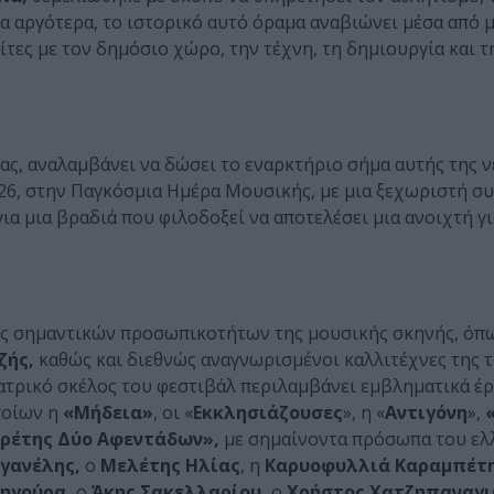
α αργότερα, το ιστορικό αυτό όραμα αναβιώνει μέσα από μ
τες με τον δημόσιο χώρο, την τέχνη, τη δημιουργία και τ
ας, αναλαμβάνει να δώσει το εναρκτήριο σήμα αυτής της ν
026, στην Παγκόσμια Ημέρα Μουσικής, με μια ξεχωριστή σ
ια μια βραδιά που φιλοδοξεί να αποτελέσει μια ανοιχτή γ
ις σημαντικών προσωπικοτήτων της μουσικής σκηνής, όπ
ζής,
καθώς και διεθνώς αναγνωρισμένοι καλλιτέχνες της τ
εατρικό σκέλος του φεστιβάλ περιλαμβάνει εμβληματικά έρ
ποίων η
«Μήδεια»
, οι «
Εκκλησιάζουσες
», η «
Αντιγόνη
»,
«
ρέτης Δύο Αφεντάδων»,
με σημαίνοντα πρόσωπα του ελ
γανέλης,
ο
Μελέτης Ηλίας
, η
Καρυοφυλλιά Καραμπέτ
ηγούρα,
ο
Άκης Σακελλαρίου,
ο
Χρήστος Χατζηπαναγι