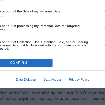
In
να μυηθεί στην τέχνη και στην αγωνιστική φιλοσοφία της 
o opt-out of the Sale of my Personal Data.
ιακή 12 Ιουλίου, τη σκυτάλη θα πάρουν το skateboard και τ
In
ακά αθλήματα.
to opt-out of processing my Personal Data for Targeted
ing.
In
οι δημιουργοί και ανερχόμενα μουσικά σχήματα από όλη τ
o opt-out of Collection, Use, Retention, Sale, and/or Sharing
ersonal Data that Is Unrelated with the Purposes for which it
ένα ευρύ κοινό, μέσα από ανοιχτή πρόσκληση συμμετοχής 
lected.
 Η Επιτροπή Ολυμπίων και Ζαππείου Κληροδοτήματος θα δι
In
ίζοντας έμπρακτα τη νέα καλλιτεχνική δημιουργία και πρ
CONFIRM
ουν το υλικό τους
εδώ
Data Deletion
Data Access
Privacy Policy
 θα φιλοξενήσει μια ειδικά διαμορφωμένη Fun Zone με γιγ
λλου Ποδοσφαίρου, προσφέροντας μια μοναδική εμπειρία