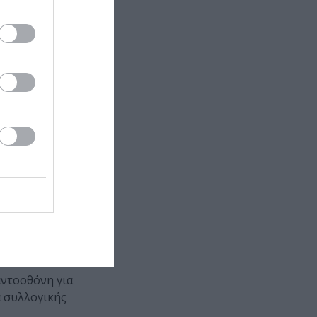
ξιφασκίας μέσα
ο roller
ην Ελλάδα θα
και
αθέσει δωρεάν
οσφέροντας
αντοοθόνη για
 συλλογικής