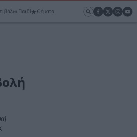
τιβάλ
Παιδί
Θέματα
βολή
ική
ς