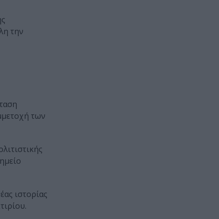
ης
λη την
όταση
υμμετοχή των
ολιτιστικής
σημείο
νέας ιστορίας
τιρίου.