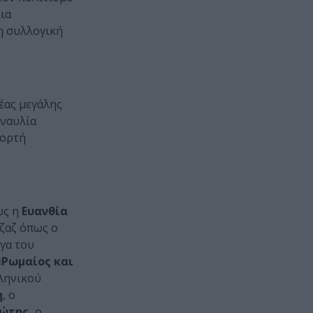
ια
η συλλογική
έας μεγάλης
υναυλία
ιορτή
ως η
Ευανθία
ζαζ όπως ο
γα του
Ρωμαίος και
ληνικού
η
, ο
ώτης,
ο