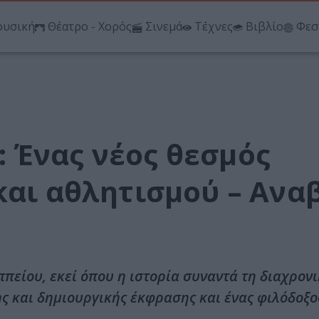
υσική
Θέατρο - Χορός
Σινεμά
Τέχνες
Βιβλίο
Φεσ
 Ένας νέος θεσμός
και αθλητισμού – Ανα
ππείου, εκεί όπου η ιστορία συναντά τη διαχρον
ης και δημιουργικής έκφρασης και ένας φιλόδοξο
.