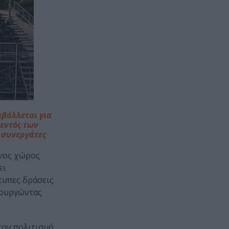
βάλλεται για
 εντός των
 συνεργάτες
ένος χώρος
ει
τυπες δράσεις
ιουργώντας
τον πολιτισμό