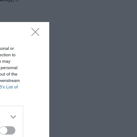
sonal or
ection to
ou may
 personal
out of the
 downstream
B’s List of
θώς και