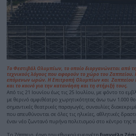
Το Φεστιβάλ Ολυμπίων, το οποίο διοργανώνεται από τ
τεχνικούς λόγους που αφορούν το χώρο του Ζαππείου. 
επόμενων ωρών. Η Επιτροπή Ολυμπίων και Ζαππείου Κ
και το κοινό για την κατανόηση και τη στήριξή τους.
Από τις 21 Ιουνίου έως τις 25 Ιουλίου, με φόντο το εμ
με θερινό αμφιθέατρο χωρητικότητας άνω των 1.000 θ
σημαντικές θεατρικές παραγωγές, συναυλίες διακεκρι
που απευθύνονται σε όλες τις ηλικίες, αθλητικές δρα
έναν νέο ζωντανό πυρήνα πολιτισμού στο κέντρο της π
Το Ζάππειο, έργο του εθνικού ευεργέτη
Ευαγγέλη Ζάπ