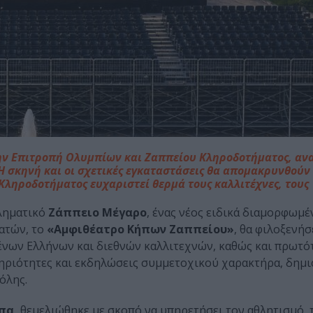
ην Επιτροπή Ολυμπίων και Ζαππείου Κληροδοτήματος, ανα
Η σκηνή και οι σχετικές εγκαταστάσεις θα απομακρυνθούν
ληροδοτήματος ευχαριστεί θερμά τους καλλιτέχνες, τους
βληματικό
Ζάππειο Μέγαρο
, ένας νέος ειδικά διαμορφωμ
εατών, το
«Αμφιθέατρο Κήπων Ζαππείου»
, θα φιλοξενήσ
μένων Ελλήνων και διεθνών καλλιτεχνών, καθώς και πρωτό
στηριότητες και εκδηλώσεις συμμετοχικού χαρακτήρα, δημ
όλης.
πα,
θεμελιώθηκε με σκοπό να υπηρετήσει τον αθλητισμό, 