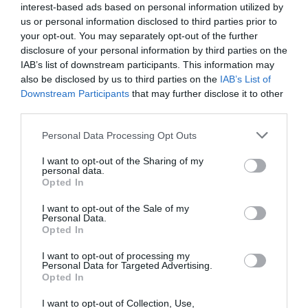
ΜΟΥΣΙΚΗ / ΜΟΥΣΙΚΑ ΝΕΑ
interest-based ads based on personal information utilized by
us or personal information disclosed to third parties prior to
ΑΞΙΟΣ ΕΣΤΙ:
your opt-out. You may separately opt-out of the further
Συναυλία –
disclosure of your personal information by third parties on the
Αφιέρωμα στον
IAB’s list of downstream participants. This information may
Γρηγόρη
also be disclosed by us to third parties on the
IAB’s List of
Μπιθικώτση στο
Downstream Participants
that may further disclose it to other
Καλλιμάρμαρο
third parties.
ΜΟΥΣΙΚΗ / ΜΟΥΣΙΚΑ ΝΕΑ
ΜΟΥΣΙΚΗ / ΜΟΥΣΙΚΑ ΝΕΑ
Personal Data Processing Opt Outs
Κώστας Χατζής &
Όταν κοιτάς από
I want to opt-out of the Sharing of my
Daniela στο
ψηλά: Κώστας
personal data.
Opted In
Major Seven
Χατζής και
Γιάννης
I want to opt-out of the Sale of my
Σαββιδάκης στο
Personal Data.
Opted In
Άλσος
I want to opt-out of processing my
ΤΕΧΝΕΣ / ΝΕΑ
ΜΟΥΣΙΚΗ / ΜΟΥΣΙΚΑ ΝΕΑ
Personal Data for Targeted Advertising.
Opted In
Ειρήνη Γκόγκουα
Ο Κώστας Χατζής
– Ο Ήχος των
με την Ελπίδα
I want to opt-out of Collection, Use,