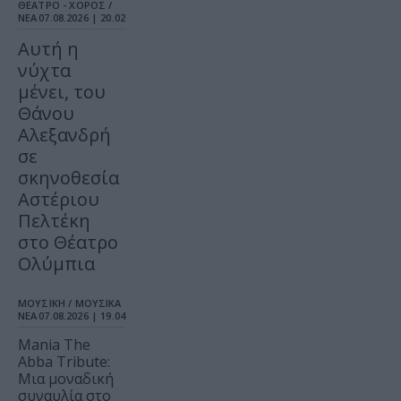
ΘΕΑΤΡΟ - ΧΟΡΟΣ /
ΝΕΑ
07.08.2026 | 20.02
Αυτή η
νύχτα
μένει, του
Θάνου
Αλεξανδρή
σε
σκηνοθεσία
Αστέριου
Πελτέκη
στο Θέατρο
Ολύμπια
ΜΟΥΣΙΚΗ / ΜΟΥΣΙΚΑ
ΝΕΑ
07.08.2026 | 19.04
Mania The
Abba Tribute:
Μια μοναδική
συναυλία στο