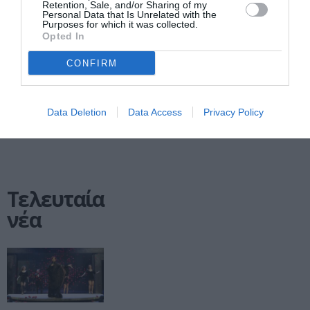
Retention, Sale, and/or Sharing of my
Έργων: Έκθεση
στη μουσική
Personal Data that Is Unrelated with the
στο Πολιτιστικό
σκηνή Σφίγγα
Purposes for which it was collected.
Opted In
Κέντρο «Μελίνα»
Δήμου Αθηναίων
CONFIRM
1
Επόμενη ❯
Data Deletion
Data Access
Privacy Policy
Τελευταία
νέα