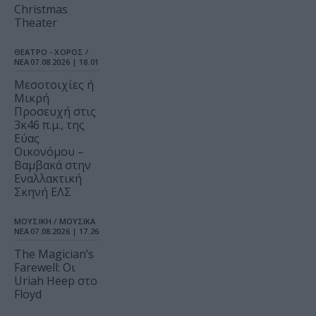
Christmas
Theater
ΘΕΑΤΡΟ - ΧΟΡΟΣ /
ΝΕΑ
07.08.2026 | 18.01
Μεσοτοιχίες ή
Μικρή
Προσευχή στις
3κ46 π.μ., της
Εύας
Οικονόμου –
Βαμβακά στην
Εναλλακτική
Σκηνή ΕΛΣ
ΜΟΥΣΙΚΗ / ΜΟΥΣΙΚΑ
ΝΕΑ
07.08.2026 | 17.26
The Magician’s
Farewell: Οι
Uriah Heep στο
Floyd