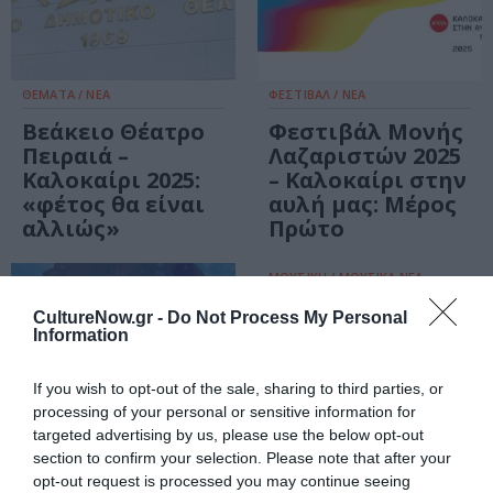
ΘΕΜΑΤΑ / ΝΕΑ
ΦΕΣΤΙΒΑΛ / ΝΕΑ
Βεάκειο Θέατρο
Φεστιβάλ Μονής
Πειραιά –
Λαζαριστών 2025
Καλοκαίρι 2025:
– Καλοκαίρι στην
«φέτος θα είναι
αυλή μας: Μέρος
αλλιώς»
Πρώτο
ΜΟΥΣΙΚΗ / ΜΟΥΣΙΚΑ ΝΕΑ
Κώστας Χατζής &
CultureNow.gr -
Do Not Process My Personal
Daniela στο Half
Information
Note Jazz Club
If you wish to opt-out of the sale, sharing to third parties, or
processing of your personal or sensitive information for
targeted advertising by us, please use the below opt-out
section to confirm your selection. Please note that after your
opt-out request is processed you may continue seeing