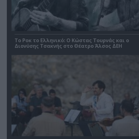
Το Ροκ το Ελληνικό: Ο Κώστας Τουρνάς και ο
Διονύσης Τσακνής στο Θέατρο Άλσος ΔΕΗ