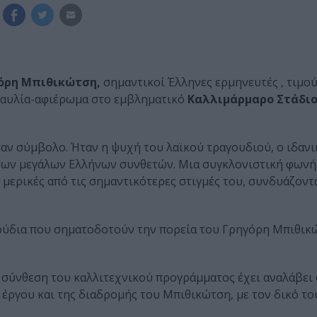
όρη Μπιθικώτση,
σημαντικοί Έλληνες ερμηνευτές , τιμού
ναυλία-αφιέρωμα στο εμβληματικό
Καλλιμάρμαρο Στάδιο
αν σύμβολο. Ήταν η ψυχή του λαϊκού τραγουδιού, ο ιδανι
 των μεγάλων Ελλήνων συνθετών. Μια συγκλονιστική φωνή
ι μερικές από τις σημαντικότερες στιγμές του, συνδυάζοντ
ούδια που σηματοδοτούν την πορεία του Γρηγόρη Μπιθικώ
η σύνθεση του καλλιτεχνικού προγράμματος έχει αναλάβει
έργου και της διαδρομής του Μπιθικώτση, με τον δικό τ