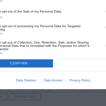
Τοποθεσία:
In
Παναθηναϊκό Στάδιο (Καλλιμάρμαρο), Αθήνα
o opt-out of the Sale of my Personal Data.
In
Καλλιμάρμαρο Παναθηναϊκό Στάδιο
to opt-out of processing my Personal Data for Targeted
ing.
In
μάθετε πρώτοι όλες τις ειδήσεις
o opt-out of Collection, Use, Retention, Sale, and/or Sharing
ολιτισμό στο
Culturenow.gr
ersonal Data that Is Unrelated with the Purposes for which it
lected.
In
r
Δες
CONFIRM
Data Deletion
Data Access
Privacy Policy
ΜΠΕΖΟΣ
ΔΗΜΗΤΡΗΣ ΜΠΑΣΗΣ
ΕΝΤΕΧΝΟ - ΛΑΪΚΟ - ΠΑΡΑΔΟΣΙΑΚ
ΝΗ
ΚΩΣΤΑΣ ΜΑΚΕΔΟΝΑΣ
ΚΩΣΤΑΣ ΧΑΤΖΗΣ
ΛΑΚΗΣ ΛΑΖ
ΦΗ
ΣΥΝΑΥΛΙΕΣ 2025