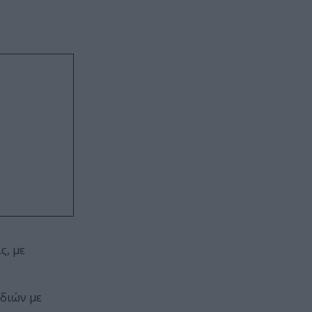
ς, με
ιδιών με