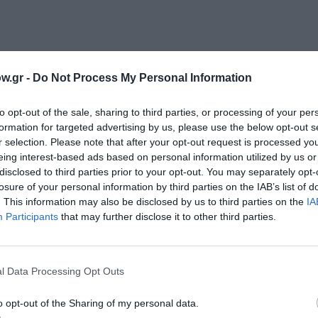
w.gr -
Do Not Process My Personal Information
to opt-out of the sale, sharing to third parties, or processing of your per
formation for targeted advertising by us, please use the below opt-out s
r selection. Please note that after your opt-out request is processed y
Σ
eing interest-based ads based on personal information utilized by us or
)
disclosed to third parties prior to your opt-out. You may separately opt-
losure of your personal information by third parties on the IAB’s list of
ρωδία Λιβαδειάς)
. This information may also be disclosed by us to third parties on the
IA
Participants
that may further disclose it to other third parties.
σία:
Λάκης Λαζόπουλος
ρατηγός
l Data Processing Opt Outs
o opt-out of the Sharing of my personal data.