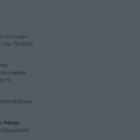
ν τον «σερ»
,
την Τετάρτη
κός
 που άφησε
ας τη
τση αλλά και
 ο
Λάκης
ου ξεχωριστό