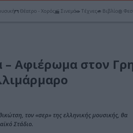
υσική
Θέατρο - Χορός
Σινεμά
Τέχνες
Βιβλίο
Φεσ
α – Αφιέρωμα στον Γρ
λλιμάρμαρο
κώτση, τον «σερ» της ελληνικής μουσικής, θα
ϊκό Στάδιο.