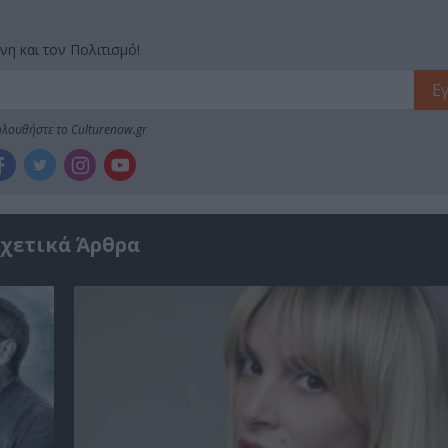
νη και τον Πολιτισμό!
λουθήστε το Culturenow.gr
χετικά Άρθρα