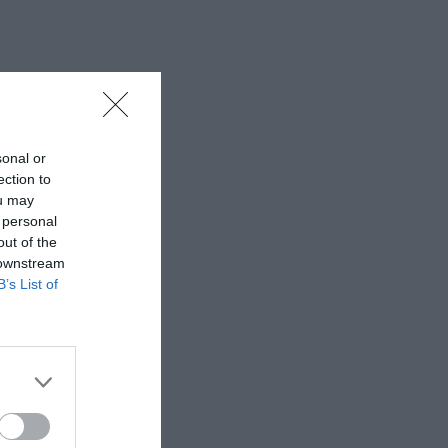
sonal or
ection to
ou may
 personal
out of the
 downstream
B’s List of