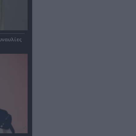
υναυλίες