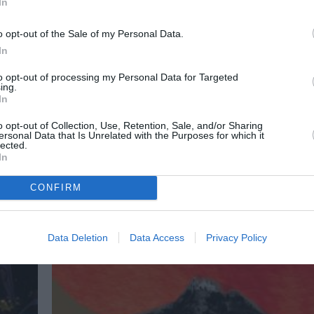
In
ΜΟΥΣΙΚΗ / ΜΟΥΣΙΚΑ ΝΕΑ
Ταξίδι στο Φως: Ο Σταύρος Ξαρχάκ
o opt-out of the Sale of my Personal Data.
Ηρώδειο
In
Ο Σταύρος Ξαρχάκος έρχεται με τη συναυλία «Τ
to opt-out of processing my Personal Data for Targeted
Φως - Από την ανάμνηση...
ing.
In
o opt-out of Collection, Use, Retention, Sale, and/or Sharing
ersonal Data that Is Unrelated with the Purposes for which it
lected.
In
CONFIRM
Data Deletion
Data Access
Privacy Policy