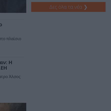
Δες όλα τα νέα
❯
ο
στο πλαίσιο
αν: Η
ΔΕΗ
έατρο Άλσος