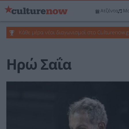
Ατζέντα
Μο
Κάθε μέρα νέοι διαγωνισμοί στο Culturenow.g
Ηρώ Σαΐα