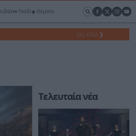
τιβάλ
Παιδί
Θέματα
Δες εδώ!
❯
Τελευταία νέα