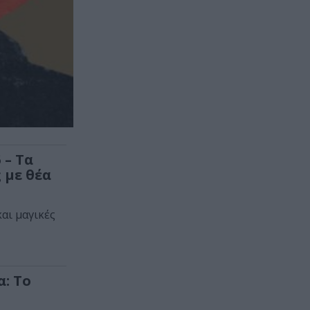
 – Τα
 με θέα
αι μαγικές
: Το