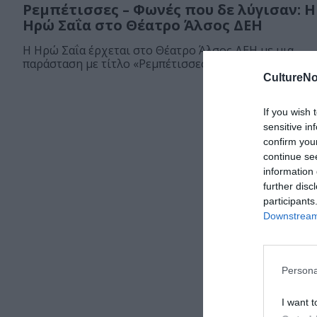
Ρεμπέτισσες – Φωνές που δε λύγισαν: Η
Ηρώ Σαΐα στο Θέατρο Άλσος ΔΕΗ
Η Ηρώ Σαΐα έρχεται στο Θέατρο Άλσος ΔΕΗ με μια
παράσταση με τίτλο «Ρεμπέτισσες...
CultureNo
If you wish 
sensitive in
confirm you
continue se
information 
further disc
participants
Downstream 
Persona
I want t