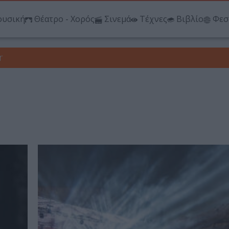
υσική
Θέατρο - Χορός
Σινεμά
Τέχνες
Βιβλίο
Φεσ
r