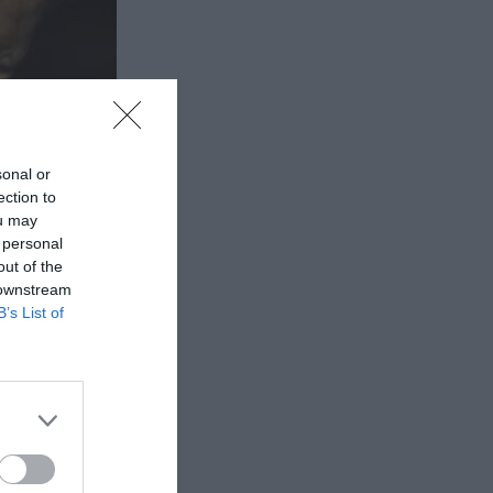
sonal or
ection to
ou may
 personal
out of the
 downstream
B’s List of