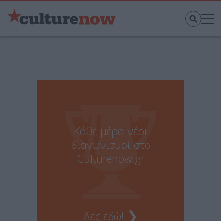
Κάθε μέρα νέοι
διαγωνισμοί στο
Culturenow.gr
❯
Δες εδώ!