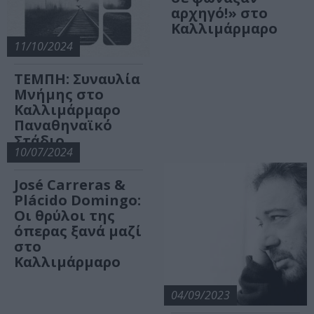
αρχηγό!» στο
Καλλιμάρμαρο
11/10/2024
ΤΕΜΠΗ: Συναυλία
Μνήμης στο
Καλλιμάρμαρο
Παναθηναϊκό
Στάδιο
10/07/2024
José Carreras &
Plácido Domingo:
Οι θρύλοι της
όπερας ξανά μαζί
στο
Καλλιμάρμαρο
04/09/2023