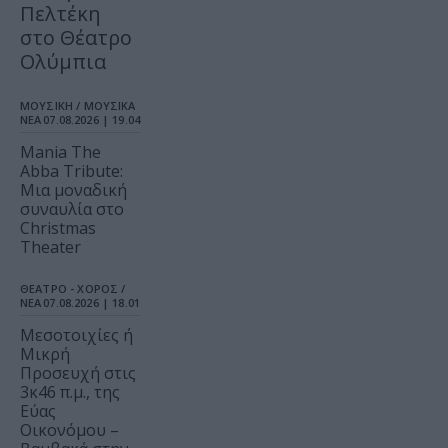
Πελτέκη
στο Θέατρο
Ολύμπια
ΜΟΥΣΙΚΗ / ΜΟΥΣΙΚΑ
ΝΕΑ
07.08.2026 | 19.04
Mania The
Abba Tribute:
Μια μοναδική
συναυλία στο
Christmas
Theater
ΘΕΑΤΡΟ - ΧΟΡΟΣ /
ΝΕΑ
07.08.2026 | 18.01
Μεσοτοιχίες ή
Μικρή
Προσευχή στις
3κ46 π.μ., της
Εύας
Οικονόμου –