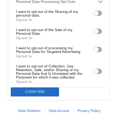
Κερκίδα: 12€ || Στο ταμείο την μέρα της συναυλίας: Α
Personal Data Processing Opt Outs
ΖΩΝΗ Αρένα όρθιων, Α ΖΩΝΗ Κερκίδα: 18€ | Β ΖΩΝΗ
Αρένα όρθιων, Β ΖΩΝΗ Κερκίδα: 15€ || ΑΜΕΑ:
I want to opt-out of the Sharing of my
personal data.
Προσφορά ως την Κυριακή 30 Απριλίου: 9€ | Από 1
Opted In
Μαΐου ως 14 Ιουνίου: 12€
I want to opt-out of the Sale of my
Πληροφορίες / Κρατήσεις:
Personal Data.
Opted In
Τηλ.: 210 9024100 |
panathenaicstadium.gr
I want to opt-out of processing my
Personal Data for Targeted Advertising.
Opted In
Ακολουθήστε το Culturenow.gr στο
Google News
και
μάθετε πρώτοι όλες τις ειδήσεις
I want to opt-out of Collection, Use,
Retention, Sale, and/or Sharing of my
Personal Data that Is Unrelated with the
Δείτε όλα τα
τελευταία νέα
για την Τέχνη και τον
Purposes for which it was collected.
Πολιτισμό στο
Culturenow.gr
Opted In
CONFIRM
Νέοι Διαγωνισμοί
❯
Tags
Data Deletion
Data Access
Privacy Policy