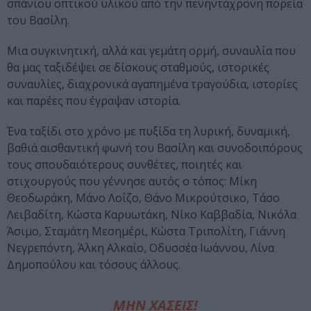
σπάνιου οπτικού υλικού από την πενηντάχρονη πορεία
του Βασίλη.
Μια συγκινητική, αλλά και γεμάτη ορμή, συναυλία που
θα μας ταξιδέψει σε δίσκους σταθμούς, ιστορικές
συναυλίες, διαχρονικά αγαπημένα τραγούδια, ιστορίες
και παρέες που έγραψαν ιστορία.
Ένα ταξίδι στο χρόνο με πυξίδα τη λυρική, δυναμική,
βαθιά αισθαντική φωνή του Βασίλη και συνοδοιπόρους
τους σπουδαιότερους συνθέτες, ποιητές και
στιχουργούς που γέννησε αυτός ο τόπος: Μίκη
Θεοδωράκη, Μάνο Λοΐζο, Θάνο Μικρούτσικο, Τάσο
Λειβαδίτη, Κώστα Καρυωτάκη, Νίκο Καββαδία, Νικόλα
Άσιμο, Σταμάτη Μεσημέρι, Κώστα Τριπολίτη, Γιάννη
Νεγρεπόντη, Άλκη Αλκαίο, Οδυσσέα Ιωάννου, Λίνα
Δημοπούλου και τόσους άλλους.
ΜΗΝ ΧΑΣΕΙΣ!