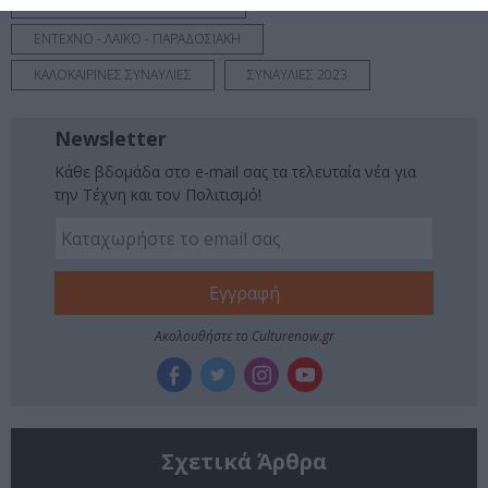
ΒΑΣΙΛΗΣ ΠΑΠΑΚΩΝΣΤΑΝΤΙΝΟΥ
ΕΝΤΕΧΝΟ - ΛΑΪΚΟ - ΠΑΡΑΔΟΣΙΑΚΗ
ΚΑΛΟΚΑΙΡΙΝΕΣ ΣΥΝΑΥΛΙΕΣ
ΣΥΝΑΥΛΙΕΣ 2023
Newsletter
Κάθε βδομάδα στο e-mail σας τα τελευταία νέα για
την Τέχνη και τον Πολιτισμό!
Ακολουθήστε το Culturenow.gr
Σχετικά Άρθρα