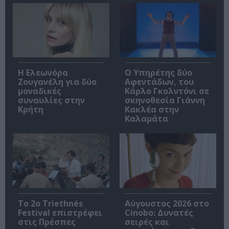
Η Ελεωνόρα
Ο Υπηρέτης δύο
Ζουγανέλη για δύο
Αφεντάδων, του
μοναδικές
Κάρλο Γκολντόνι σε
συναυλίες στην
σκηνοθεσία Γιάννη
Κρήτη
Κακλέα στην
Καλαμάτα
Το 2ο Triethnés
Αύγουστος 2026 στο
Festival επιστρέφει
Cinobo: Δυνατές
στις Πρέσπες
σειρές και