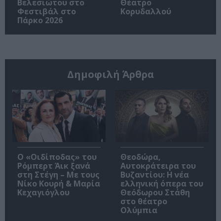
Βελεσιώτου στο
Θέατρο
Φεστιβάλ στο
Κορυδαλλού
Πάρκο 2026
Δημοφιλή Άρθρα
O «Οιδίποδας» του
Θεοδώρα,
Ρόμπερτ Άικ ξανά
Αυτοκράτειρα του
στη Στέγη – Με τους
Βυζαντίου: Η νέα
Νίκο Κουρή & Μαρία
ελληνική όπερα του
Κεχαγιόγλου
Θεόδωρου Στάθη
στο θέατρο
Ολύμπια