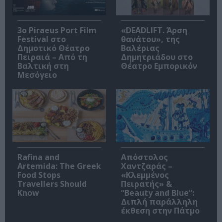
3o Piraeus Port Film
«DEADLIFT. Άρση
Festival στο
θανάτου», της
Δημοτικό Θέατρο
Βαλέριας
Πειραιά – Από τη
Δημητριάδου στο
Βαλτική στη
Θέατρο Εμπορικόν
Μεσόγειο
Rafina and
Απόστολος
Artemida: The Greek
Χαντζαράς –
Food Stops
«Κλεμμένος
Travellers Should
Πειρατής» &
Know
“Beauty and Blue”:
Διπλή παράλληλη
έκθεση στην Πάτμο