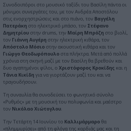
Συνοδοιπόροι στο μουσικό ταξίδι του Βασίλη πάντα οι
μόνιμοι συνεργάτες του, με τον Ανδρέα Αποστόλου
στις ενορχηστρώσεις και στο πιάνο, τον
Βαγγέλη
Πατεράκη
στο ηλεκτρικό μπάσο, τον
Στέφανο
Δημητρίου
στην drums, την
Μαίρη Μπρόζη
στο βιολί,
τον
Γιάννη Αυγέρη
στην ηλεκτρική κιθάρα, τον
Απόστολο Μόσιο
στην ακουστική κιθάρα και τον
Γιώργο Θεοδωρόπουλο
στα πλήκτρα. Μετά από πολλά
χρόνια στη σκηνή μαζί με τον Βασίλη θα βρεθούν και
δυο αγαπημένοι φίλοι, ο
Χριστόφορος Κροκίδης
και η
Τάνια Κικίδη
για να γιορτάζουν μαζί του και να
τραγουδήσουν.
Τη συναυλία θα συνοδεύσει το φωνητικό σύνολο
«Ρυθμός» με τη μουσική του πολυφωνία και μαέστρο
τον
Νικόλαο Χιώτογλου
.
Την Τετάρτη 14 Ιουνίου το
Καλλιμάρμαρο
θα
«πλημμυρίσει» από τη φλόγα της καρδιάς μας και τη