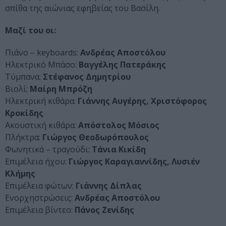
σπίθα της αιώνιας εφηβείας του Βασίλη.
Μαζί του οι:
Πιάνο – keyboards:
Ανδρέας Αποστόλου
Ηλεκτρικό Μπάσο:
Βαγγέλης Πατεράκης
Τύμπανα:
Στέφανος Δημητρίου
Βιολί:
Μαίρη Μπρόζη
Ηλεκτρική κιθάρα:
Γιάννης Αυγέρης, Χριστόφορος
Κροκίδης
Ακουστική κιθάρα:
Απόστολος Μόσιος
Πλήκτρα:
Γιώργος Θεοδωρόπουλος
Φωνητικά – τραγούδι:
Τάνια Κικίδη
Επιμέλεια ήχου:
Γιώργος Καραγιαννίδης, Λυσιέν
Κλήμης
Επιμέλεια φώτων:
Γιάννης Δίπλας
Ενορχηστρώσεις:
Ανδρέας Αποστόλου
Επιμέλεια βίντεο:
Πάνος Ζενίδης