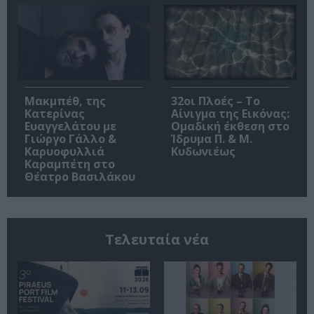
Μακμπέθ, της
32οι Πλοές – Το
Κατερίνας
Αίνιγμα της Εικόνας:
Ευαγγελάτου με
Ομαδική έκθεση στο
Γιώργο Γάλλο &
Ίδρυμα Π. & Μ.
Καρυοφυλλιά
Κυδωνιέως
Καραμπέτη στο
Θέατρο Βασιλάκου
Τελευταία νέα