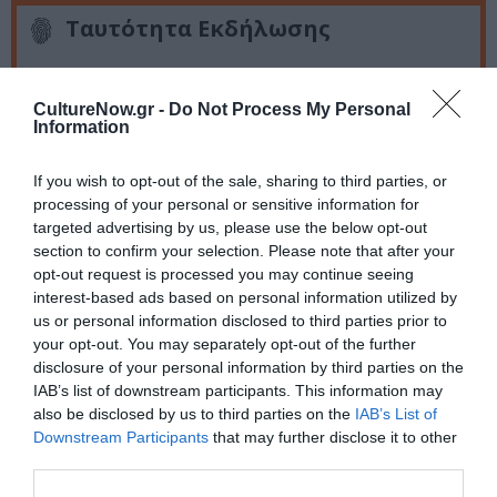
Ταυτότητα Εκδήλωσης
Ημερομηνία:
CultureNow.gr -
Do Not Process My Personal
14/06/2023
Information
Ώρα έναρξης: 21:00 | Πόρτες: 18:00
If you wish to opt-out of the sale, sharing to third parties, or
Τοποθεσία:
processing of your personal or sensitive information for
targeted advertising by us, please use the below opt-out
Παναθηναϊκό Στάδιο (Καλλιμάρμαρο), Αθήνα
section to confirm your selection. Please note that after your
opt-out request is processed you may continue seeing
Καλλιμάρμαρο Παναθηναϊκό Στάδιο
interest-based ads based on personal information utilized by
us or personal information disclosed to third parties prior to
Eισιτήρια:
your opt-out. You may separately opt-out of the further
disclosure of your personal information by third parties on the
Προπώληση: Προσφορά ως την Κυριακή 30 Απριλίου: Α
IAB’s list of downstream participants. This information may
ΖΩΝΗ Αρένα όρθιων, Α ΖΩΝΗ Κερκίδα: 12€ | Β ΖΩΝΗ
also be disclosed by us to third parties on the
IAB’s List of
Αρένα όρθιων, Β ΖΩΝΗ Κερκίδα: 9€ || Από 1 Μαΐου
Downstream Participants
that may further disclose it to other
ως 14 Ιουνίου: Α ΖΩΝΗ, Αρένα όρθιων, Α ΖΩΝΗ
third parties.
Κερκίδα: 15€ | Β ΖΩΝΗ, Αρένα όρθιων, Β ΖΩΝΗ