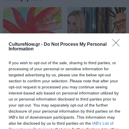
CultureNow.gr -
Do Not Process My Personal
Information
If you wish to opt-out of the sale, sharing to third parties, or
processing of your personal or sensitive information for
ΦΕΣΤΙΒΑΛ / ΝΕΑ
ΜΟΥΣΙΚΗ / ΜΟΥΣΙΚΑ ΝΕΑ
targeted advertising by us, please use the below opt-out
Έρχεται το 12ο
Τα τραγούδια
section to confirm your selection. Please note that after your
Φεστιβάλ
μας: Ευανθία
opt-out request is processed you may continue seeing
Δάσους:
Ρεμπούτσικα &
interest-based ads based on personal information utilized by
Πρόγραμμα
Άρης Δαβαράκης
us or personal information disclosed to third parties prior to
Μαΐου – Ιουλίου
στο Θέατρο
your opt-out. You may separately opt-out of the further
Παλλάς
disclosure of your personal information by third parties on the
IAB’s list of downstream participants. This information may
also be disclosed by us to third parties on the
IAB’s List of