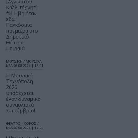
[Αγνώστου
Καλλιτέχνη*]
*Η Ήβη ήταν
εδώ:
Παγκόσμια
πρεμιέρα στο
Δημοτικό
Θέατρο
Πειραιά
ΜΟΥΣΙΚΗ / ΜΟΥΣΙΚΑ
ΝΕΑ
06.08.2026 | 18.01
Η Μουσική
Τεχνόπολη
2026
υποδέχεται
έναν δυναμικό
συναυλιακό
Σεπτέμβριο!
ΘΕΑΤΡΟ - ΧΟΡΟΣ /
ΝΕΑ
06.08.2026 | 17.26
Ο Θάνατος και