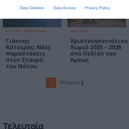
Data Deletion
Data Access
Privacy Policy
ΜΟΥΣΙΚΗ / ΜΟΥΣΙΚΑ ΝΕΑ
ΠΑΙΔΙ / ΝΕΑ
Γιάννης
Χριστουγεννιάτικο
Κότσιρας: Νέες
Χωριό 2025 – 2026
παραστάσεις
στο Πεδίον του
στον Σταυρό
Άρεως
του Νότου
1
Επόμενη ❯
Τελευταία