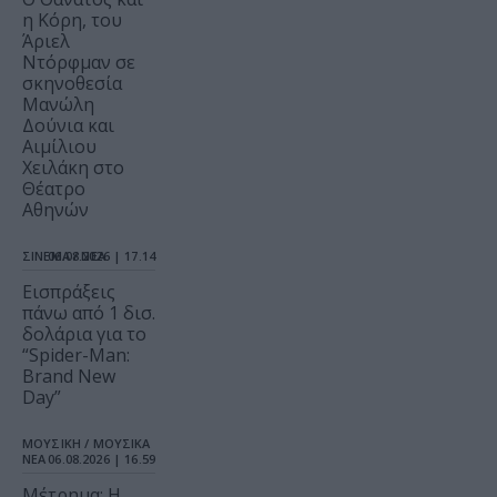
η Κόρη, του
Άριελ
Ντόρφμαν σε
σκηνοθεσία
Μανώλη
Δούνια και
Αιμίλιου
Χειλάκη στο
Θέατρο
Αθηνών
ΣΙΝΕΜΑ / ΝΕΑ
06.08.2026 | 17.14
Εισπράξεις
πάνω από 1 δισ.
δολάρια για το
“Spider-Man:
Brand New
Day”
ΜΟΥΣΙΚΗ / ΜΟΥΣΙΚΑ
ΝΕΑ
06.08.2026 | 16.59
Μέτρημα: Η