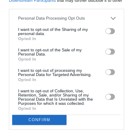
Downstream Participants
that may further disclose it to other
third parties.
Personal Data Processing Opt Outs
I want to opt-out of the Sharing of my
personal data.
Opted In
I want to opt-out of the Sale of my
Personal Data.
ΜΟΥΣΙΚΗ / ΜΟΥΣΙΚΑ ΝΕΑ
ΘΕΜΑΤΑ / ΝΕΑ
Opted In
Βασίλης
Διαγωνισμοί –
Τσιτσάνης για
Κερδίστε δωρεάν
I want to opt-out of processing my
Personal Data for Targeted Advertising.
πάντα: Συναυλία-
προσκλήσεις
Opted In
αφιέρωμα στο
από 25 έως 30
Θέατρο Παλλάς
Ιανουαρίου 2026
I want to opt-out of Collection, Use,
Retention, Sale, and/or Sharing of my
Personal Data that Is Unrelated with the
Purposes for which it was collected.
Opted In
CONFIRM