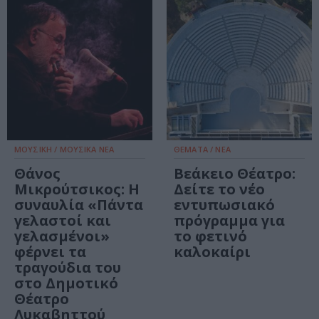
ΜΟΥΣΙΚΗ / ΜΟΥΣΙΚΑ ΝΕΑ
ΘΕΜΑΤΑ / ΝΕΑ
Θάνος
Βεάκειο Θέατρο:
Μικρούτσικος: Η
Δείτε το νέο
συναυλία «Πάντα
εντυπωσιακό
γελαστοί και
πρόγραμμα για
γελασμένοι»
το φετινό
φέρνει τα
καλοκαίρι
τραγούδια του
στο Δημοτικό
Θέατρο
Λυκαβηττού