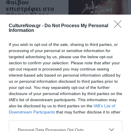
Φοίβου
επιστρέφει στο
Θέατρο Άλσος
ΔΕΗ
CultureNow.gr -
Do Not Process My Personal
Information
If you wish to opt-out of the sale, sharing to third parties, or
ΜΟΥΣΙΚΗ / ΜΟΥΣΙΚΑ ΝΕΑ
processing of your personal or sensitive information for
Δήμητρα
targeted advertising by us, please use the below opt-out
Σελεμίδου –
section to confirm your selection. Please note that after your
Λάθος η αγάπη
opt-out request is processed you may continue seeing
είχε γραφτεί:
interest-based ads based on personal information utilized by
Παρουσίαση
us or personal information disclosed to third parties prior to
δίσκου στον Ιανό
your opt-out. You may separately opt-out of the further
της Αθήνας
disclosure of your personal information by third parties on the
IAB’s list of downstream participants. This information may
also be disclosed by us to third parties on the
IAB’s List of
Downstream Participants
that may further disclose it to other
third parties.
Personal Data Processing Opt Outs