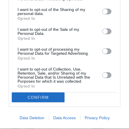
I want to opt-out of the Sharing of my
personal data.
Opted In
I want to opt-out of the Sale of my
Personal Data.
ΜΟΥΣΙΚΗ / ΜΟΥΣΙΚΑ ΝΕΑ
ΜΟΥΣΙΚΗ / ΜΟΥΣΙΚΑ ΝΕΑ
Opted In
ΑΞΙΟΣ ΕΣΤΙ:
Rockwave
I want to opt-out of processing my
Συναυλία –
Festival 2025:
Personal Data for Targeted Advertising.
Αφιέρωμα στον
Ελευθερία
Opted In
Γρηγόρη
Αρβανιτάκη &
Μπιθικώτση στο
Μάριος
I want to opt-out of Collection, Use,
Retention, Sale, and/or Sharing of my
Καλλιμάρμαρο
Φραγκούλης στο
Personal Data that Is Unrelated with the
Purposes for which it was collected.
Θέατρο
Opted In
Λυκαβηττού –
Ακύρωση
CONFIRM
Data Deletion
Data Access
Privacy Policy