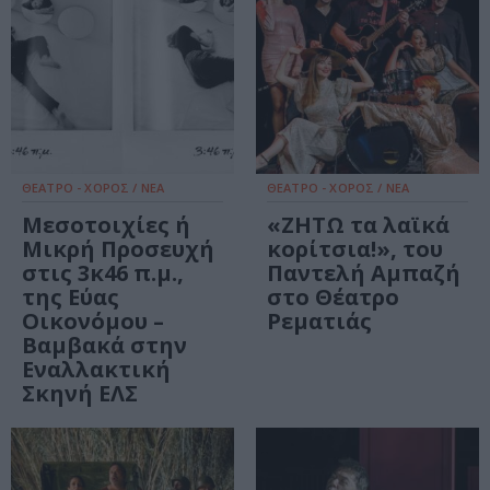
ΘΕΑΤΡΟ - ΧΟΡΟΣ / ΝΕΑ
ΘΕΑΤΡΟ - ΧΟΡΟΣ / ΝΕΑ
Μεσοτοιχίες ή
«ΖΗΤΩ τα λαϊκά
Μικρή Προσευχή
κορίτσια!», του
στις 3κ46 π.μ.,
Παντελή Αμπαζή
της Εύας
στο Θέατρο
Οικονόμου –
Ρεματιάς
Βαμβακά στην
Εναλλακτική
Σκηνή ΕΛΣ