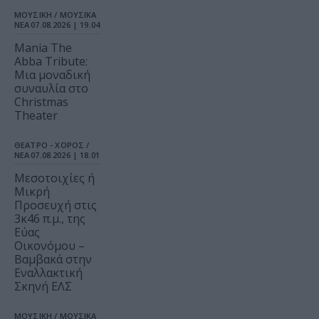
ΜΟΥΣΙΚΗ / ΜΟΥΣΙΚΑ
ΝΕΑ
07.08.2026 | 19.04
Mania The
Abba Tribute:
Μια μοναδική
συναυλία στο
Christmas
Theater
ΘΕΑΤΡΟ - ΧΟΡΟΣ /
ΝΕΑ
07.08.2026 | 18.01
Μεσοτοιχίες ή
Μικρή
Προσευχή στις
3κ46 π.μ., της
Εύας
Οικονόμου –
Βαμβακά στην
Εναλλακτική
Σκηνή ΕΛΣ
ΜΟΥΣΙΚΗ / ΜΟΥΣΙΚΑ