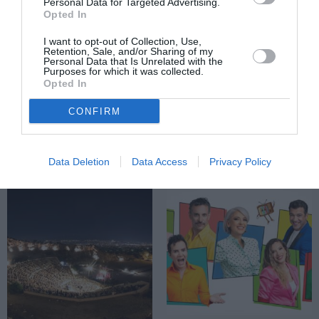
Personal Data for Targeted Advertising.
Opted In
ΘΕΑΤΡΟ - ΧΟΡΟΣ / ΝΕΑ
ΦΕΣΤΙΒΑΛ / ΝΕΑ
I want to opt-out of Collection, Use,
Retention, Sale, and/or Sharing of my
Πέρσες, του
3ο Φεστιβάλ
Personal Data that Is Unrelated with the
Purposes for which it was collected.
Αισχύλου σε
Ακροναυπλίας –
Opted In
σκηνοθεσία
Δείτε το
Χρήστου
αναλυτικό
CONFIRM
Θεοδωρίδη στο
πρόγραμμα
Αρχαίο Θέατρο
Φιλίππων
Data Deletion
Data Access
Privacy Policy