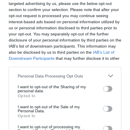
targeted advertising by us, please use the below opt-out
section to confirm your selection. Please note that after your
opt-out request is processed you may continue seeing
interest-based ads based on personal information utilized by
ΘΕΑΤΡΟ - ΧΟΡΟΣ / ΝΕΑ
ΘΕΑΤΡΟ - ΧΟΡΟΣ / ΝΕΑ
us or personal information disclosed to third parties prior to
your opt-out. You may separately opt-out of the further
Βάκχες, του
Ευτυχισμένες
disclosure of your personal information by third parties on the
Ευριπίδη σε
μέρες, του
IAB’s list of downstream participants. This information may
σκηνοθεσία
Σάμιουελ Μπέκετ
also be disclosed by us to third parties on the
IAB’s List of
Γιάβορ Γκάρντεφ
σε σκηνοθεσία
Downstream Participants
that may further disclose it to other
στο Δημοτικό
Δημήτρη
third parties.
Θέατρο
Τάρλοου στα
Λυκαβηττού
Αισχύλεια 2026
Personal Data Processing Opt Outs
I want to opt-out of the Sharing of my
personal data.
Opted In
I want to opt-out of the Sale of my
Personal Data.
Opted In
I want to opt-out of processing my