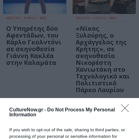
ΘΕΑΤΡΟ - ΧΟΡΟΣ / ΝΕΑ
ΘΕΑΤΡΟ - ΧΟΡΟΣ / ΝΕΑ
Ο Υπηρέτης δύο
«Νίκος
Αφεντάδων, του
Ξυλούρης, ο
Κάρλο Γκολντόνι
Αρχάγγελος της
σε σκηνοθεσία
Κρήτης», σε
Γιάννη Κακλέα
σκηνοθεσία
στην Καλαμάτα
Νικορέστη
Χανιωτάκη στο
Τεχνολογικό και
Πολιτιστικό
Πάρκο Λαυρίου
CultureNow.gr -
Do Not Process My Personal
Information
If you wish to opt-out of the sale, sharing to third parties, or
processing of your personal or sensitive information for