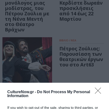
μονόλογος μιας
Κερδίστε δωρεάν
μοδίστρας, του
προσκλήσεις
Πέτρου Ζούλια με
από 14 έως 22
τη Νένα Μεντή
Μαρτίου
στο Θέατρο
Βράχων
ΒΙΒΛΙΟ / ΝΕΑ
Πέτρος Ζούλιας:
Παρουσίαση των
θεατρικών έργων
του στο Art63
ΘΕΑΤΡΟ - ΧΟΡΟΣ / ΚΡΙΤΙΚΕΣ -
CultureNow.gr -
Do Not Process My Personal
REVIEWS
Information
Το «Μεγάλο μας
Τσίρκο» σε
If you wish to opt-out of the sale, sharing to third parties, or