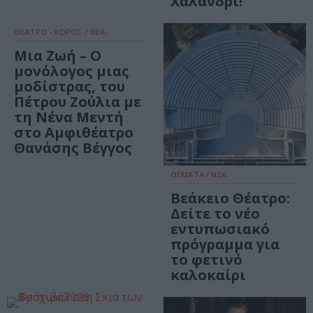
Χαλάνδρι!
ΘΕΑΤΡΟ - ΧΟΡΟΣ / ΝΕΑ
Μια Ζωή – Ο
μονόλογος μιας
μοδίστρας, του
Πέτρου Ζούλια με
τη Νένα Μεντή
στο Αμφιθέατρο
Θανάσης Βέγγος
ΘΕΜΑΤΑ / ΝΕΑ
Βεάκειο Θέατρο:
Δείτε το νέο
εντυπωσιακό
πρόγραμμα για
το φετινό
καλοκαίρι