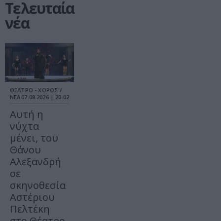
Τελευταία
νέα
ΘΕΑΤΡΟ - ΧΟΡΟΣ /
ΝΕΑ
07.08.2026 | 20.02
Αυτή η
νύχτα
μένει, του
Θάνου
Αλεξανδρή
σε
σκηνοθεσία
Αστέριου
Πελτέκη
στο Θέατρο