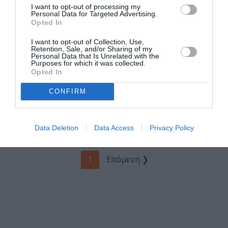
Προτάσεις για 29-
I want to opt-out of processing my
30 Νοεμβρίου
Personal Data for Targeted Advertising.
Opted In
ΘΕΑΤΡΟ - ΧΟΡΟΣ / ΝΕΑ
ΘΕΑΤΡΟ - ΧΟΡΟΣ / ΑΡΘΡΑ
I want to opt-out of Collection, Use,
Retention, Sale, and/or Sharing of my
Θεατρικά
Ο Κώστας
Personal Data that Is Unrelated with the
Βραβεία Κοινού
Βασαρδάνης μας
Purposes for which it was collected.
Opted In
2025: Οι
προσκαλεί στα
παραστάσεις που
ανάλαφρα, μα και
CONFIRM
βραβεύτηκαν –
σκληρά «Εξι
Θρίαμβος του
μαθήματα χορού
«Φάουστ»
σε έξι
Data Deletion
Data Access
Privacy Policy
εβδομάδες»
1
Επόμενη ❯