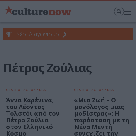
Νέοι Διαγωνισμοί
❯
Πέτρος Ζούλιας
ΘΕΑΤΡΟ - ΧΟΡΟΣ / ΝΕΑ
ΘΕΑΤΡΟ - ΧΟΡΟΣ / ΝΕΑ
Άννα Καρένινα,
«Μια Ζωή – Ο
του Λέοντος
μονόλογος μιας
Τολστόι από τον
μοδίστρας»: Η
Πέτρο Ζούλια
παράσταση με τη
στον Ελληνικό
Νένα Μεντή
Κόσμο
συνεχίζει την