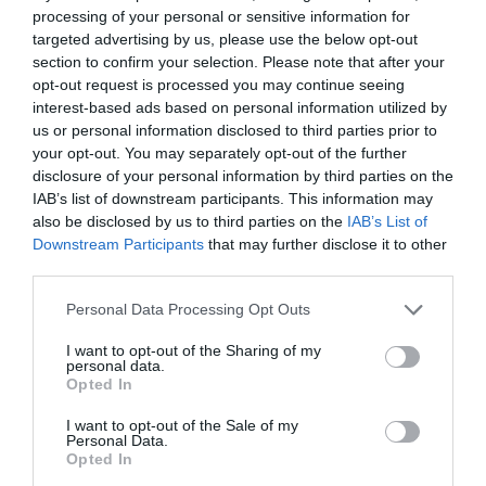
σκηνοθεσία
processing of your personal or sensitive information for
Πέτρου Ζούλια
targeted advertising by us, please use the below opt-out
στο Ίδρυμα
section to confirm your selection. Please note that after your
Μείζονος
opt-out request is processed you may continue seeing
Ελληνισμού |
interest-based ads based on personal information utilized by
Κριτική Θεάτρου
us or personal information disclosed to third parties prior to
your opt-out. You may separately opt-out of the further
disclosure of your personal information by third parties on the
ΘΕΜΑΤΑ / ΝΕΑ
IAB’s list of downstream participants. This information may
Σαββατοκύριακο
also be disclosed by us to third parties on the
IAB’s List of
στην Αθήνα:
Downstream Participants
that may further disclose it to other
Προτάσεις για 3-4
third parties.
Ιανουαρίου
Personal Data Processing Opt Outs
I want to opt-out of the Sharing of my
personal data.
Opted In
ΘΕΜΑΤΑ / ΝΕΑ
I want to opt-out of the Sale of my
Σαββατοκύριακο
Personal Data.
Opted In
στην Αθήνα: