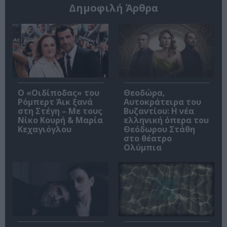
Δημοφιλή Άρθρα
O «Οιδίποδας» του
Θεοδώρα,
Ρόμπερτ Άικ ξανά
Αυτοκράτειρα του
στη Στέγη – Με τους
Βυζαντίου: Η νέα
Νίκο Κουρή & Μαρία
ελληνική όπερα του
Κεχαγιόγλου
Θεόδωρου Στάθη
στο θέατρο
Ολύμπια