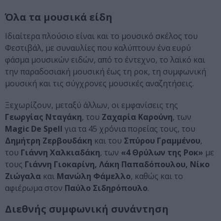
Όλα τα μουσικά είδη
Ιδιαίτερα πλούσιο είναι και το μουσικό σκέλος του
Φεστιβάλ, με συναυλίες που καλύπτουν ένα ευρύ
φάσμα μουσικών ειδών, από το έντεχνο, το λαϊκό και
την παραδοσιακή μουσική έως τη ροκ, τη συμφωνική
μουσική και τις σύγχρονες μουσικές αναζητήσεις.
Ξεχωρίζουν, μεταξύ άλλων, οι εμφανίσεις της
Γεωργίας Νταγάκη
, του
Ζαχαρία Καρούνη
, των
Magic De Spell
για τα 45 χρόνια πορείας τους, του
Δημήτρη Ζερβουδάκη
και του
Σπύρου Γραμμένου
,
του
Γιάννη Χαλκιαδάκη
, των
«4 Θρύλων της Ροκ»
με
τους
Γιάννη Γιοκαρίνη, Λάκη Παπαδόπουλου, Νίκο
Ζιώγαλα
και
Μανώλη Φάμελλο
, καθώς και το
αφιέρωμα στον
Παύλο Σιδηρόπουλο
.
Διεθνής συμφωνική συνάντηση