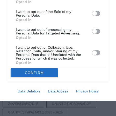
Ακολουθήστε το Culturenow.gr στο
Google News
και
Opted In
μάθετε πρώτοι όλες τις ειδήσεις
I want to opt-out of the Sale of my
Personal Data.
Δείτε όλα τα
τελευταία νέα
για την Τέχνη και τον
Opted In
Πολιτισμό στο
Culturenow.gr
I want to opt-out of processing my
Personal Data for Targeted Advertising.
Νέοι Διαγωνισμοί
❯
Opted In
I want to opt-out of Collection, Use,
Tags
Retention, Sale, and/or Sharing of my
Personal Data that Is Unrelated with the
Purposes for which it was collected.
MAGIC DE SPELL
POP - ROCK - ALTERNATIVE
Opted In
STAND UP COMEDY
UNDERGROUND YOUTH ORCHESTRA
CONFIRM
ΑΠΟΣΤΟΛΟΣ ΡΙΖΟΣ
ΓΕΩΡΓΙΑ ΝΤΑΓΑΚΗ
ΓΙΑΝΝΗΣ ΓΙΟΚΑΡΙΝΗΣ
ΔΗΜΗΤΡΗΣ ΖΕΡΒΟΥΔΑΚΗΣ
Data Deletion
Data Access
Privacy Policy
ΕΛΛΗΝΙΚΟ ΕΡΓΟ
ΕΛΛΗΝΙΚΟ ΡΟΚ
ΖΑΧΑΡΙΑΣ ΚΑΡΟΥΝΗΣ
ΘΑΝΑΣΗΣ ΠΑΠΑΘΑΝΑΣΙΟΥ
ΘΕΑΤΡΙΚΕΣ ΠΑΡΑΣΤΑΣΕΙΣ 2025 – 2026