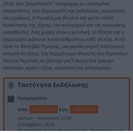
2026, ένα “χειροποίητο” πρόγραμμα με επιλεγμένες
παραστάσεις, νέες δημιουργίες και εκδηλώσεις για μικρούς
και μεγάλους. Η Ρεματιά μας θα γίνει και φέτος τόπος
συνάντησης της τέχνης, του πολιτισμού και της κοινωνικής
ευαισθησίας, ένας χώρος όπου η μουσική, το θέατρο και η
δημιουργία φέρνουν κοντά ανθρώπους κάθε ηλικίας. Αυτό
είναι το Φεστιβάλ Ρεματιάς, μια μεγάλη γιορτή πολιτισμού,
ανοιχτή σε όλους. Σας περιμένουμε όλους/ες στο Ευριπίδειο
Θέατρο Ρεματιάς να ζήσουμε μαζί ακόμη ένα όμορφο
καλοκαίρι γεμάτο τέχνη, συγκίνηση και αλληλεγγύη».
Ταυτότητα Εκδήλωσης
Ημερομηνία:
02/07/2026
19/09/2026
Από:
Εως:
Ιούλιος – Αύγουστος: 21:00
Σεπτέμβριος: 20:30
5ο Φεστιβάλ Κουκλοθεάτρου (12/9). Παραστάσεις για