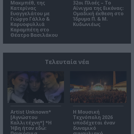
Μακμπέθ, της
32οι Πλοές – Το
Κατερίνας
Αίνιγμα της Εικόνας:
Ευαγγελάτου με
Ομαδική έκθεση στο
Γιώργο Γάλλο &
Ίδρυμα Π. & Μ.
Καρυοφυλλιά
Κυδωνιέως
Καραμπέτη στο
Θέατρο Βασιλάκου
Τελευταία νέα
Artist Unknown*
Η Μουσική
[Αγνώστου
Τεχνόπολη 2026
Καλλιτέχνη*] *Η
υποδέχεται έναν
Ήβη ήταν εδώ:
δυναμικό
Παγκόσμια
συναυλιακό