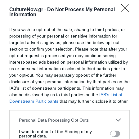
παιδιά στις 18:30 και 19:30 και για ενήλικες στις 21:00.
CultureNow.gr -
Do Not Process My Personal
Information
Τοποθεσία:
Ευριπίδειο Θέατρο Ρεματιάς, Πεζόδρομος Προφήτη
If you wish to opt-out of the sale, sharing to third parties, or
Ηλία, Πολύδροσο Χαλανδρίου
processing of your personal or sensitive information for
targeted advertising by us, please use the below opt-out
Θέατρο Ρεματιάς
section to confirm your selection. Please note that after your
opt-out request is processed you may continue seeing
Eισιτήρια:
interest-based ads based on personal information utilized by
us or personal information disclosed to third parties prior to
Για τις δωρεάν παραστάσεις, η είσοδος θα γίνεται με
your opt-out. You may separately opt-out of the further
σειρά προτεραιότητας, χωρίς να απαιτείται εκ των
disclosure of your personal information by third parties on the
προτέρων κράτηση.
IAB’s list of downstream participants. This information may
also be disclosed by us to third parties on the
IAB’s List of
Για τις παραστάσεις με εισιτήριο, απαιτείται κράτηση.
Downstream Participants
that may further disclose it to other
third parties.
Πληροφορίες / Κρατήσεις:
Personal Data Processing Opt Outs
chalandri.gr
|
theatrorematias.gr
I want to opt-out of the Sharing of my
personal data.