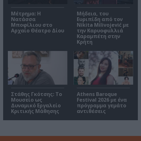
Μέτρημα: Η
Μήδεια, του
Νατάσσα
Ευριπίδη από τον
Μποφίλιου στο
Nikita Milivojević με
Αρχαίο Θέατρο Δίου
την Καρυοφυλλιά
Καραμπέτη στην
Κρήτη
Στάθης Γκότσης: Το
Athens Baroque
Μουσείο ως
Festival 2026 με ένα
Δυναμικό Εργαλείο
πρόγραμμα γεμάτο
Κριτικής Μάθησης
αντιθέσεις