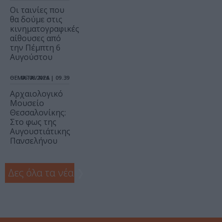
Οι ταινίες που
θα δούμε στις
κινηματογραφικές
αίθουσες από
την Πέμπτη 6
Αυγούστου
ΘΕΜΑΤΑ / ΝΕΑ
06.08.2026 | 09.39
Αρχαιολογικό
Μουσείο
Θεσσαλονίκης:
Στο φως της
Αυγουστιάτικης
Πανσελήνου
Δες όλα τα νέα
❯