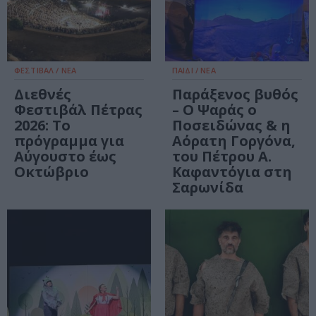
ΦΕΣΤΙΒΑΛ / ΝΕΑ
ΠΑΙΔΙ / ΝΕΑ
Διεθνές
Παράξενος βυθός
Φεστιβάλ Πέτρας
– Ο Ψαράς ο
2026: Το
Ποσειδώνας & η
πρόγραμμα για
Αόρατη Γοργόνα,
Αύγουστο έως
του Πέτρου Α.
Οκτώβριο
Καφαντόγια στη
Σαρωνίδα