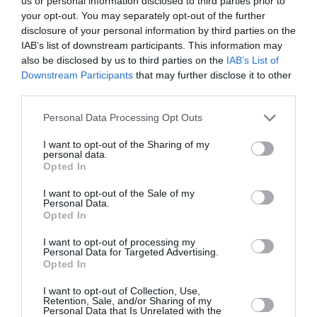
us or personal information disclosed to third parties prior to
your opt-out. You may separately opt-out of the further
ΠΑΙΔΙ / ΝΕΑ
ΦΕΣΤΙΒΑΛ / ΝΕΑ
disclosure of your personal information by third parties on the
O κύριος
55ο Φεστιβάλ
IAB’s list of downstream participants. This information may
Βρομύλος, του
Ολύμπου 2026: Το
also be disclosed by us to third parties on the
IAB’s List of
Ντέιβιντ
πρόγραμμα για
Downstream Participants
that may further disclose it to other
Ουάλιαμς σε
Αύγουστο και
third parties.
σκηνοθεσία
Σεπτέμβριο
Personal Data Processing Opt Outs
Δημήτρη Δεγαΐτη
στο Φεστιβάλ
I want to opt-out of the Sharing of my
στο Πάρκο 2026
personal data.
Opted In
I want to opt-out of the Sale of my
Personal Data.
Opted In
I want to opt-out of processing my
Personal Data for Targeted Advertising.
Opted In
I want to opt-out of Collection, Use,
Retention, Sale, and/or Sharing of my
Personal Data that Is Unrelated with the