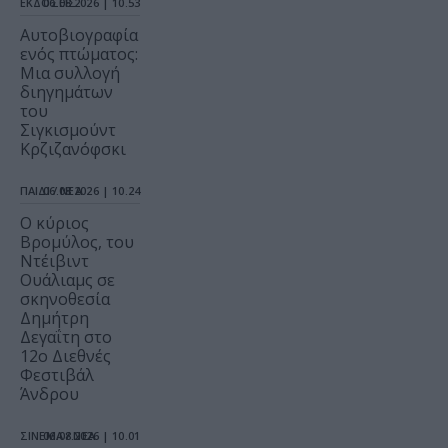
ΕΚΔΟΣΕΙΣ
06.08.2026 | 10.53
Αυτοβιογραφία
ενός πτώματος:
Μια συλλογή
διηγημάτων
του
Σιγκισμούντ
Κρζιζανόφσκι
ΠΑΙΔΙ / ΝΕΑ
06.08.2026 | 10.24
O κύριος
Βρομύλος, του
Ντέιβιντ
Ουάλιαμς σε
σκηνοθεσία
Δημήτρη
Δεγαΐτη στο
12ο Διεθνές
Φεστιβάλ
Άνδρου
ΣΙΝΕΜΑ / ΝΕΑ
06.08.2026 | 10.01