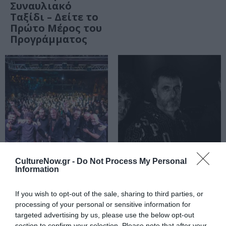
Συναυλιακό
Ταξίδι – Δείτε το
Πρώτο Μέρος του
Προγράμματος
CultureNow.gr -
Do Not Process My Personal
ΜΟΥΣΙΚΗ / ΜΟΥΣΙΚΑ ΝΕΑ
ΜΟΥΣΙΚΗ / ΜΟΥΣΙΚΑ ΝΕΑ
Information
Υπόγεια
30 χρόνια
Ρεύματα, Magic
Υπόγεια Ρεύματα:
If you wish to opt-out of the sale, sharing to third parties, or
de Spell &
Γενέθλια στο
processing of your personal or sensitive information for
Δημήτρης
Κύτταρο!
targeted advertising by us, please use the below opt-out
Μητσοτάκης στο
section to confirm your selection. Please note that after your