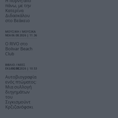
Η πόρνη από
πάνω, με την
Κατερίνα
Διδασκάλου
στο Βεάκειο
ΜΟΥΣΙΚΗ / ΜΟΥΣΙΚΑ
ΝΕΑ
06.08.2026 | 11.36
Ο RIVO στο
Bolivar Beach
Club
ΒΙΒΛΙΟ / ΝΕΕΣ
ΕΚΔΟΣΕΙΣ
06.08.2026 | 10.53
Αυτοβιογραφία
ενός πτώματος:
Μια συλλογή
διηγημάτων
του
Σιγκισμούντ
Κρζιζανόφσκι