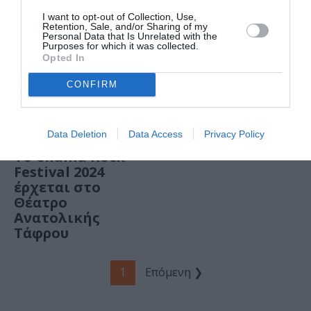
Τεχνόπολη
I want to opt-out of Collection, Use,
Retention, Sale, and/or Sharing of my
Δήμου Αθηναίων:
Personal Data that Is Unrelated with the
Το πρόγραμμα
Purposes for which it was collected.
για τον Ιούνιο
Opted In
2024
CONFIRM
ΦΕΣΤΙΒΑΛ / ΝΕΑ
Data Deletion
Data Access
Privacy Policy
Το Chania Rock
Festival 2024
έρχεται στο
Θέατρο
Ανατολικής
Τάφρου
1
Επόμενη ❯