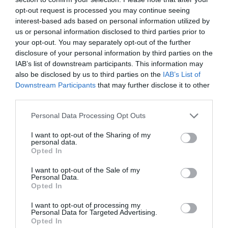
Κύτταρο
opt-out request is processed you may continue seeing
interest-based ads based on personal information utilized by
us or personal information disclosed to third parties prior to
your opt-out. You may separately opt-out of the further
disclosure of your personal information by third parties on the
IAB’s list of downstream participants. This information may
also be disclosed by us to third parties on the
IAB’s List of
Downstream Participants
that may further disclose it to other
third parties.
Personal Data Processing Opt Outs
I want to opt-out of the Sharing of my
ΜΟΥΣΙΚΗ / ΜΟΥΣΙΚΑ ΝΕΑ
ΜΟΥΣΙΚΗ / ΜΟΥΣΙΚΑ ΝΕΑ
personal data.
Opted In
Magic de Spell,
Η Γιορτή για τον
Τσοπάνα Rave,
Παύλο
I want to opt-out of the Sale of my
Frank Panx &
Σιδηρόπουλο στο
Personal Data.
Σαλταδόροι στο
The Other Wind
Opted In
Κύτταρο
Fest
I want to opt-out of processing my
Personal Data for Targeted Advertising.
Opted In
ΘΕΜΑΤΑ / ΝΕΑ