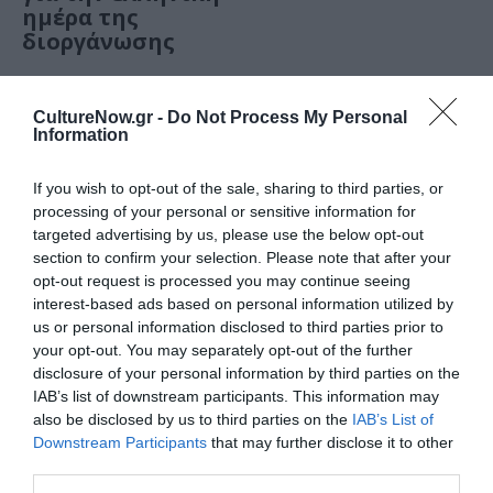
ημέρα της
διοργάνωσης
ΘΕΜΑΤΑ / ΝΕΑ
CultureNow.gr -
Do Not Process My Personal
Σαββατοκύριακο
Information
στην Αθήνα:
Προτάσεις για 28-
If you wish to opt-out of the sale, sharing to third parties, or
29 Μαρτίου
processing of your personal or sensitive information for
targeted advertising by us, please use the below opt-out
section to confirm your selection. Please note that after your
opt-out request is processed you may continue seeing
interest-based ads based on personal information utilized by
ΜΟΥΣΙΚΗ / ΜΟΥΣΙΚΑ ΝΕΑ
us or personal information disclosed to third parties prior to
The Music of
your opt-out. You may separately opt-out of the further
Ennio Morricone:
disclosure of your personal information by third parties on the
Συναυλία από
IAB’s list of downstream participants. This information may
την ορχήστρα
also be disclosed by us to third parties on the
IAB’s List of
Downstream Participants
that may further disclose it to other
Lords of the
third parties.
Sound στο