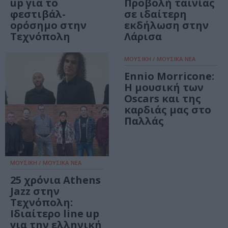
up για το
Προβολή ταινίας
φεστιβάλ-
σε ιδαίτερη
ορόσημο στην
εκδήλωση στην
Τεχνόπολη
Λάρισα
ΜΟΥΣΙΚΗ / ΜΟΥΣΙΚΑ ΝΕΑ
Ennio Morricone:
Η μουσική των
Oscars και της
καρδιάς μας στο
Παλλάς
ΜΟΥΣΙΚΗ / ΜΟΥΣΙΚΑ ΝΕΑ
25 χρόνια Athens
Jazz στην
Τεχνόπολη:
Ιδιαίτερο line up
για την ελληνική