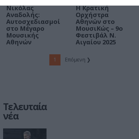
Νικόλας
Η Κρατική
Αναδολής:
Ορχήστρα
Αυτοσχεδιασμοί
Αθηνών στο
στο Μέγαρο
ΜουσιΚώς – 9ο
Μουσικής
Φεστιβάλ Ν.
Αθηνών
Αιγαίου 2025
1
Επόμενη ❯
Τελευταία
νέα