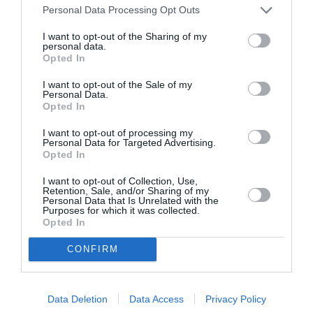
Christmas
Personal Data Processing Opt Outs
Theater
I want to opt-out of the Sharing of my
personal data.
Opted In
ΜΟΥΣΙΚΗ / ΜΟΥΣΙΚΑ ΝΕΑ
Εορταστικό
I want to opt-out of the Sale of my
Personal Data.
Γκαλά: Ένας
Opted In
γύρος του
κόσμου με την
I want to opt-out of processing my
Κρατική
Personal Data for Targeted Advertising.
Opted In
Ορχήστρα
Αθηνών στο
I want to opt-out of Collection, Use,
Μέγαρο
Retention, Sale, and/or Sharing of my
ΜΟΥΣΙΚΗ / ΜΟΥΣΙΚΑ ΝΕΑ
Personal Data that Is Unrelated with the
Μουσικής
Purposes for which it was collected.
Γιορτάζουμε τα
Opted In
Χριστούγεννα με
την Κρατική
CONFIRM
Ορχήστρα
Αθηνών!
Data Deletion
Data Access
Privacy Policy
ΜΟΥΣΙΚΗ / ΜΟΥΣΙΚΑ ΝΕΑ
ΦΕΣΤΙΒΑΛ / ΝΕΑ