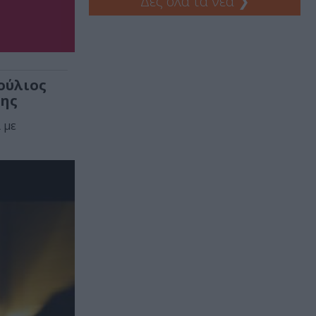
Δες όλα τα νέα
❯
ούλιος
σης
 με