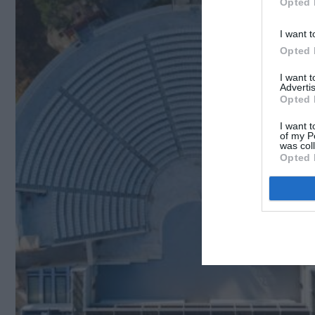
Opted 
I want t
Opted 
I want 
Advertis
Opted 
I want t
of my P
was col
Opted 