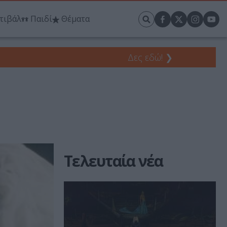
τιβάλ
Παιδί
Θέματα
Δες εδώ!
❯
Τελευταία νέα