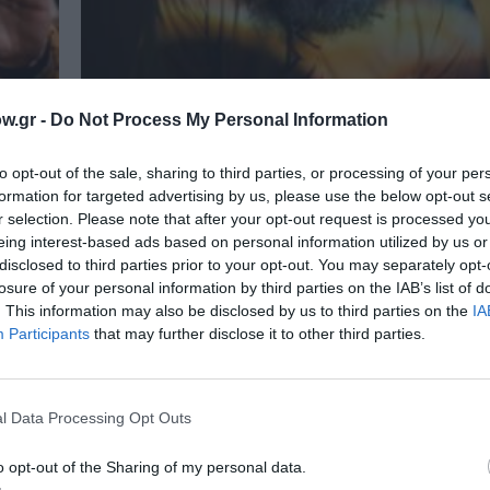
w.gr -
Do Not Process My Personal Information
to opt-out of the sale, sharing to third parties, or processing of your per
formation for targeted advertising by us, please use the below opt-out s
r selection. Please note that after your opt-out request is processed y
eing interest-based ads based on personal information utilized by us or
disclosed to third parties prior to your opt-out. You may separately opt-
losure of your personal information by third parties on the IAB’s list of
ΣΙΝΕΜΑ / ΝΕΑ
. This information may also be disclosed by us to third parties on the
IA
ργου
«ΕΛΛΑΔΑ 3.0» : Τρεις ταινίες μικρ
Participants
that may further disclose it to other third parties.
στη μεγάλη οθόνη
 θα
Στις 4 Ιουνίου έρχονται στους κινηματογράφου
ιστορίες - τρεις σκηνοθετικές ματιές από την...
l Data Processing Opt Outs
o opt-out of the Sharing of my personal data.