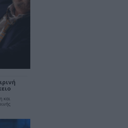
ιρινή
κειο
η και
ρινής