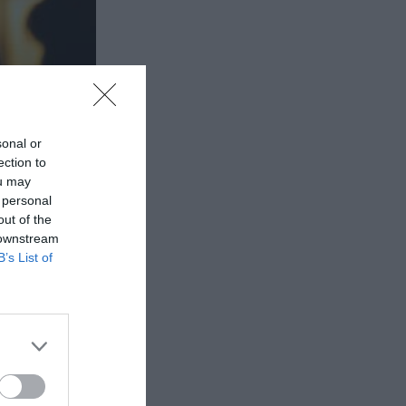
sonal or
ection to
ou may
 personal
out of the
 downstream
B’s List of
ού μήκους
ς τρεις