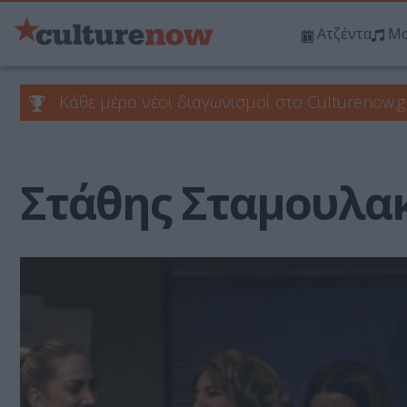
Ατζέντα
Μο
Κάθε μέρα νέοι διαγωνισμοί στο Culturenow.g
Στάθης Σταμουλα