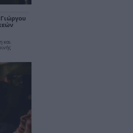
 Γιώργου
κεών
η και
ρινής