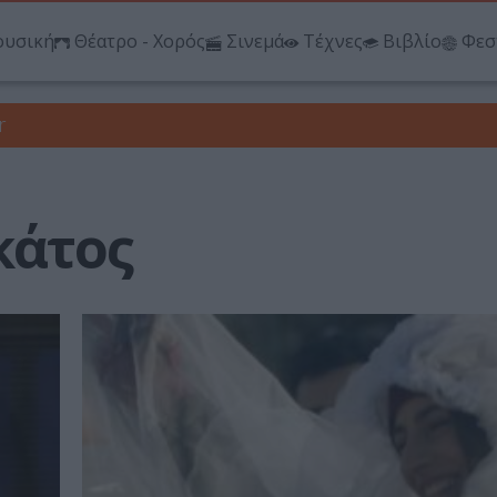
υσική
Θέατρο - Χορός
Σινεμά
Τέχνες
Βιβλίο
Φεσ
r
κάτος