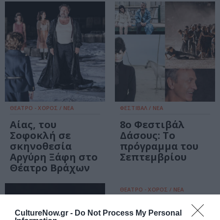
ΘΕΑΤΡΟ - ΧΟΡΟΣ / ΝΕΑ
ΦΕΣΤΙΒΑΛ / ΝΕΑ
Αίας, του
8o Φεστιβάλ
Σοφοκλή σε
Δάσους: Το
σκηνοθεσία
πρόγραμμα του
Αργύρη Ξάφη στο
Σεπτεμβρίου
Θέατρο Βράχων
ΘΕΑΤΡΟ - ΧΟΡΟΣ / ΝΕΑ
Αίας, του
CultureNow.gr -
Do Not Process My Personal
Σοφοκλή σε