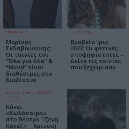
ΣΙΝΕΜΑ / ΝΕΑ
ΣΙΝΕΜΑ / ΝΕΑ
Μαρίνος
Βραβεία Ίρις
Σκλαβουνάκης:
2023: Οι φετινές
Οι ταινίες του
υποψηφιότητες –
“Όλα για όλα” &
Δείτε τις ταινίες
“Νανά” είναι
που ξεχώρισαν
διαθέσιμες στο
διαδίκτυο
ΘΕΑΤΡΟ - ΧΟΡΟΣ / ΚΡΙΤΙΚΕΣ -
REVIEWS
Κάνει
«Κωλόκαιρο»
στο θέατρο Τζένη
Καρέζη | Κριτική