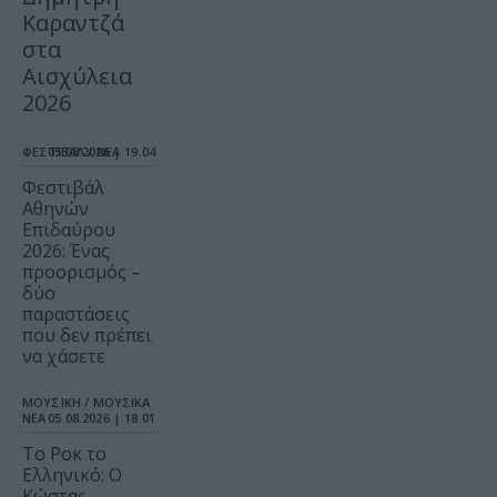
Καραντζά
στα
Αισχύλεια
2026
ΦΕΣΤΙΒΑΛ / ΝΕΑ
05.08.2026 | 19.04
Φεστιβάλ
Αθηνών
Επιδαύρου
2026: Ένας
προορισμός –
δύο
παραστάσεις
που δεν πρέπει
να χάσετε
ΜΟΥΣΙΚΗ / ΜΟΥΣΙΚΑ
ΝΕΑ
05.08.2026 | 18.01
Το Ροκ το
Ελληνικό: Ο
Κώστας