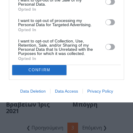
Personal Data.
Opted In
I want to opt-out of processing my
Personal Data for Targeted Advertising.
ΘΕΑΤΡΟ - ΧΟΡΟΣ / ΝΕΑ
ΣΙΝΕΜΑ / ΝΕΑ
Opted In
Αίας, του
Ράφτης: Η ταινία
Σοφοκλή από το
της Σόνια Λίζα
I want to opt-out of Collection, Use,
Retention, Sale, and/or Sharing of my
Εθνικό Θέατρο
Κέντερμαν
Personal Data that Is Unrelated with the
Purposes for which it was collected.
στο Αρχαίο
υποψήφια για
Opted In
Θέατρο
παγκόσμια
Επιδαύρου
διάκριση
CONFIRM
ΣΙΝΕΜΑ / ΝΕΑ
ΣΙΝΕΜΑ / ΝΕΑ
Οι μεγάλοι
Πρόστιμο, του
Data Deletion
Data Access
Privacy Policy
νικητές των
Φωκίωνα
Βραβείων Ίρις
Μπόγρη
2021
❮ Προηγούμενη
3
Επόμενη ❯