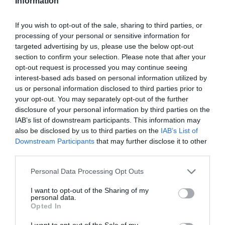
Information
σκηνοθεσία
Αργύρη Ξάφη στο
If you wish to opt-out of the sale, sharing to third parties, or
Φεστιβάλ
processing of your personal or sensitive information for
Ηλιούπολης 2022
targeted advertising by us, please use the below opt-out
section to confirm your selection. Please note that after your
opt-out request is processed you may continue seeing
ΘΕΑΤΡΟ - ΧΟΡΟΣ / ΝΕΑ
interest-based ads based on personal information utilized by
Αίας, του
us or personal information disclosed to third parties prior to
Σοφοκλή σε
your opt-out. You may separately opt-out of the further
σκηνοθεσία
disclosure of your personal information by third parties on the
Αργύρη Ξάφη στο
IAB’s list of downstream participants. This information may
Φεστιβάλ
also be disclosed by us to third parties on the
IAB’s List of
Αισχύλεια 2022
Downstream Participants
that may further disclose it to other
third parties.
Personal Data Processing Opt Outs
I want to opt-out of the Sharing of my
personal data.
Opted In
I want to opt-out of the Sale of my