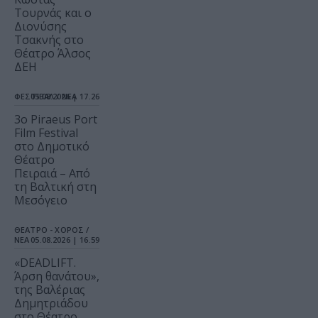
Τουρνάς και ο
Διονύσης
Τσακνής στο
Θέατρο Άλσος
ΔΕΗ
ΦΕΣΤΙΒΑΛ / ΝΕΑ
05.08.2026 | 17.26
3o Piraeus Port
Film Festival
στο Δημοτικό
Θέατρο
Πειραιά – Από
τη Βαλτική στη
Μεσόγειο
ΘΕΑΤΡΟ - ΧΟΡΟΣ /
ΝΕΑ
05.08.2026 | 16.59
«DEADLIFT.
Άρση θανάτου»,
της Βαλέριας
Δημητριάδου
στο Θέατρο