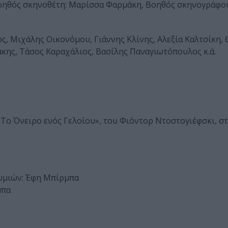
Βοηθός σκηνοθέτη: Μαρίσσα Φαρμάκη, Βοηθός σκηνογράφο
ος, Μιχάλης Οικονόμου, Γιάννης Κλίνης, Αλεξία Καλτσίκη
κης, Τάσος Καραχάλιος, Βασίλης Παναγιωτόπουλος κ.ά.
Το Όνειρο ενός Γελοίου», του Φιόντορ Ντοστογιέφσκι, σ
υμιών: Έφη Μπίρμπα
μπα