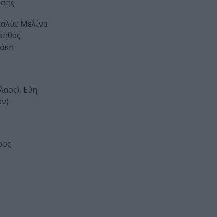
μσής
αλία: Μελίνα
βοηθός
ράκη
λαος), Εύη
ων)
ρος