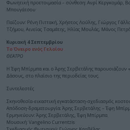
Φωνητική προετοιμασία – σύνθεση: Ανρί Κεργκομάρ, 
Μπουγάτσου
Παίζουν: Ρένη Πιττακή, Χρήστος Λούλης, Γιώργος Γάλλ
Τζήμου, Αινείας Τσαμάτης, Ηλίας Μουλάς, Μάνος Πετρά
Κυριακή 4
Σεπτεμβρίου
Το Όνειρο ενός Γελοίου
ΘΕΑΤΡΟ
Η Έφη Μπίρμπα και ο Άρης Σερβετάλης παρουσιάζουν «
Δάσους, στο πλαίσιο της περιοδείας τους.
Συντελεστές
Σκηνοθεσία-εικαστική εγκατάσταση-σχεδιασμός κοστο
Απόδοση-δραματουργία: Άρης Σερβετάλης – Έφη Μπίρ
Ερμηνεύουν: Άρης Σερβετάλης, Έφη Μπίρμπα
Μουσική: Vangelino Currentzis
Σχεδιασμός Φωτισμού: Γιώργος Καρβέλας