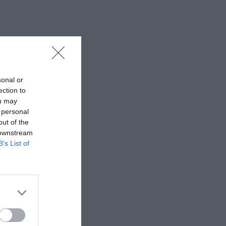
sonal or
ection to
ou may
 personal
out of the
 downstream
B’s List of
γία: Kenny
ς), Στρατής