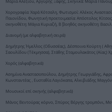
Μαρία Αλεξίου, Αργύρης Ξάφης, Σκηνικά: Μαρία Πανου
Χορογραφία: Χαρά Κότσαλη, Φωτισμοί: Αλέκος Αναστασ
Παιονίδου, Φωνητική προετοιμασία: Απόστολος Κίτσος
σκηνοθέτη: Μάγια Κυριαζή, Β΄ βοηθός σκηνοθέτη: Βασ
Διανομή (με αλφαβητική σειρά)
Δημήτρης Ήμελλος (Οδυσσέας), Δέσποινα Κούρτη ( Αθην
Σαουλίδου (Τέκμησσα), Στάθης Σταμουλακάτος (Αίας) Χ
Χορός (αλφαβητικά)
Ασημίνα Αναστασοπούλου, Δημήτρης Γεωργιάδης, Αφρο
Κωνσταντέας , Ευσταθία Λαγιόκαπα, Αλκιβιάδης Μαγγό
Μουσικοί επί σκηνής (αλφαβητικά}
Μάνος Βεντούρας κόρνο, Σπύρος Βέργης τρομπόνι, Μ