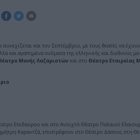
 συνεχίζεται και τον Σεπτέμβριο, με τους θεατές να έχου
λά και αγαπημένα ονόματα της ελληνικής και διεθνούς μ
 Θέατρο Μονής Λαζαριστών
και στο
Θέατρο Εταιρείας 
βριο
έατρο Επιδαύρου και στο Ανοιχτό Θέατρο Παλαιού Ελαιου
Δημήτρη Καραντζά, επιστρέφουν στο Θέατρο Δάσους στη Θ