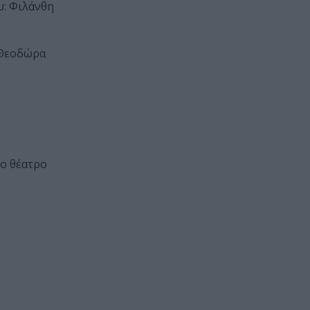
υ: Φιλάνθη
, Θεοδώρα
το θέατρο