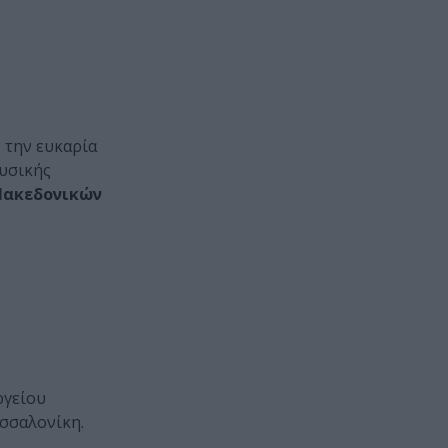
ν την ευκαρία
ουσικής
Μακεδονικών
ργείου
εσσαλονίκη.