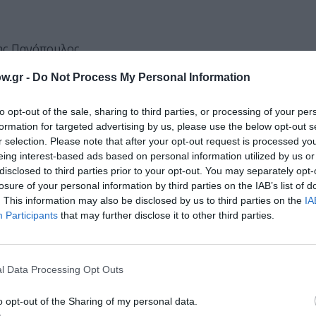
ρης Πανόπουλος
w.gr -
Do Not Process My Personal Information
to opt-out of the sale, sharing to third parties, or processing of your per
αρκαδούλας
formation for targeted advertising by us, please use the below opt-out s
r selection. Please note that after your opt-out request is processed y
eing interest-based ads based on personal information utilized by us or
disclosed to third parties prior to your opt-out. You may separately opt-
losure of your personal information by third parties on the IAB’s list of
. This information may also be disclosed by us to third parties on the
IA
αουζίνις (Cezaris Graužinis), Σκηνογραφία – Ενδυματολο
Participants
that may further disclose it to other third parties.
γραφία: Edgen Lame,
 Οργανισμός «Λυκόφως»
l Data Processing Opt Outs
, Ιεροκλής Μιχαηλίδης (Κορυφαίος του Χορού), Γιώργος
o opt-out of the Sharing of my personal data.
ήστος Σαπουντζής (Τειρεσίας), Κώστας Κορωναίος (Φύλακα