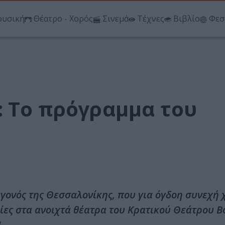
υσική
Θέατρο - Χορός
Σινεμά
Τέχνες
Βιβλίο
Φεσ
: Το πρόγραμμα του
εγονός της Θεσσαλονίκης, που για όγδοη συνεχή 
ίες στα ανοιχτά θέατρα του Κρατικού Θεάτρου Β
!