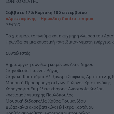
ΕΘΝΙΚΟ ΘΕΑΤΡΟ
Σάββατο 17 & Κυριακή 18 Σεπτεμβρίου
«Aριστοφάνης – Ηρώνδας: Contra tempo»
ΘΕΑΤΡΟ
Το χιούμορ, το πνεύμα και η αιχμηρή γλώσσα του Αρι
Ηρώνδα, σε μια καυστική «αντιδικία» γεμάτη ενέργεια κ
Συντελεστές
Δημιουργική σύνθεση κειμένων: Άκης Δήμου
Σκηνοθεσία: Γιάννης Ρήγας
Σκηνικά-Κοστούμια: Αλεξάνδρα Σιάφκου, Αριστοτέλης 
Μουσική-Προσαρμογή στίχων: Γιώργος Χριστιανάκης
Χορογραφία-Επιμέλεια κίνησης: Αναστασία Κελέση
Φωτισμοί: Λευτέρης Παυλόπουλος
Μουσική διδασκαλία: Χρύσα Τουμανίδου
Διδασκαλία ακροβατικών: Ηλέκτρα Καρτάνου
Βοηθός σκηνοθέτη: Αντρέας Κουτσουρέλης