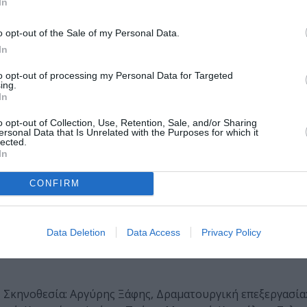
In
, Τάσος Σωτηράκης (Χορός) Γιάννης Μαστρογιάννης (Χορό
o opt-out of the Sale of my Personal Data.
In
to opt-out of processing my Personal Data for Targeted
ing.
In
δίσκος που ηχογραφήθηκε εκείνο το βράδυ στον Λυκαβηττ
o opt-out of Collection, Use, Retention, Sale, and/or Sharing
ersonal Data that Is Unrelated with the Purposes for which it
ά για να γιορτάσουμε το εδώ και το τώρα.
lected.
In
υρτσόγλου, Μιχάλης Καπηλίδης και Αλκίνοος Ιωαννίδης δύ
υδώντας όσα μας φέρνουν σήμερα εδώ. Για να μοιραστούμε
CONFIRM
ίως, για να συναντηθούμε στην παρούσα στιγμή.
Data Deletion
Data Access
Privacy Policy
Σκηνοθεσία: Αργύρης Ξάφης, Δραματουργική επεξεργασία: