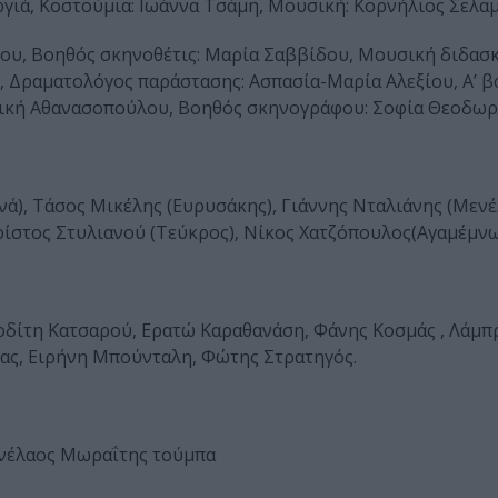
ργιά, Κοστούμια: Ιωάννα Τσάμη, Μουσική: Κορνήλιος Σελα
ίου, Βοηθός σκηνοθέτις: Μαρία Σαββίδου, Μουσική διδασκ
, Δραματολόγος παράστασης: Ασπασία-Μαρία Αλεξίου, Α’ 
ιλική Αθανασοπούλου, Βοηθός σκηνογράφου: Σοφία Θεοδω
ά), Τάσος Μικέλης (Ευρυσάκης), Γιάννης Νταλιάνης (Μενέ
ρίστος Στυλιανού (Τεύκρος), Νίκος Χατζόπουλος(Αγαμέμν
δίτη Κατσαρού, Ερατώ Καραθανάση, Φάνης Κοσμάς , Λάμπ
νας, Ειρήνη Μπούνταλη, Φώτης Στρατηγός.
ενέλαος Μωραΐτης τούμπα