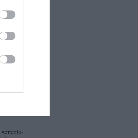
ς) Περικλής
ό
ο δεκαετίες
 όσα ζήσαμε
 Ασπασία-