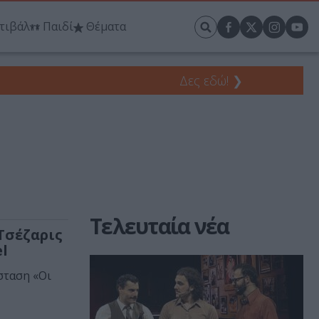
τιβάλ
Παιδί
Θέματα
Δες εδώ!
❯
Τελευταία νέα
Τσέζαρις
l
σταση «Οι