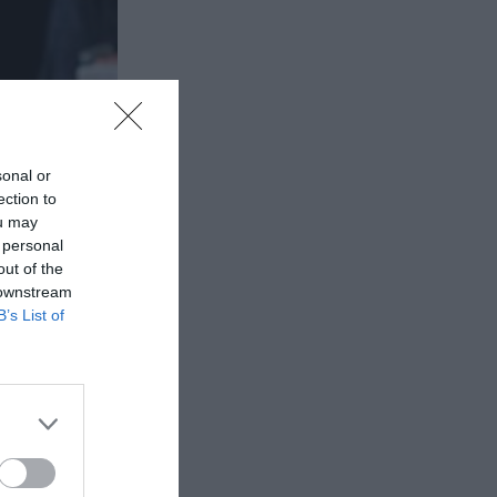
sonal or
ection to
ou may
 personal
out of the
 downstream
B’s List of