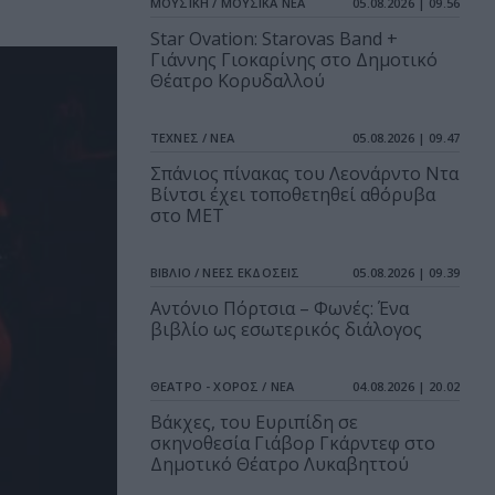
ΜΟΥΣΙΚΗ / ΜΟΥΣΙΚΑ ΝΕΑ
05.08.2026 | 09.56
Star Ovation: Starovas Band +
Γιάννης Γιοκαρίνης στο Δημοτικό
Θέατρο Κορυδαλλού
ΤΕΧΝΕΣ / ΝΕΑ
05.08.2026 | 09.47
Σπάνιος πίνακας του Λεονάρντο Ντα
Βίντσι έχει τοποθετηθεί αθόρυβα
στο MET
ΒΙΒΛΙΟ / ΝΕΕΣ ΕΚΔΟΣΕΙΣ
05.08.2026 | 09.39
Αντόνιο Πόρτσια – Φωνές: Ένα
βιβλίο ως εσωτερικός διάλογος
ΘΕΑΤΡΟ - ΧΟΡΟΣ / ΝΕΑ
04.08.2026 | 20.02
Βάκχες, του Ευριπίδη σε
σκηνοθεσία Γιάβορ Γκάρντεφ στο
Δημοτικό Θέατρο Λυκαβηττού