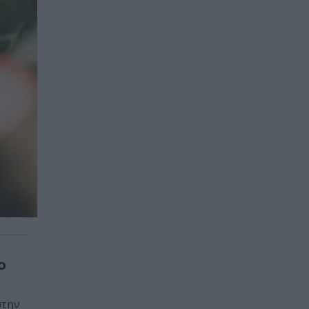
ο
στην