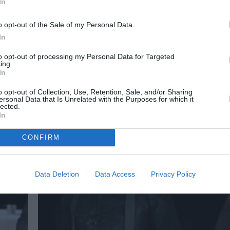
In
ΘΕΑΤΡΟ - ΧΟΡΟΣ / ΝΕΑ
o opt-out of the Sale of my Personal Data.
Αντιγόνη, του Σοφοκλή σε σκηνοθ
Τσέζαρις Γκραουζίνις στο Φεστιβ
In
Ηλιούπολης 2022
to opt-out of processing my Personal Data for Targeted
ing.
Η «Αντιγόνη» του Σοφοκλή, σε σκηνοθεσία του
In
Γκραουζίνις θα παρουσιαστεί στο Δημοτικό Θέα
o opt-out of Collection, Use, Retention, Sale, and/or Sharing
ersonal Data that Is Unrelated with the Purposes for which it
lected.
In
CONFIRM
Data Deletion
Data Access
Privacy Policy