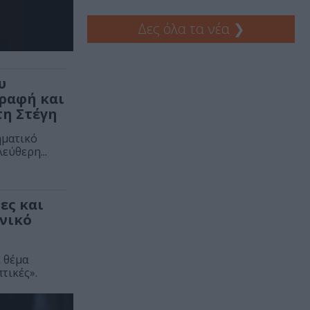
Δες όλα τα νέα
❯
υ
ραφή και
η Στέγη
ηματικό
εύθερη...
ες και
θνικό
 θέμα
τικές».