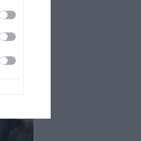
εσία
άλ
 Τσέζαρις
τρο...