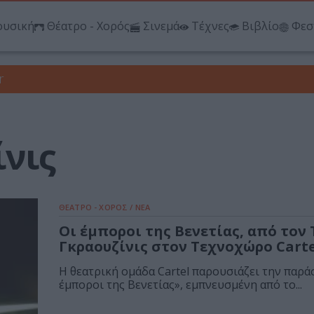
υσική
Θέατρο - Χορός
Σινεμά
Τέχνες
Βιβλίο
Φεσ
r
ίνις
ΘΕΑΤΡΟ - ΧΟΡΟΣ / ΝΕΑ
Οι έμποροι της Βενετίας, από τον 
Γκραουζίνις στον Τεχνοχώρο Carte
Η θεατρική ομάδα Cartel παρουσιάζει την παρά
έμποροι της Βενετίας», εμπνευσμένη από το...