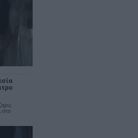
εσία
ατρο
ζαρις
, στο