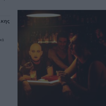
ίκης
κά