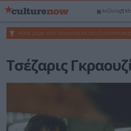
Ατζέντα
Μο
Κάθε μέρα νέοι διαγωνισμοί στο Culturenow.g
Τσέζαρις Γκραουζ