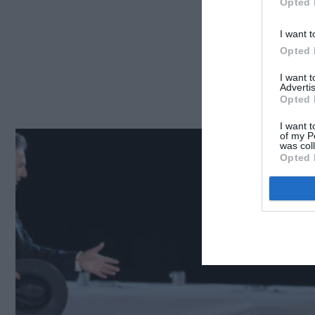
Opted 
I want t
Opted 
I want 
Advertis
Opted 
I want t
of my P
was col
Opted 