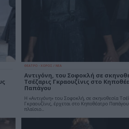
ΘΕΑΤΡΟ - ΧΟΡΟΣ / ΝΕΑ
Αντιγόνη, του Σοφοκλή σε σκηνοθ
υς
Τσέζαρις Γκραουζίνις στο Κηποθέ
Παπάγου
Η «Αντιγόνη» του Σοφοκλή, σε σκηνοθεσία Τσέ
Γκραουζίνις, έρχεται στο Κηποθέατρο Παπάγου
πλαίσιο...