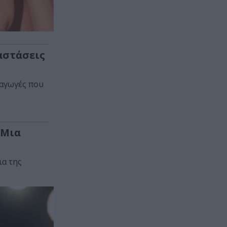
αστάσεις
ραγωγές που
 Μια
ια της