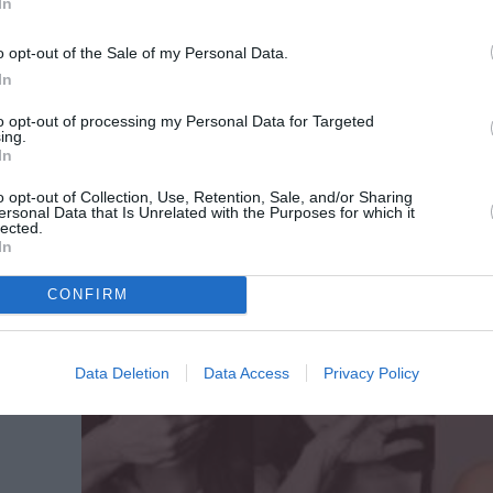
πρόγραμμα παραστάσεών του για τη σεζόν...
In
o opt-out of the Sale of my Personal Data.
In
ο
to opt-out of processing my Personal Data for Targeted
ing.
In
o opt-out of Collection, Use, Retention, Sale, and/or Sharing
ersonal Data that Is Unrelated with the Purposes for which it
lected.
In
CONFIRM
Data Deletion
Data Access
Privacy Policy