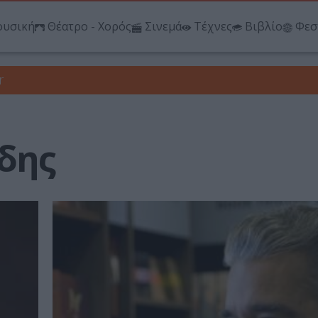
υσική
Θέατρο - Χορός
Σινεμά
Τέχνες
Βιβλίο
Φεσ
r
δης