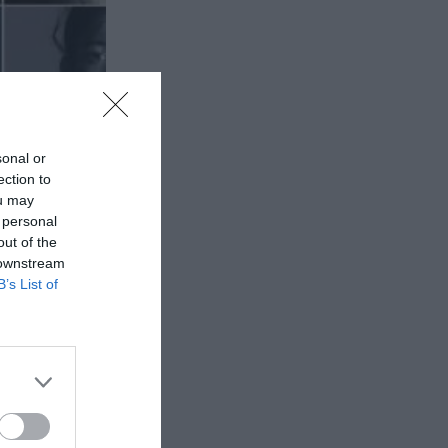
sonal or
ection to
ou may
 personal
out of the
 downstream
B’s List of
για τη
νεωμένο