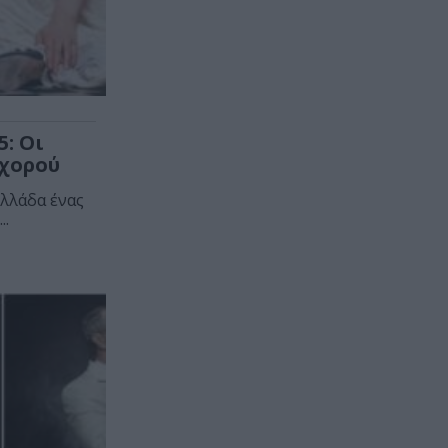
: Οι
 χορού
λλάδα ένας
..