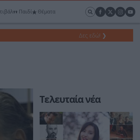
τιβάλ
Παιδί
Θέματα
Δες εδώ!
❯
Τελευταία νέα