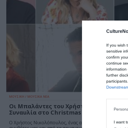
CultureNo
If you wish 
sensitive in
confirm you
continue se
information 
further disc
participants
Downstream 
ΜΟΥΣΙΚΗ / ΜΟΥΣΙΚΑ ΝΕΑ
Οι Μπαλάντες του Χρήστου Νικολόπου
Persona
Συναυλία στο Christmas Theater
Ο Χρήστος Νικολόπουλος, ένας από τους μεγαλύτερο
I want t