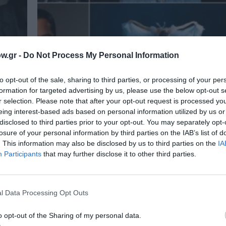
w.gr -
Do Not Process My Personal Information
to opt-out of the sale, sharing to third parties, or processing of your per
formation for targeted advertising by us, please use the below opt-out s
r selection. Please note that after your opt-out request is processed y
eing interest-based ads based on personal information utilized by us or
disclosed to third parties prior to your opt-out. You may separately opt-
losure of your personal information by third parties on the IAB’s list of
. This information may also be disclosed by us to third parties on the
IA
Participants
that may further disclose it to other third parties.
ΘΕΜΑΤΑ / ΝΕΑ
λου:
Θέατρο Παλλάς: Το νέο πρόγραμμα 
l Data Processing Opt Outs
σεζόν 2024-2025
υς
Το Θέατρο Παλλάς ανακοινώνει το νέο και ανα
o opt-out of the Sharing of my personal data.