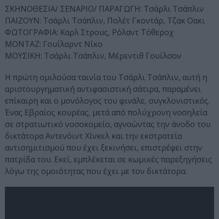
ΣΚΗΝΟΘΕΣΙΑ/ ΣΕΝΑΡΙΟ/ ΠΑΡΑΓΩΓΗ: Τσάρλι Τσάπλιν
ΠΑΙΖΟΥΝ: Τσάρλι Τσάπλιν, Πολέτ Γκοντάρ, Τζακ Οακι
ΦΩΤΟΓΡΑΦΙΑ: Kαρλ Στρους, Ρόλαντ Τόθεροχ
ΜΟΝΤΑΖ: Γουίλαρντ Νίκο
ΜΟΥΣΙΚΗ: Τσάρλι Τσάπλιν, Μέρεντιθ Γουίλσον
H πρώτη ομιλούσα ταινία του Τσάρλι Τσάπλιν, αυτή η
αριστουργηματική αντιφασιστική σάτιρα, παραμένει
επίκαιρη και ο μονόλογος του φινάλε, συγκλονιστικός.
Ένας Εβραίος κουρέας, μετά από πολύχρονη νοσηλεία
σε στρατιωτικό νοσοκομείο, αγνοώντας την άνοδο του
δικτάτορα Αντενόιντ Χίνκελ και την εκστρατεία
αντισημιτισμού που έχει ξεκινήσει, επιστρέφει στην
πατρίδα του. Εκεί, εμπλέκεται σε κωμικές παρεξηγήσεις
λόγω της ομοιότητας που έχει με τον δικτάτορα.