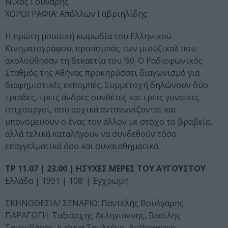
Νίκος Γούναρης
ΧΟΡΟΓΡΑΦΙΑ: Απόλλων Γαβριηλίδης
Η πρώτη μουσική κωμωδία του Ελληνικού
Κινηματογράφου, προπομπός των μιούζικαλ που
ακολούθησαν τη δεκαετία του ’60. Ο Ραδιοφωνικός
Σταθμός της Αθήνας προκηρύσσει διαγωνισμό για
διαφημιστικές εκπομπές. Συμμετοχή δηλώνουν δύο
τριάδες, τρεις άνδρες συνθέτες και τρεις γυναίκες
στιχουργοί, που αρχικά ανταγωνίζονται και
υπονομεύουν ο ένας τον άλλον με στόχο το βραβείο,
αλλά τελικά καταλήγουν να συνδεθούν τόσο
επαγγελματικά όσο και συναισθηματικά.
ΤΡ 11.07 | 23.00 | ΗΣΥΧΕΣ ΜΕΡΕΣ ΤΟΥ ΑΥΓΟΥΣΤΟΥ
Ελλάδα | 1991 | 108’ | Έγχρωμη
ΣΚΗΝΟΘΕΣΙΑ/ ΣΕΝΑΡΙΟ: Παντελής Βούλγαρης
ΠΑΡΑΓΩΓΗ: Ταξιάρχης Δεληγιάννης, Βασίλης
Τσιουβάρας, Ιωάννα Σουλτάνη, Authorwave