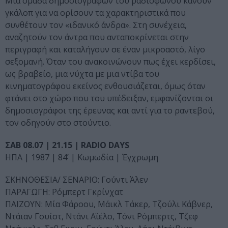
Μια ομάδα δημοσιογράφων του ραδιοφώνου κάνουν
γκάλοπ για να ορίσουν τα χαρακτηριστικά που
συνθέτουν τον «ιδανικό άνδρα». Στη συνέχεια,
αναζητούν τον άντρα που ανταποκρίνεται στην
περιγραφή και καταλήγουν σε έναν μικροαστό, λίγο
σεξομανή. Όταν του ανακοινώνουν πως έχει κερδίσει,
ως βραβείο, μια νύχτα με μια ντίβα του
κινηματογράφου εκείνος ενθουσιάζεται, όμως όταν
φτάνει στο χώρο που του υπέδειξαν, εμφανίζονται οι
δημοσιογράφοι της έρευνας και αντί για το ραντεβού,
τον οδηγούν στο στούντιο.
ΣΑΒ 08.07 | 21.15 | RADIO DAYS
ΗΠΑ | 1987 | 84’ | Κωμωδία | Έγχρωμη
ΣΚΗΝΟΘΕΣΙΑ/ ΣΕΝΑΡΙΟ: Γούντι Άλεν
ΠΑΡΑΓΩΓΗ: Ρόμπερτ Γκρίνχατ
ΠΑΙΖΟΥΝ: Μία Φάροου, Μάικλ Τάκερ, Τζούλι Κάβνερ,
Ντάιαν Γουίστ, Ντάνι Αϊέλο, Τόνι Ρόμπερτς, Τζεφ