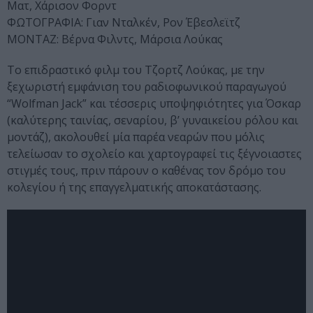
Ματ, Χάρισον Φορντ
ΦΩΤΟΓΡΑΦΙΑ: Γιαν Νταλκέν, Ρον Έβεσλεϊτζ
ΜΟΝΤΑΖ: Βέρνα Φιλντς, Μάρσια Λούκας
Το επιδραστικό φιλμ του Τζορτζ Λούκας, με την
ξεχωριστή εμφάνιση του ραδιοφωνικού παραγωγού
“Wolfman Jack” και τέσσερις υποψηφιότητες για Όσκαρ
(καλύτερης ταινίας, σεναρίου, β’ γυναικείου ρόλου και
μοντάζ), ακολουθεί μία παρέα νεαρών που μόλις
τελείωσαν το σχολείο και χαρτογραφεί τις ξέγνοιαστες
στιγμές τους, πριν πάρουν ο καθένας τον δρόμο του
κολεγίου ή της επαγγελματικής αποκατάστασης.