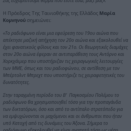
Σας ευχαριστούμε θερμά που είστε εδώ, μαζί μας».
Η Πρόεδρος Της Ταινιοθήκης της Ελλάδος
Μαρία
Κομνηνού
σημειώνει:
«Το ραδιόφωνο είναι μια εφεύρεση του 19ου αιώνα που
απέκτησε μαζική απήχηση τον 20ο αιώνα και εξακολουθεί να
έχει φανατικούς φίλους και τον 21ο. Οι θεωρητικές διαμάχες
στον 20ο αιώνα έφεραν σε αντιπαράθεση τους Αντόρνο και
Χορκχάιμερ που υποστήριζαν τις χειραγωγικές λειτουργίες
των ΜΜΕ, όπως και του ραδιοφώνου, σε αντίθεση με τον
Μπέρτολντ Μπρεχτ που υποστήριζε τις χειραφετητικές του
δυνατότητες.
Στην ταραγμένη περίοδο του Β’ Παγκοσμίου Πολέμου το
ραδιόφωνο θα χρησιμοποιηθεί τόσο για την προπαγάνδα
των δικτατόρων, όσο και από το αντίπαλο στρατόπεδο για
να εμψυχώνονται οι μαχόμενοι και οι άνθρωποι που ήταν
υπό Κατοχή από τις δυνάμεις του Άξονα. Σήμερα το
ραδιόφωνο εξακολουθεί να είναι αγαπητό τόσο ως μέσο