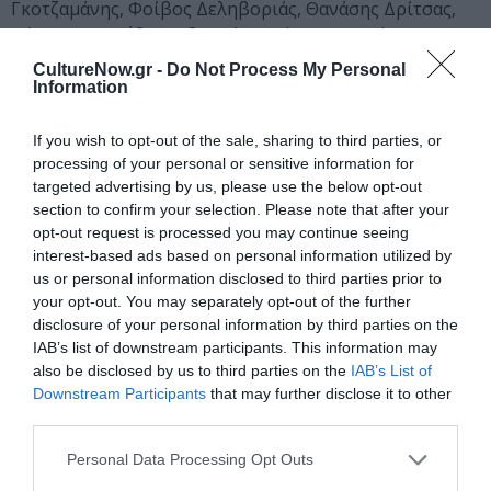
Γκοτζαμάνης, Φοίβος Δεληβοριάς, Θανάσης Δρίτσας,
Κώστας Θωμαΐδης, Οδυσσέας Ιωάννου, Δημήτρης
Κανελλόπουλος, Μαργαρίτα Μυτιληναίου, Γιάννης
CultureNow.gr -
Do Not Process My Personal
Πετρίδης, Ξενοφών Ραράκος, Κατερίνα Σταματάκη,
Information
Πάνος Χρυσοστόμου.
ΦΩΤΟΓΡΑΦΙΑ: Γιαν Νταλκέν, Ρον Έβεσλεϊτζ
If you wish to opt-out of the sale, sharing to third parties, or
processing of your personal or sensitive information for
Ένα φιλμ για το ραδιόφωνο του σήμερα. Ούτε ελεγεία
targeted advertising by us, please use the below opt-out
section to confirm your selection. Please note that after your
ούτε ευχολόγιο. Μια αναλυτική ματιά στο πώς η
opt-out request is processed you may continue seeing
επικράτηση του μοντέλου της playlist άλλαξε ριζικά τον
interest-based ads based on personal information utilized by
χαρακτήρα του μέσου και, μαζί μ’ αυτόν, τον ρόλο του
us or personal information disclosed to third parties prior to
ραδιοφωνικού παραγωγού και τη σχέση του με τους
your opt-out. You may separately opt-out of the further
ακροατές. Μιλούν για το θέμα προσωπικότητες από όλο
disclosure of your personal information by third parties on the
το φάσμα της ελληνικής μουσικής. Η ρ/φ παραγωγός
IAB’s list of downstream participants. This information may
Όλγα Λασκαράτου συνομιλεί με συναδέλφους της, με
also be disclosed by us to third parties on the
IAB’s List of
Downstream Participants
that may further disclose it to other
καλλιτέχνες, με επιστήμονες και επαγγελματίες
third parties.
διοργάνωσης και προώθησης συναυλιών.
Personal Data Processing Opt Outs