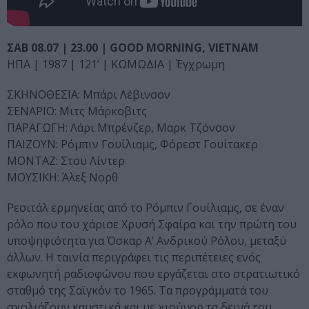
ΣΑΒ 08.07 | 23.00 | GOOD MORNING, VIETNAM
ΗΠΑ | 1987 | 121’ | ΚΩΜΩΔΙΑ | Έγχρωμη
ΣΚΗΝΟΘΕΣΙΑ: Μπάρι Λέβινσον
ΣΕΝΑΡΙΟ: Μιτς Μάρκοβιτς
ΠΑΡΑΓΩΓΗ: Λάρι Μπρένζερ, Μαρκ Τζόνσον
ΠΑΙΖΟΥΝ: Ρόμπιν Γουίλιαμς, Φόρεστ Γουίτακερ
ΜΟΝΤΑΖ: Στου Λίντερ
ΜΟΥΣΙΚΗ: Άλεξ Νορθ
Ρεσιτάλ ερμηνείας από το Ρόμπιν Γουίλιαμς, σε έναν
ρόλο που του χάρισε Χρυσή Σφαίρα και την πρώτη του
υποψηφιότητα για Όσκαρ Α’ Ανδρικού Ρόλου, μεταξύ
άλλων. Η ταινία περιγράφει τις περιπέτειες ενός
εκφωνητή ραδιοφώνου που εργάζεται στο στρατιωτικό
σταθμό της Σαϊγκόν το 1965. Τα προγράμματά του
σχολιάζουν καυστικά και με χιούμορ τα δεινά του