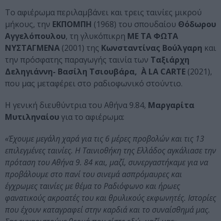
Το αφιέρωμα περιλαμβάνει και τρεις ταινίες μικρού
μήκους, την
ΕΚΠΟΜΠΗ
(1968) του σπουδαίου
Θόδωρου
Αγγελόπουλου
, τη γλυκόπικρη
ΜΕ ΤΑ ΦΩΤΑ
ΝΥΣΤΑΓΜΕΝΑ
(2001) της
Κωνσταντίνας Βούλγαρη
και
την πρόσφατης παραγωγής ταινία των
Ταξιάρχη
Δεληγιάννη- Βασίλη Τσιουβάρα, À LA CARTE
(2021),
που μας μεταφέρει στο ραδιοφωνικό στούντιο.
Η γενική διευθύντρια του Αθήνα 9.84,
Μαργαρίτα
Μυτιληναίου
για το αφιέρωμα:
«Έχουμε μεγάλη χαρά για τις 6 μέρες προβολών και τις 13
επιλεγμένες ταινίες. Η Ταινιοθήκη της Ελλάδος αγκάλιασε την
πρόταση του Αθήνα 9. 84 και, μαζί, συνεργαστήκαμε για να
προβάλουμε στο πανί του σινεμά ασπρόμαυρες και
έγχρωμες ταινίες με θέμα το Ραδιόφωνο και ήρωες
φανατικούς ακροατές του και θρυλικούς εκφωνητές. Ιστορίες
που έχουν καταγραφεί στην καρδιά και το συναίσθημά μας.