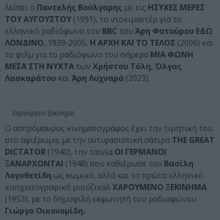
λείπει ο
Παντελής Βούλγαρης
με τις
ΗΣΥΧΕΣ ΜΕΡΕΣ
ΤΟΥ ΑΥΓΟΥΣΤΟΥ
(1991), το ντοκιμαντέρ για το
ελληνικό ραδιόφωνο του
BBC
του
Άρη Φατούρου ΕΔΩ
ΛΟΝΔΙΝΟ
, 1939-2005,
Η ΑΡΧΗ ΚΑΙ ΤΟ ΤΕΛΟΣ
(2006) και
το φιλμ για το ραδιόφωνο του σήμερα
ΜΙΑ ΦΩΝΗ
ΜΕΣΑ ΣΤΗ ΝΥΧΤΑ
των
Χρήστου Τόλη, Όλγας
Λασκαράτου
και
Άρη Λυχναρά
(2023).
Χαρούμενο ξεκίνημα
Ο ασπρόμαυρος κινηματογράφος έχει την τιμητική του
στο αφιέρωμα, με την αντιφασιστική σάτιρα
THE GREAT
DICTATOR
(1940), την ταινία
ΟΙ ΓΕΡΜΑΝΟΙ
ΞΑΝΑΡΧΟΝΤΑΙ
(1948) που καθιέρωσε τον
Βασίλη
Λογοθετίδη
ως κωμικό, αλλά και το πρώτο ελληνικό
κινηματογραφικό μιούζικαλ
ΧΑΡΟΥΜΕΝΟ ΞΕΚΙΝΗΜΑ
(1953), με το δημοφιλή εκφωνητή του ραδιοφώνου
Γιώργο Οικονομίδη.