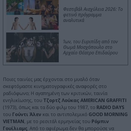
Φεστιβάλ Αισχύλεια 2026: Το
φετινό πρόγραμμα
αναλυτικά
Ίων, του Ευριπίδη από τον
Θωμά Μοσχόπουλο στο
Αρχαίο Θέατρο Επιδαύρου
Ποιες ταινίες μας έρχονται στο μυαλό όταν
σκεφτόμαστε κινηματογραφικές αναφορές στο
ραδιόφωνο; Η αγαπημένη των κριτικών, ταινία
ενηλικίωσης, του
Τζορτζ Λούκας AMERICAN GRAFFITI
(1973), όπως και τα δύο φιλμ του 1987, το
RADIO DAYS
του
Γούντι Άλεν
και το αντιπολεμικό
GOOD MORNING
VIETMAN
, με το ρεσιτάλ ερμηνείας του
Ρόμπιν
Γουίλιαμς
. Από το αφιέρωμα δεν θα μπορούσε να