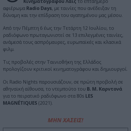
Κινηματογράφου Λαΐς
το επταήμερο
αφιέρωμα
Radio Days
, με ταινίες που ανέδειξαν τη
δύναμη και την επίδραση του αγαπημένου μας μέσου.
Από την Πέμπτη 6 έως την Τετάρτη 12 Ιουλίου, το
ραδιόφωνο πρωταγωνιστεί σε 13 επιλεγμένες ταινίες,
ανάμεσά τους ασπρόμαυρες, ευρωπαϊκές και κλασικά
φιλμ.
Τις προβολές στην Ταινιοθήκη της Ελλάδος
προλογίζουν κριτικοί κινηματογράφου και δημιουργοί.
Οι Radio Nights παρουσιάζουν, σε πρώτη προβολή σε
αθηναϊκή αίθουσα, το ντεμπούτο του
Β. Μ. Καρντονά
για το πειρατικό ραδιόφωνο στα 80s
LES
MAGNÉTIQUES
(2021).
ΜΗΝ ΧΑΣΕΙΣ!