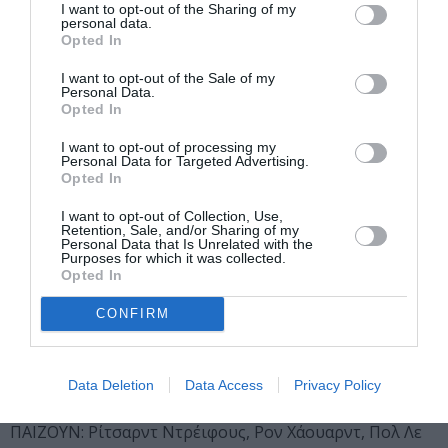
I want to opt-out of the Sharing of my
personal data.
Opted In
I want to opt-out of the Sale of my
Personal Data.
Opted In
I want to opt-out of processing my
Personal Data for Targeted Advertising.
Opted In
I want to opt-out of Collection, Use,
Retention, Sale, and/or Sharing of my
ΠΑΡ 07.07 | 23.00 AMERICAN GRAFFITI / Νεανικά
Personal Data that Is Unrelated with the
Purposes for which it was collected.
συνθήματα
Opted In
ΗΠΑ | 1973 | 112’ | Κωμωδία-Δράμα Ενηλικίωσης |
Έγχρωμο
CONFIRM
ΣΚΗΝΟΘΕΣΙΑ: Τζορτζ Λούκας
ΣΕΝΑΡΙΟ: Γουίλαρντ Χάικ, Γκλόρια Κατς, Τζορτζ Λούκας
Data Deletion
Data Access
Privacy Policy
ΠΑΡΑΓΩΓΗ: Φράνσις Φορντ Κόπολα
ΠΑΙΖΟΥΝ: Ρίτσαρντ Ντρέιφους, Ρον Χάουαρντ, Πολ Λε