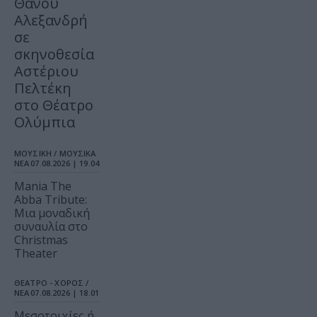
Θάνου
Αλεξανδρή
σε
σκηνοθεσία
Αστέριου
Πελτέκη
στο Θέατρο
Ολύμπια
ΜΟΥΣΙΚΗ / ΜΟΥΣΙΚΑ
ΝΕΑ
07.08.2026 | 19.04
Mania The
Abba Tribute:
Μια μοναδική
συναυλία στο
Christmas
Theater
ΘΕΑΤΡΟ - ΧΟΡΟΣ /
ΝΕΑ
07.08.2026 | 18.01
Μεσοτοιχίες ή