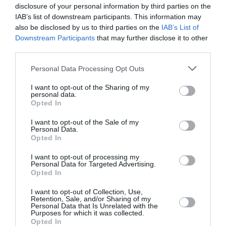
παραστάσεων
disclosure of your personal information by third parties on the
για τη σεζόν
IAB’s list of downstream participants. This information may
2025-26
also be disclosed by us to third parties on the
IAB’s List of
Downstream Participants
that may further disclose it to other
third parties.
Personal Data Processing Opt Outs
I want to opt-out of the Sharing of my
personal data.
Opted In
I want to opt-out of the Sale of my
Personal Data.
Opted In
ΘΕΑΤΡΟ - ΧΟΡΟΣ / ΝΕΑ
ΘΕΑΤΡΟ - ΧΟΡΟΣ / ΚΡΙΤΙΚΕΣ -
I want to opt-out of processing my
REVIEWS
Λεωφορείο ο
Personal Data for Targeted Advertising.
«Το Ημέρωμα της
Opted In
Πόθος, του
Στρίγγλας» στο
Τενεσί Ουίλιαμς
I want to opt-out of Collection, Use,
Θόλο του
σε σκηνοθεσία
Retention, Sale, and/or Sharing of my
Ιδρύματος
Personal Data that Is Unrelated with the
Δημήτρη
Purposes for which it was collected.
Νιάρχος |
Καραντζά στο
Opted In