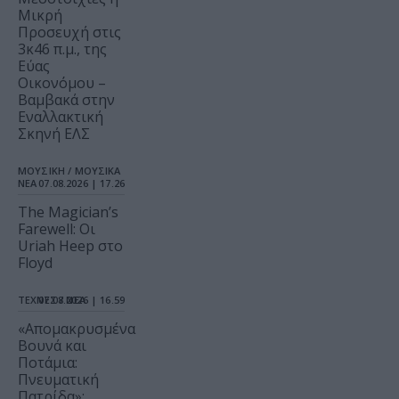
Μικρή
Προσευχή στις
3κ46 π.μ., της
Εύας
Οικονόμου –
Βαμβακά στην
Εναλλακτική
Σκηνή ΕΛΣ
ΜΟΥΣΙΚΗ / ΜΟΥΣΙΚΑ
ΝΕΑ
07.08.2026 | 17.26
The Magician’s
Farewell: Οι
Uriah Heep στο
Floyd
ΤΕΧΝΕΣ / ΝΕΑ
07.08.2026 | 16.59
«Απομακρυσμένα
Βουνά και
Ποτάμια:
Πνευματική
Πατρίδα»: