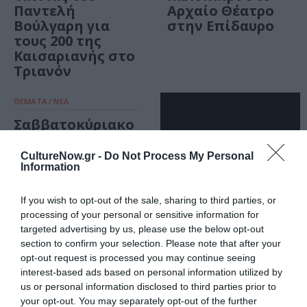
Παντελή
Αρχαίο Θέατρο
Βούλγαρη για
στην Επίδαυρο
τους 200 της
Καισαριανής στο
Τριανόν
ΘΕΜΑΤΑ / ΝΕΑ
Σαββατοκύριακο
στην Αθήνα:
Προτάσεις για 15-
CultureNow.gr -
Do Not Process My Personal
16 Νοεμβρίου
Information
If you wish to opt-out of the sale, sharing to third parties, or
processing of your personal or sensitive information for
targeted advertising by us, please use the below opt-out
ΘΕΑΤΡΟ - ΧΟΡΟΣ / ΝΕΑ
section to confirm your selection. Please note that after your
opt-out request is processed you may continue seeing
Εθνικό Θέατρο:
interest-based ads based on personal information utilized by
Το πρόγραμμα
us or personal information disclosed to third parties prior to
των
your opt-out. You may separately opt-out of the further