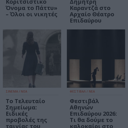
Κοριτσίστικο
Δημήτρη
Όνομα το Πάττυ»
Καραντζά στο
– Όλοι οι νικητές
Αρχαίο Θέατρο
Επιδαύρου
ΣΙΝΕΜΑ / ΝΕΑ
ΦΕΣΤΙΒΑΛ / ΝΕΑ
Το Τελευταίο
Φεστιβάλ
Σημείωμα:
Αθηνών
Ειδικές
Επιδαύρου 2026:
προβολές της
Τι θα δούμε το
ταινίας του
καλοκαίρι στο