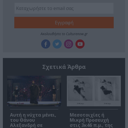
Ακολουθήστε το Culturenow.gr
Σχετικά Άρθρα
Αυτή η νύχτα μένει,
Μεσοτοιχίες ή
του Θάνου
Μικρή Προσευχή
Αλεξανδρή σε
στις 3κ46 π.μ., της