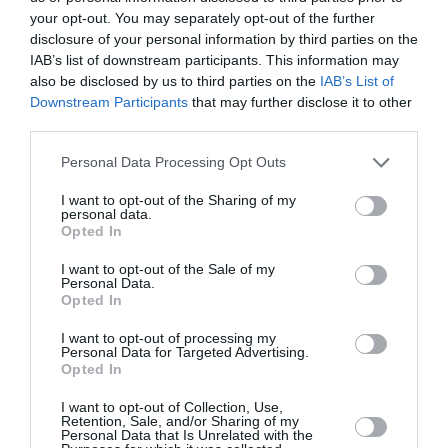
your opt-out. You may separately opt-out of the further
21:00
disclosure of your personal information by third parties on the
IAB’s list of downstream participants. This information may
Τοποθεσία:
also be disclosed by us to third parties on the
IAB’s List of
Αρχαίο Θέατρο Επιδαύρου, Αρχαιολογικός χώρος του
Downstream Participants
that may further disclose it to other
Ασκληπιείου, Επίδαυρος
third parties.
Αρχαίο Θέατρο Επιδαύρου
Personal Data Processing Opt Outs
I want to opt-out of the Sharing of my
Eισιτήρια:
personal data.
Opted In
από 5€
I want to opt-out of the Sale of my
Personal Data.
Πληροφορίες / Κρατήσεις:
Opted In
aefestival.gr
I want to opt-out of processing my
Personal Data for Targeted Advertising.
Opted In
Ακολουθήστε το Culturenow.gr στο
Google News
και
μάθετε πρώτοι όλες τις ειδήσεις
I want to opt-out of Collection, Use,
Retention, Sale, and/or Sharing of my
Personal Data that Is Unrelated with the
Δείτε όλα τα
τελευταία νέα
για την Τέχνη και τον