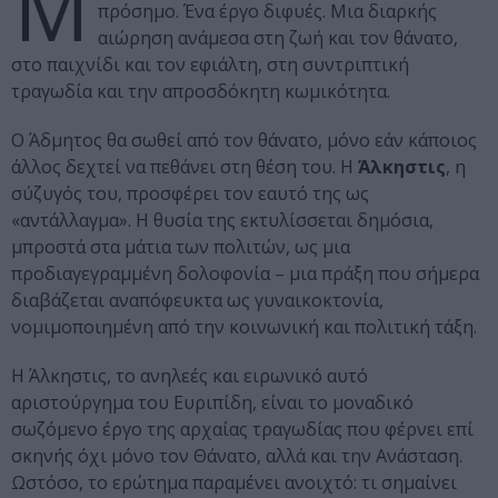
Μ
πρόσημο. Ένα έργο διφυές. Μια διαρκής
αιώρηση ανάμεσα στη ζωή και τον θάνατο,
στο παιχνίδι και τον εφιάλτη, στη συντριπτική
τραγωδία και την απροσδόκητη κωμικότητα.
Ο Άδμητος θα σωθεί από τον θάνατο, μόνο εάν κάποιος
άλλος δεχτεί να πεθάνει στη θέση του. Η
Άλκηστις
, η
σύζυγός του, προσφέρει τον εαυτό της ως
«αντάλλαγμα». Η θυσία της εκτυλίσσεται δημόσια,
μπροστά στα μάτια των πολιτών, ως μια
προδιαγεγραμμένη δολοφονία – μια πράξη που σήμερα
διαβάζεται αναπόφευκτα ως γυναικοκτονία,
νομιμοποιημένη από την κοινωνική και πολιτική τάξη.
Η Άλκηστις, το ανηλεές και ειρωνικό αυτό
αριστούργημα του Ευριπίδη, είναι το μοναδικό
σωζόμενο έργο της αρχαίας τραγωδίας που φέρνει επί
σκηνής όχι μόνο τον Θάνατο, αλλά και την Ανάσταση.
Ωστόσο, το ερώτημα παραμένει ανοιχτό: τι σημαίνει