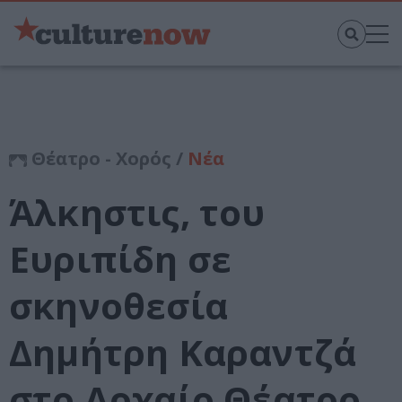
Θέατρο - Χορός /
Νέα
Άλκηστις, του
Ευριπίδη σε
σκηνοθεσία
Δημήτρη Καραντζά
στο Αρχαίο Θέατρο