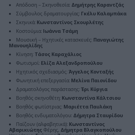
Απόδοση – Σκηνοθεσία:
Δημήτρης Καραντζάς
Σύμβουλος δραματουργίας:
Γκέλυ Καλαμπάκα
Σκηνικά:
Κωνσταντίνος Σκουρλέτης
Κοστούμια:
Ιωάννα Τσάμη
Μουσική – Ηχητικές κατασκευές:
Παναγιώτης
Μανουηλίδης
Κίνηση:
Τάσος Καραχάλιος
Φωτισμοί:
Ελίζα Αλεξανδροπούλου
Ηχητικός σχεδιασμός:
Άγγελος Κονταξής
Φωνητική επεξεργασία:
Μελίνα Παιονίδου
Δραματολόγος παράστασης:
Έρι Κύργια
Βοηθός σκηνοθέτη:
Κωνσταντίνα Κάλτσιου
Βοηθός φωτίστριας:
Μαριέττα Παυλάκη
Βοηθός ενδυματολόγου:
Δήμητρα Σταυρίδου
Παίζουν (αλφαβητικά):
Κωνσταντίνος
Αβαρικιώτης
Φέρης,
Δήμητρα Βλαγκοπούλου