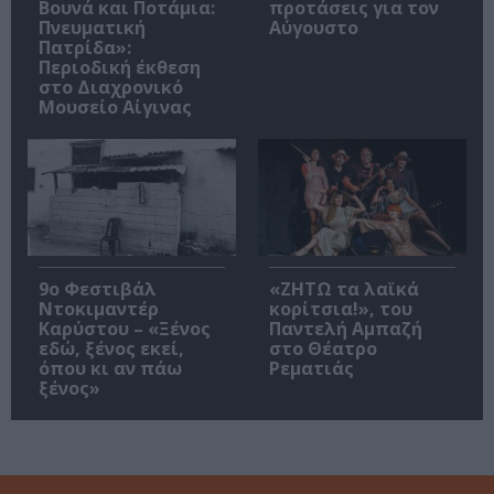
Βουνά και Ποτάμια:
προτάσεις για τον
Πνευματική
Αύγουστο
Πατρίδα»:
Περιοδική έκθεση
στο Διαχρονικό
Μουσείο Αίγινας
9ο Φεστιβάλ
«ΖΗΤΩ τα λαϊκά
Ντοκιμαντέρ
κορίτσια!», του
Καρύστου – «Ξένος
Παντελή Αμπαζή
εδώ, ξένος εκεί,
στο Θέατρο
όπου κι αν πάω
Ρεματιάς
ξένος»