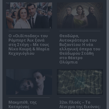
O «Οιδίποδας» του
Θεοδώρα,
Ρόμπερτ Άικ ξανά
Αυτοκράτειρα του
στη Στέγη – Με τους
Βυζαντίου: Η νέα
Νίκο Κουρή & Μαρία
ελληνική όπερα του
Κεχαγιόγλου
Θεόδωρου Στάθη
στο θέατρο
Ολύμπια
Μακμπέθ, της
32οι Πλοές – Το
Κατερίνας
Αίνιγμα της Εικόνας: