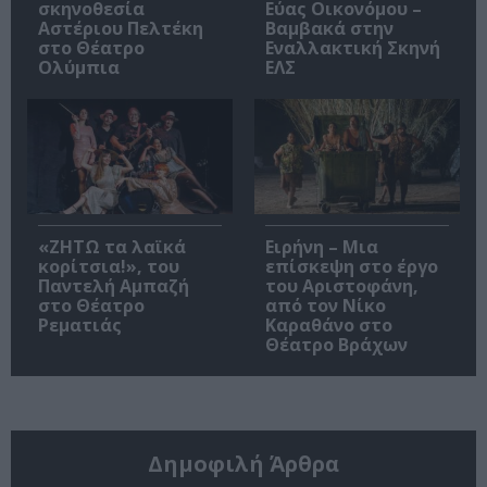
σκηνοθεσία
Εύας Οικονόμου –
Αστέριου Πελτέκη
Βαμβακά στην
στο Θέατρο
Εναλλακτική Σκηνή
Ολύμπια
ΕΛΣ
«ΖΗΤΩ τα λαϊκά
Ειρήνη – Μια
κορίτσια!», του
επίσκεψη στο έργο
Παντελή Αμπαζή
του Αριστοφάνη,
στο Θέατρο
από τον Νίκο
Ρεματιάς
Καραθάνο στο
Θέατρο Βράχων
Δημοφιλή Άρθρα