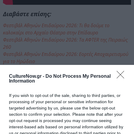
Διαβάστε επίσης:
Φεστιβάλ Αθηνών Επιδαύρου 2026: Τι θα δούμε το
καλοκαίρι στο Αρχαίο Θέατρο στην Επίδαυρο
Φεστιβάλ Αθηνών Επιδαύρου 2026: Τα AΦTER της Πειραιώς
260
Φεστιβάλ Αθηνών Επιδαύρου 2026: Εορτές Αποχαιρετισμού
για το Ηρώδειο
Μια γιορτή του «Κάθετου Χρόνου» και της καλλιτεχνικής
συνάντησης το Φεστιβάλ Αθηνών Επιδαύρου 2026
CultureNow.gr -
Do Not Process My Personal
Information
Φεστιβάλ Αθηνών Επιδαύρου 2026: Ανακαλύψτε το φετινό
Καλλιτεχνικό Πρόγραμμα
If you wish to opt-out of the sale, sharing to third parties, or
processing of your personal or sensitive information for
Ταυτότητα Εκδήλωσης
targeted advertising by us, please use the below opt-out
section to confirm your selection. Please note that after your
Ημερομηνία:
opt-out request is processed you may continue seeing
interest-based ads based on personal information utilized by
17/07/2026
18/07/2026
Από:
Εως:
us or personal information disclosed to third parties prior to