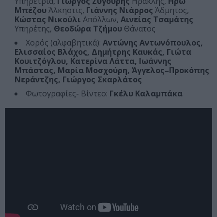
Υπηρέτρια,
Γιώργος Ζυγούρης
Ηρακλής,
Ηρώ
Μπέζου
Άλκηστις,
Γιάννης Νιάρρος
Άδμητος,
Κώστας Νικούλι
Απόλλων,
Αινείας Τσαμάτης
Υπηρέτης,
Θεοδώρα Τζήμου
Θάνατος
Χορός (αλφαβητικά):
Αντώνης Αντωνόπουλος,
Ελισσαίος Βλάχος, Δημήτρης Καυκάς, Γιώτα
Κουιτζόγλου, Κατερίνα Λάττα, Ιωάννης
Μπάστας, Μαρία Μοσχούρη, Άγγελος–Προκόπης
Νεράντζης, Γιώργος Σκαρλάτος
Φωτογραφίες- Βίντεο:
Γκέλυ Καλαμπάκα