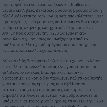
δημιουργήσει ένα μωσαϊκό ήχων και διαθέσεων,
γεμάτο εκπλήξεις. Δεκατρείς μουσικές βραδιές όπου η
τζαζ διαδέχεται το rock, live DJ sets αποκαλύπτουν νέες
προσεγγίσεις, ενώ μουσικές performances δοκιμάζουν
τα όρια της σκηνικής και ηχητικής έκφρασης. Ένα
ΑΦTER που συστήνει την Π260 ως έναν micro-
συναυλιακό χώρο, ίσως και ανεξάρτητα από το
υπόλοιπο καλλιτεχνικό πρόγραμμα που προηγείται –
ένα αυτούσιο καλλιτεχνικό γεγονός.
Δύο εντελώς διαφορετικές ζώνες του χώρου, ο Κήπος
και η Πλατεία, εναλλάσσονται, ενεργοποιούνται και
φιλοξενούν εντελώς διαφορετικές μουσικές
νοοτροπίες. Το κοινό δεν παραμένει παθητικός θεατής·
γίνεται μέρος μιας εμπειρίας που εξελίσσεται,
μετακινείται, χτίζει ατμόσφαιρες και κορυφώνεται
απρόβλεπτα. Άλλοτε με ένταση και ρυθμό, άλλοτε με
υπόγειους, ατμοσφαιρικούς ήχους, τα ΑΦTER της Π260
προσκαλούν το ακροατήριο να ‘ταξιδέψει’ – να