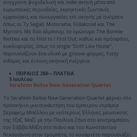
σύγχρονη ψυχεδελική και indie σκηνή μέσα από
ευρωπαϊκές περιοδείες, εκρηκτικές ζωντανές
εμφανίσεις και συνεργασίες επί σκηνής με ονόματα
όπως οι Ty Segall, Motorama, Föllakzoid και The
Myrrors. Με δύο άλμπουμ, το ομώνυμο The Bonnie
Nettles και το First In / First Out, καθώς και πρόσφατες
κυκλοφορίες, όπως το single “Drift Like Home”,
παρουσιάζουν ένα υλικό με groove φόρμες, fuzzy
κιθάρες και έντονη σκηνική ενέργεια.
ΠΕΙΡΑΙΩΣ 260 – ΠΛΑΤΕΙΑ
5 Ιουλίου
Serafeim Bellos New Generation Quartet
Το Serafeim Bellos New Generation Quartet φέρνει στο
προσκήνιο μια συνάντηση του έμπειρου ντράμερ
Σεραφείμ Μπέλλου με νεότερους Έλληνες μουσικούς
της τζαζ. Μαζί με την Παυλίνα Ζήνα στο κοντραμπάσο,
τον Σάββα Μάζη στο πιάνο και τον Κωνσταντίνο
Νικογιάννη στην τρομπέτα, το κουαρτέτο παρουσιάζει