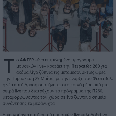
Τ
ο
ΑΦTER
–ένα επιμελημένο πρόγραμμα
μουσικών live– κρατάει την
Πειραιώς 260
για
ακόμα λίγο ξύπνια τις μεταμεσονύκτιες ώρες.
Την Παρασκευή 29 Μαΐου, με την έναρξη του Φεστιβάλ,
η νέα αυτή δράση συστήνεται στο κοινό μέσα από μια
σειρά live που διατρέχουν το πρόγραμμα της Π260,
μεταμορφώνοντας τον χώρο σε ένα ζωντανό σημείο
συνάντησης τα μεσάνυχτα.
Η καινούργια αυτή σειρά μουσικών live φιλοδοξεί να