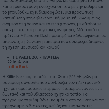
πολυοργανίστας από την Αθήνα. Με αφετηρία το πιάνο
και τη μακρόχρονη ενασχόλησή του με την κιθάρα και
το μπουζούκι, έχει διαμορφώσει μια προσωπική
κατεύθυνση στην ηλεκτρονική μουσική, κινούμενος
ανάμεσα στη house και τα tech grooves, με afrohouse
αποχρώσεις και μεσογειακές αναφορές. Μέσα από το
πρότζεκτ A Random Dash, μετατρέπει κάθε εμφάνιση σε
μια ανοιχτή, ζωντανή εμπειρία που δοκιμάζει διαρκώς
τη σχέση μουσικού και κοινού.
ΠΕΙΡΑΙΩΣ 260 – ΠΛΑΤΕΙΑ
22 Ιουλίου
Βillie Kark
Η Billie Kark παρουσιάζει στο Φεστιβάλ Αθηνών μια
δυναμική συναυλία που συνδυάζει τον ηλεκτρονικό
ήχο με παραδοσιακές επιρροές, διαμορφώνοντας ένα
ζωντανό και πολυδιάστατο ηχητικό τοπίο. Το
πρόγραμμα περιλαμβάνει κομμάτια από τον νέο και τον
προηγούμενο δίσκο της, καθώς και ευφάνταστες