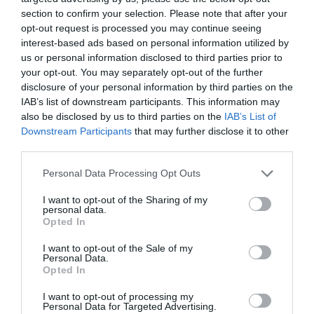
Κρίστα Παπίστα, καλλιτέχνις, μουσική παραγωγός και
section to confirm your selection. Please note that after your
performer με έδρα το Βερολίνο, διερευνά τις συνδέσεις
opt-out request is processed you may continue seeing
interest-based ads based on personal information utilized by
ανάμεσα στις σύγχρονες εκφάνσεις της κυπριακής,
us or personal information disclosed to third parties prior to
λεβαντίνικης και βαλκανικής μουσικής και
your opt-out. You may separately opt-out of the further
τελετουργίας, συνθέτοντας ένα υβρίδιο μεσογειακού
disclosure of your personal information by third parties on the
μυστικισμού, experimental EDM και τσιφτετελιού. Έχει
IAB’s list of downstream participants. This information may
παρουσιάσει τη δουλειά της διεθνώς σε χώρους και
also be disclosed by us to third parties on the
IAB’s List of
φεστιβάλ όπως τα Schinkel Pavillon, Boiler Room, Fusion
Downstream Participants
that may further disclose it to other
Festival και Art Explora
third parties.
Personal Data Processing Opt Outs
Σύλληψη – Μουσική – Performance Κρίστα Παπίστα
• Μουσικοί Μαρία Σουλτάνη φλάουτο, Βίκυ
I want to opt-out of the Sharing of my
Αποστολοπούλου γαλλικό κόρνο
personal data.
Opted In
ΠΕΙΡΑΙΩΣ 260 – ΠΛΑΤΕΙΑ
I want to opt-out of the Sale of my
18 Ιουλίου
Personal Data.
George Kontrafouris Baby Trio
Opted In
Το George Kontrafouris Baby Trio, που δημιούργησε ο
I want to opt-out of processing my
Personal Data for Targeted Advertising.
Γιώργος Κοντραφούρης το 2008, λειτουργεί ως