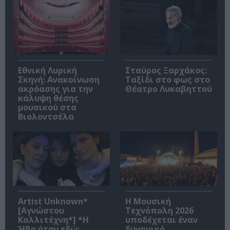
Εθνική Λυρική
Σταύρος Ξαρχάκος:
Σκηνή: Ανακοίνωση
Ταξίδι στο φως στο
ακρόασης για την
Θέατρο Λυκαβηττού
κάλυψη θέσης
μουσικού στα
Βιολοντσέλα
Artist Unknown*
Η Μουσική
[Αγνώστου
Τεχνόπολη 2026
Καλλιτέχνη*] *Η
υποδέχεται έναν
Ήβη ήταν εδώ:
δυναμικό