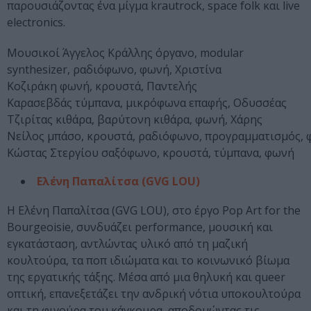
παρουσιάζοντας ένα μίγμα krautrock, space folk και live
electronics.
Μουσικοί Άγγελος Κράλλης όργανο, modular
synthesizer, ραδιόφωνο, φωνή, Χριστίνα
Κοζιράκη φωνή, κρουστά, Παντελής
Καρασεβδάς τύμπανα, μικρόφωνα επαφής, Οδυσσέας
Τζιρίτας κιθάρα, βαρύτονη κιθάρα, φωνή, Χάρης
Νείλος μπάσο, κρουστά, ραδιόφωνο, προγραμματισμός, 
Κώστας Στεργίου σαξόφωνο, κρουστά, τύμπανα, φωνή
Ελένη Παπαλίτσα (GVG LOU)
Η Ελένη Παπαλίτσα (GVG LOU), στο έργο Pop Art for the
Bourgeoisie, συνδυάζει performance, μουσική και
εγκατάσταση, αντλώντας υλικό από τη μαζική
κουλτούρα, τα ποπ ιδιώματα και το κοινωνικό βίωμα
της εργατικής τάξης. Μέσα από μια θηλυκή και queer
οπτική, επανεξετάζει την ανδρική νότια υποκουλτούρα
και τη φιγούρα του κάγκουρα, αποδομώντας τις