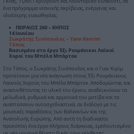
Γκλας, Τζόνι Γκρίνγουντ και Λουντοβίκο Εϊνάουντι, σε
ένα πρόγραμμα νεανικής ακρίβειας, ενέργειας και
ιδιαίτερης ευαισθησίας.
ΠΕΙΡΑΙΩΣ 260 – ΚΗΠΟΣ
14 Ιουνίου
Σωκράτης Σινόπουλος – Yann Keerim
Τόπος
Bασισμένο στο έργο Έξι Ρουμάνικοι Λαϊκοί
Χοροί του Μπέλα Μπάρτοκ
Στο Τόπος, ο Σωκράτης Σινόπουλος και ο Γιαν Κιρίμ
προτείνουν μια νέα ανάγνωση στους Έξι Ρουμάνικους
Λαϊκούς Χορούς του Μπέλα Μπάρτοκ. Αποδομώντας και
ανασυνθέτοντας το υλικό του έργου, αναδεικνύουν τα
μελωδικά, ρυθμικά και αρμονικά του μοτίβα και τα
αναπτύσσουν αυτοσχεδιαστικά, σε διάλογο με τις
μουσικές παραδόσεις των Βαλκανίων και της
Ανατολικής Ευρώπης. Από αυτή τη διαδικασία
προκύπτει ένα έργο πλήρους διάρκειας, εμπλουτισμένο
με νέα μουσικά θέματα δικής τους σύνθεσης.