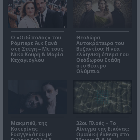
O «Οιδίποδας» του
Θεοδώρα,
Ρόμπερτ Άικ ξανά
Αυτοκράτειρα του
στη Στέγη – Με τους
Βυζαντίου: Η νέα
Νίκο Κουρή & Μαρία
ελληνική όπερα του
Κεχαγιόγλου
Θεόδωρου Στάθη
στο θέατρο
Ολύμπια
Μακμπέθ, της
32οι Πλοές – Το
Κατερίνας
Αίνιγμα της Εικόνας:
Ευαγγελάτου με
Ομαδική έκθεση στο
Γιώργο Γάλλο &
Ίδρυμα Π. & Μ.