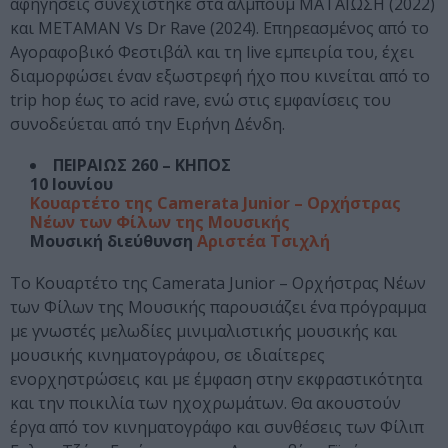
αφηγήσεις συνεχίστηκε στα άλμπουμ ΜΑΤΑΙΩΣΗ (2022)
και ΜΕΤΑΜΑΝ Vs Dr Rave (2024). Επηρεασμένος από το
Αγοραφοβικό Φεστιβάλ και τη live εμπειρία του, έχει
διαμορφώσει έναν εξωστρεφή ήχο που κινείται από το
trip hop έως το acid rave, ενώ στις εμφανίσεις του
συνοδεύεται από την Ειρήνη Δένδη.
ΠΕΙΡΑΙΩΣ 260 – ΚΗΠΟΣ
10 Ιουνίου
Κουαρτέτο της Camerata Junior – Ορχήστρας
Νέων των Φίλων της Μουσικής
Μουσική διεύθυνση
Αριστέα Τσιχλή
Το Κουαρτέτο της Camerata Junior – Ορχήστρας Νέων
των Φίλων της Μουσικής παρουσιάζει ένα πρόγραμμα
με γνωστές μελωδίες μινιμαλιστικής μουσικής και
μουσικής κινηματογράφου, σε ιδιαίτερες
ενορχηστρώσεις και με έμφαση στην εκφραστικότητα
και την ποικιλία των ηχοχρωμάτων. Θα ακουστούν
έργα από τον κινηματογράφο και συνθέσεις των Φίλιπ