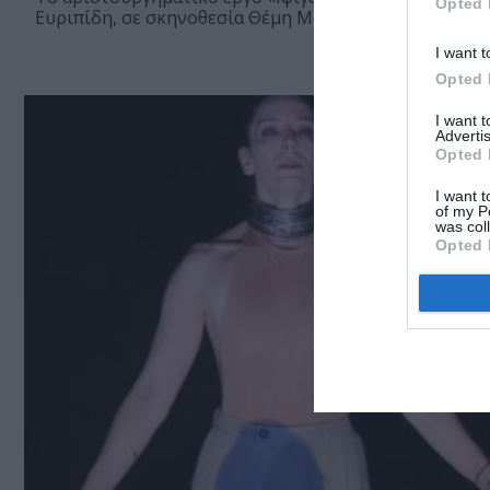
Opted 
Ευριπίδη, σε σκηνοθεσία Θέμη Μουμουλίδη, έρχεται στ
I want t
Opted 
I want 
Advertis
Opted 
I want t
of my P
was col
Opted 