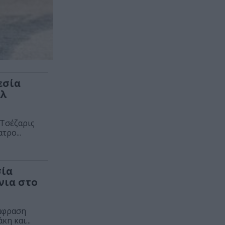
εσία
άλ
 Τσέζαρις
τρο...
σία
νια στο
τάφραση
η και...