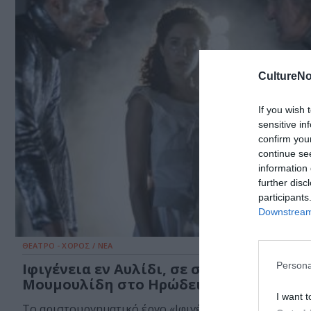
CultureNo
If you wish 
sensitive in
confirm you
continue se
information 
further disc
participants
Downstream 
ΘΕΑΤΡΟ - ΧΟΡΟΣ / ΝΕΑ
Persona
Ιφιγένεια εν Αυλίδι, σε σκηνοθεσία Θέ
Μουμουλίδη στο Ηρώδειο
I want t
Το αριστουργηματικό έργο «Ιφιγένεια εν Αυλίδι» του