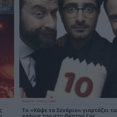
ΘΕΑΤΡΟ - ΧΟΡΟΣ / ΝΕΑ
ς
Το «Κάψε το Σενάριο» γιορτάζει τα
ν
χρόνια του στο Θέατρο Γης