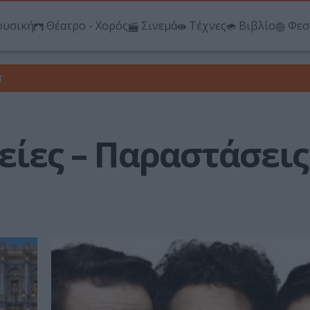
υσική
Θέατρο - Χορός
Σινεμά
Τέχνες
Βιβλίο
Φεσ
r
είες – Παραστάσεις