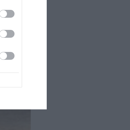
ιτυχημένη
ος,