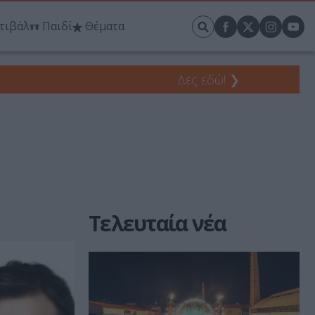
τιβάλ
Παιδί
Θέματα
Δες εδώ!
❯
Τελευταία νέα