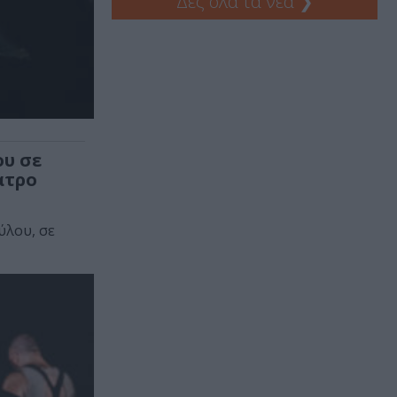
Δες όλα τα νέα
❯
ου σε
ατρο
ύλου, σε