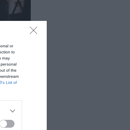
sonal or
ection to
ou may
 personal
out of the
 downstream
B’s List of
tempo»,
λλάδος